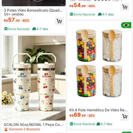
na E Elegante
54
R$
,99
-45%
3 Potes Vidro Borossilicato [Quadra
do]450ml 550ml 650 ml Com Tamp
50+ vendido
Envio Nacional
4-7 dias
a e Colher de Bambu
57
R$
,00
-62%
Envio Nacional
4-7 dias
Kit 4 Pote Hermético De Vidro Redo
69
ndo 250ml Com Tampa e Colher De
R$
,99
-22%
Bambu Porta Condimento Para Seu
Dia A Dia
Envio Nacional
4-7 dias
SCALON 30oz/900ML 1 Peça Cop
o Térmico Estilo Creme Macio com
Somente 2 Restante
Estampa Completa de Laço de Cere