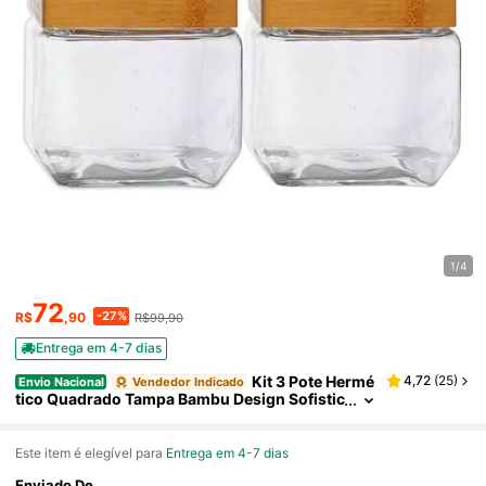
1/4
72
-27%
R$
,90
R$99,90
Entrega em 4-7 dias
Kit 3 Pote Hermé
4,72
(
25
)
Envio Nacional
Vendedor Indicado
tico Quadrado Tampa Bambu Design Sofistic
ado Mantimentos Multiuso 880ml
Este item é elegível para
Entrega em 4-7 dias
Enviado De