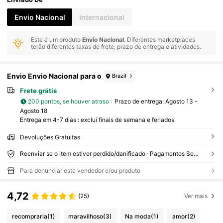
Envio Nacional
Internacional
Este é um produto
Envio Nacional
. Diferentes marketplaces
terão diferentes taxas de frete, prazo de entrega e atividades.
Envio Envio Nacional para o
Brazil
Frete grátis
200 pontos, se houver atraso
Prazo de entrega:
Agosto 13 -
Agosto 18
Entrega em 4-7 dias : exclui finais de semana e feriados
Devoluções Gratuitas
Reenviar se o item estiver perdido/danificado · Pagamentos Seguros · Proteção de privacidade
Para denunciar este vendedor e/ou produto
4,72
(25)
Ver mais
recompraria
(1)
maravilhoso
(3)
Na moda
(1)
amor
(2)