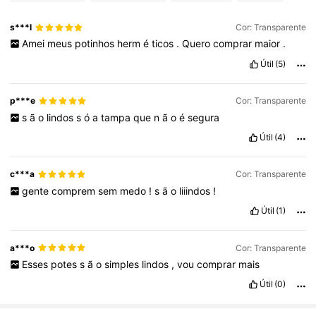
s***l
Cor: Transparente
Amei
meus
potinhos
herm
é
ticos
.
Quero
comprar
maior
.
Útil
(5)
p***e
Cor: Transparente
s
ã
o
lindos
s
ó
a
tampa
que
n
ã
o
é
segura
Útil
(4)
c***a
Cor: Transparente
gente
comprem
sem
medo
!
s
ã
o
liiindos
!
Útil
(1)
a***o
Cor: Transparente
Esses
potes
s
ã
o
simples
lindos
,
vou
comprar
mais
Útil
(0)