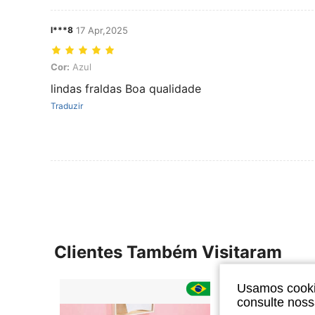
l***8
17 Apr,2025
Cor: Azul
Cor:
Azul
lindas fraldas Boa qualidade
Traduzir
Clientes Também Visitaram
Usamos cookie
consulte nos