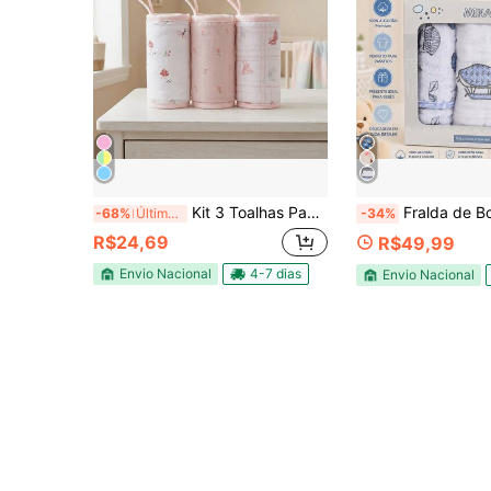
Kit 3 Toalhas Pano de Boca Soft Premium Bebê 100% Algodão com Prendedor de Chupeta 32x32cm Enxoval Super Macio e Absorvente Papi Baby
Fralda de Boca Paninho Luxo 100% Algodão Kit com 3 Peças 20x40
-68%
Últimos 3 dias
-34%
R$24,69
R$49,99
Envio Nacional
4-7 dias
Envio Nacional