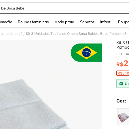
 De Boca Bebe
and down arrow keys to navigate search Buscas recentes and Pesquisar e Encontr
omoção
Roupas femininas
Moda praia
Sapatos
Infantil
Roupa
e pano de bebê
Kit 3 Unidades Toalha de Ombro Boca Babete Bebe Pompom En
/
Kit 3 
Pompo
SKU: s
2
R$
PR
R$0,10
En
Cor: