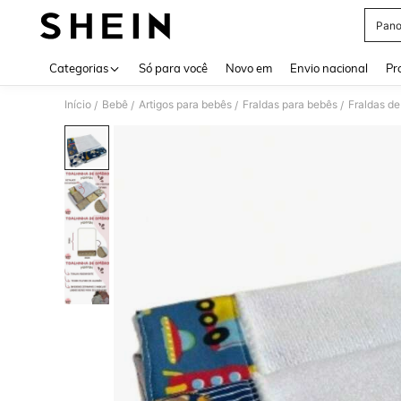
Pano
Use up 
Categorias
Só para você
Novo em
Envio nacional
Pr
Início
Bebê
Artigos para bebês
Fraldas para bebês
Fraldas d
/
/
/
/