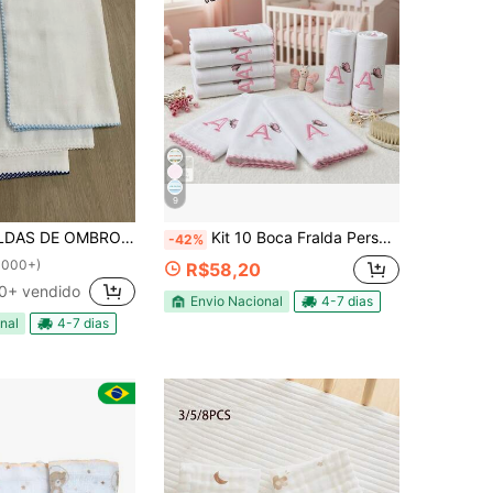
9
E COM 3 PEÇAS 70x70 CADA COM BICO DE PICUETA 100% ALGODÃO
Kit 10 Boca Fralda Personalizada Com Inicial Do Nome Do Bebe Menino Menina Infantil Hipoalergênico Bordado 100% algodão Macio
-42%
1000+)
R$58,20
0+ vendido
Envio Nacional
4-7 dias
nal
4-7 dias