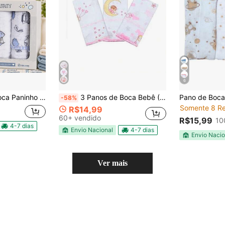
6
cm, Bordado Delicado - Ideal para Presente Bebê, Envio Imediato
3 Panos de Boca Bebê (Babete) 100% Algodão – Menina/Menino/Unissex – Toque Suave - 32x32cm
-58%
Somente 8 Re
R$14,99
60+ vendido
R$15,99
10
4-7 dias
Envio Nacional
4-7 dias
Envio Nacio
Ver mais