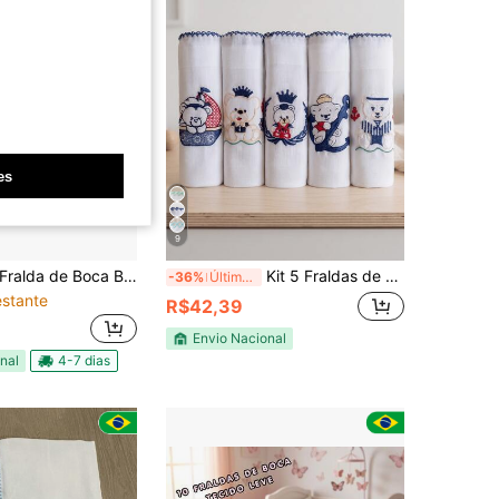
es
9
ralda de Boca Bebê 32x32cm com 3 unidades 100% Algodão Ultra Macio Coleção Baby Nice Envio Imediato
Kit 5 Fraldas de Pano Bordadas Grande 70x70cm Tecido Duplo 100% Algodão Enxoval Menino
-36%
Últimos 3 dias
stante
R$42,39
Envio Nacional
nal
4-7 dias