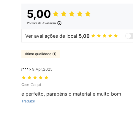
5,00
Política de Avaliação
Ver avaliações de local
5,00
ótima qualidade (1)
j***5
9 Apr,2025
Cor: Caqui
Cor:
Caqui
e perfeito, parabéns o material e muito bom
Traduzir