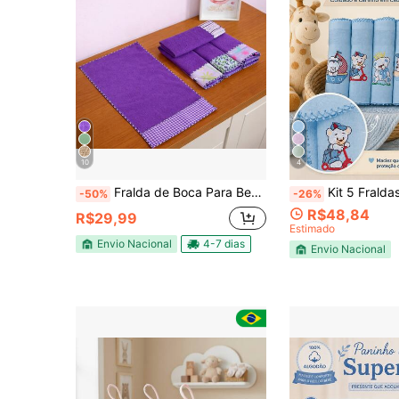
10
4
Fralda de Boca Para Bebe Toalha Ombro Kit 5 Unidades Enxoval Menina Menino Rosa Azul
Kit 5 Fraldas de Pano Bordadas Grande 70x70c
-50%
-26%
R$48,84
R$29,99
Estimado
Envio Nacional
4-7 dias
Envio Nacional