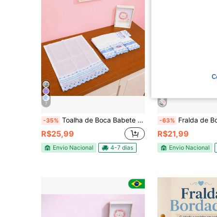
C
7
Toalha de Boca Babete Fraldinha Para Bebê 3 Unidades 100% Algodão Enxoval Luxo Com Laise Rosa
Fralda de Boca Para Bebe Toalha de Boca Enxo
-35%
-63%
R$25,99
R$21,99
Envio Nacional
4-7 dias
Envio Nacional