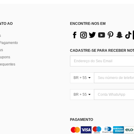
NTO AO
ENCONTRE-NOS EM
s
 Pagamento
us
CADASTRE-SE PARA RECEBER NOTÍ
 cupons
requentes
BR + 55
BR + 55
PAGAMENTO