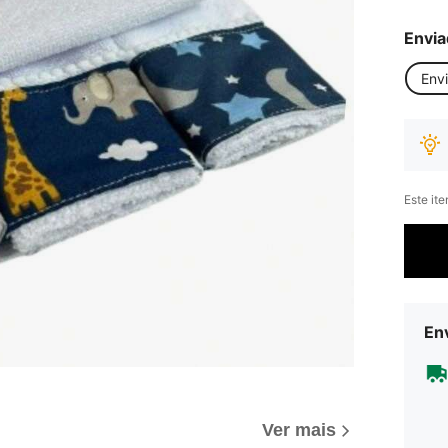
Envia
Env
Este it
Env
Ver mais