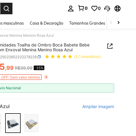
0
0
ar. Press Enter to select.
s masculinas
Casa & Decoração
Tamanhos Grandes
Joias e acessó
xoval Menina Menino Rosa Azul
Unidades Toalha de Ombro Boca Babete Bebe
m Enxoval Menina Menino Rosa Azul
a25022652322278229
(2 Comentários)
5
,99
R$39,99
-35%
ICE AND AVAILABILITY
 OFF: Sem valor mínimo
vio Nacional
Azul
Ampliar imagem