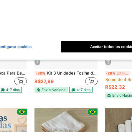
onfigurar cookies
Aceitar todos os cooki
5
8
val Kit 6 Unidades Menina Menino Rosa Azul
Kit 3 Unidades Toalha de Ombro Boca Babete Bebe Laise Enxoval Menina Menino Rosa Azul
F
-30%
-28%
Últimos 3 dias
Somente 4 Re
R$27,99
R$22,32
4-7 dias
Envio Nacional
4-7 dias
Envio Nacio