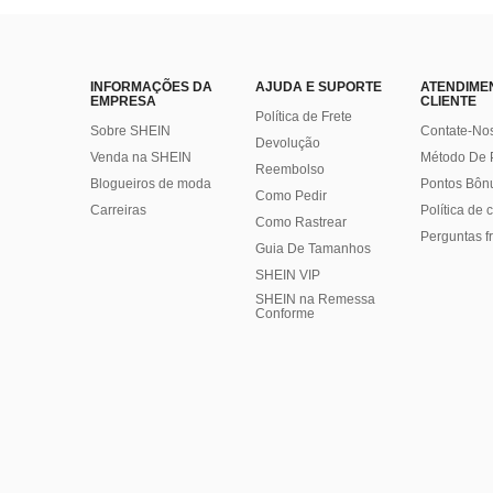
INFORMAÇÕES DA
AJUDA E SUPORTE
ATENDIME
EMPRESA
CLIENTE
Política de Frete
Sobre SHEIN
Contate-No
Devolução
Venda na SHEIN
Método De
Reembolso
Blogueiros de moda
Pontos Bôn
Como Pedir
Carreiras
Política de
Como Rastrear
Perguntas f
Guia De Tamanhos
SHEIN VIP
SHEIN na Remessa
Conforme