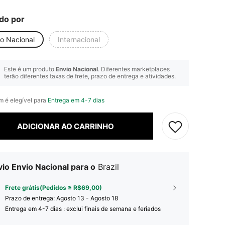
do por
io Nacional
Internacional
Este é um produto
Envio Nacional
. Diferentes marketplaces
terão diferentes taxas de frete, prazo de entrega e atividades.
em é elegível para
Entrega em 4-7 dias
ADICIONAR AO CARRINHO
io Envio Nacional para o
Brazil
Frete grátis(Pedidos ≥ R$69,00)
Prazo de entrega:
Agosto 13 - Agosto 18
Entrega em 4-7 dias : exclui finais de semana e feriados