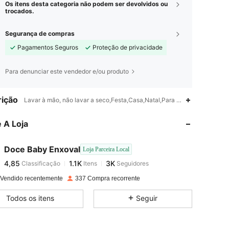
Os itens desta categoria não podem ser devolvidos ou
trocados.
Segurança de compras
Pagamentos Seguros
Proteção de privacidade
Para denunciar este vendedor e/ou produto
4,85
1.1K
3K
ição
Lavar à mão, não lavar a seco,Festa,Casa,Natal,Para sair,Praia,Férias,Pa
 A Loja
4,85
1.1K
3K
Doce Baby Enxoval
Loja Parceira Local
4,85
1.1K
3K
Classificação
Itens
Seguidores
d***1
pago
1 dia atrás
 Vendido recentemente
337 Compra recorrente
4,85
1.1K
3K
Todos os itens
Seguir
4,85
1.1K
3K