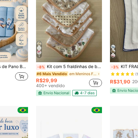
5
m Tecido Duplo 100% Algodão Enxoval Menino
Kit com 5 fraldinhas de boca 100% algodão com viéz várias estampas - para bebê
KIT FRALDAS DE OMBRO PARA BEB
-8%
-3%
em Meninos Fraldas de pano para bebês
#6 Mais Vendido
(
R$29,99
R$31,90
20
400+ vendido
Envio Nacio
Envio Nacional
4-7 dias