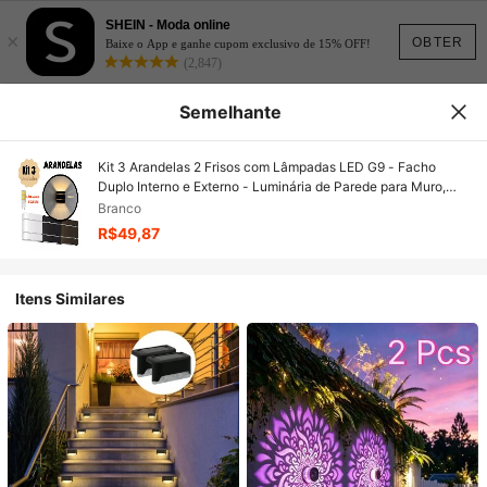
SHEIN - Moda online
×
OBTER
Baixe o App e ganhe cupom exclusivo de 15% OFF!
(2,847)
Semelhante
Kit 3 Arandelas 2 Frisos com Lâmpadas LED G9 - Facho
Duplo Interno e Externo - Luminária de Parede para Muro,
Piscina, Jardim e Corredor - Preto, Branco ou Marrom
Branco
R$49,87
Itens Similares