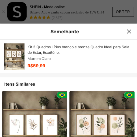
SHEIN - Moda online
×
OBTER
Baixe o App e ganhe cupom exclusivo de 15% OFF!
(2,847)
Semelhante
Kit 3 Quadros Lírios branco e bronze Quadro Ideal para Sala
de Estar, Escritório,
Marrom Claro
R$59,99
Itens Similares