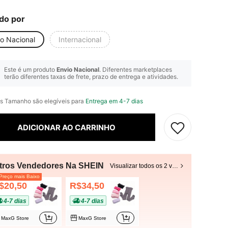
do por
io Nacional
Internacional
Este é um produto
Envio Nacional
. Diferentes marketplaces
terão diferentes taxas de frete, prazo de entrega e atividades.
s Tamanho são elegíveis para
Entrega em 4-7 dias
ADICIONAR AO CARRINHO
tros Vendedores Na SHEIN
Visualizar todos os 2 vendedores
reço mais Baixo
$20,50
R$34,50
4-7 dias
4-7 dias
MaxG Store
MaxG Store