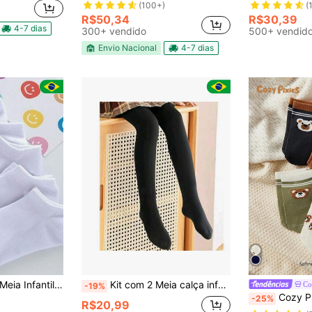
(100+)
(
R$50,34
R$30,39
4-7 dias
300+ vendido
500+ vendid
Envio Nacional
4-7 dias
no Curto Branco Menino Menina
Kit com 2 Meia calça infantil Frio Inverno Para Bebê Menina cor Branca/Preto susan
Co
-19%
Cozy Pixies 4 Pares de Meias de Bebê
-25%
R$20,99