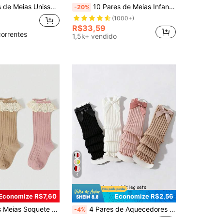
Algodão Cano Alto, Meias Longas com Punho Bolha para Bebê, Meias Antiderrapantes com Laço para Bebê, Meias Infantis
10 Pares de Meias Infantis com Expressões Faciais, Rosto Sorridente, Desenho Animado, Elásticas, Esportivas, Fofas para o Dia a Dia
-20%
(1000+)
R$33,59
correntes
1,5k+ vendido
4
Economize R$7,60
Economize R$2,56
fantis de Cor Sólida com Renda Floral, Fofas e Doces para Uso Diário de Meninas, Primavera/Verão
4 Pares de Aquecedores de Perna com Laço Decorativo para Meninas, para Primavera, Outono e Estações de Transição, Aquecedores de Perna de Panturrilha Tricotados e Respiráveis, Aquecedores de Perna Soltos, Adequados para Uso Diário de Meninas de 4 a 12 Anos
-4%