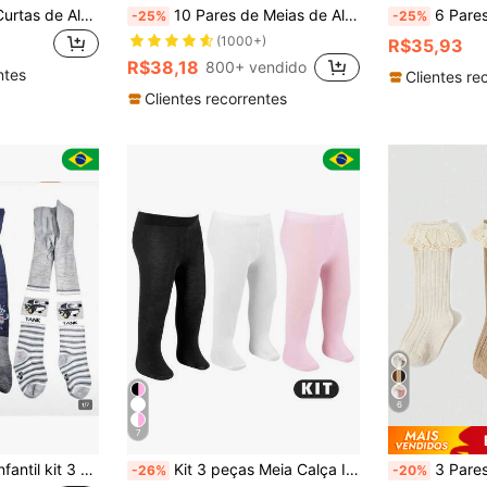
4 Pares de Meias Curtas de Algodão Finas e Respiráveis para Meninas e Crianças Pequenas, Seda de Vidro, Meias para Bebês
10 Pares de Meias de Algodão para Crianças, Design de Coração Fofo, Meias Versáteis até a Panturrilha para Meninos e Meninas, Primavera/Verão/Outono
6 Pares de Meias Unissex para Crianças Listradas de 
-25%
-25%
(1000+)
R$35,93
R$38,18
800+ vendido
ntes
Clientes re
Clientes recorrentes
6
7
as inverno meninos e meninas
Kit 3 peças Meia Calça Infantil e Bebê 0-6 anos Grossa Algodão Menina Feminina Térmica Quente Inverno Lisa Fio 30
3 Pares Meias Soquete Altas até o Joelho In
-26%
-20%