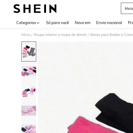
Meia
Use up 
Categorias
Só para você
Novo em
Envio nacional
Pr
Início
Roupa interior e roupa de dormir
Meias para Bebês e Cria
/
/