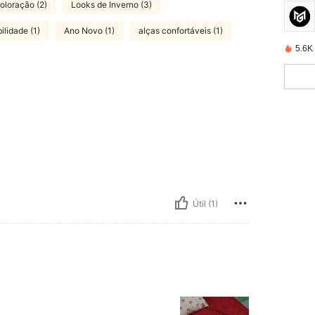
oloração (2)
Looks de Inverno (3)
ilidade (1)
Ano Novo (1)
alças confortáveis (1)
5.6K
Útil (1)