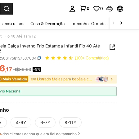
0
0
ar. Press Enter to select.
s masculinas
Casa & Decoração
Tamanhos Grandes
Joias e acessó
til Fio 40 Até Tam 12
Meia Calça Inverno Frio Estampa Infantil Fio 40 Até
2
i25061758157537004
(100+ Comentários)
6
,17
R$39,90
-9%
ICE AND AVAILABILITY
0 Mais Vendido
em Listrado Meias para bebês e crianças
vio Nacional
nho
Y
4-6Y
6-7Y
8-11Y
%
dos clientes achou que era fiel ao tamanho