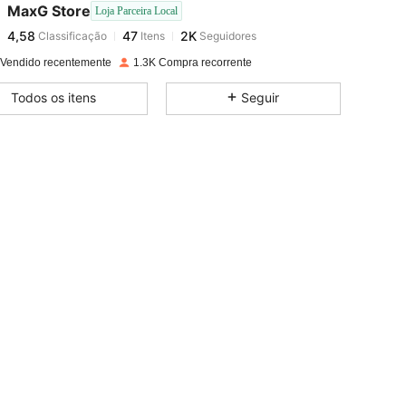
MaxG Store
Loja Parceira Local
4,58
47
2K
Classificação
Itens
Seguidores
d***4
pago
1 dia atrás
 Vendido recentemente
1.3K Compra recorrente
4,58
47
2K
Todos os itens
Seguir
4,58
47
2K
4,58
47
2K
4,58
47
2K
4,58
47
2K
4,58
47
2K
4,58
47
2K