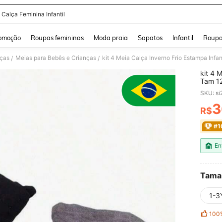
 Calça Feminina Infantil
and down arrow keys to navigate search Buscas recentes and Pesquisar e Encontr
omoção
Roupas femininas
Moda praia
Sapatos
Infantil
Roupa
nças
Meias para Bebês e Crianças
kit 4 Meia Calça Inverno Frio Estampa Infan
/
/
kit 4 
Tam 1
SKU: s
3
R$
PR
#1
En
Tama
1-3
100