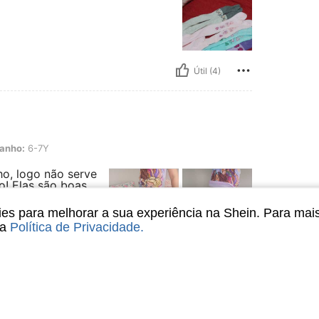
Útil (4)
anho:
6-7Y
o, logo não serve
o! Elas são boas,
ue vieram duas
lha tem 3 anos e o
s para melhorar a sua experiência na Shein. Para mai
egar um tamanho
sa
Política de Privacidade
.
Útil (2)