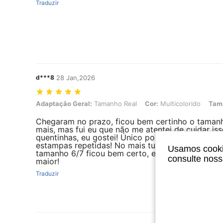
Traduzir
d***8
28 Jan,2026
Adaptação Geral: Tamanho Real, Cor: Multicolorido, Tamanho: 6-7Y
Adaptação Geral:
Tamanho Real
Cor:
Multicolorido
Tam
Chegaram no prazo, ficou bem certinho o tamanh
mais, mas fui eu que não me atentei de cuidar iss
quentinhas, eu gostei! Único ponto negativo é q
estampas repetidas! No mais tudo certo! Minha fi
Usamos cookie
tamanho 6/7 ficou bem certo, então o ideal é p
consulte nos
maior!
Traduzir