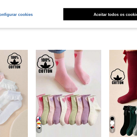
liações
onfigurar cookies
Aceitar todos os cooki
13
9