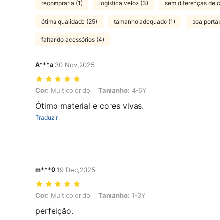
recompraria (1)
logística veloz (3)
sem diferenças de c
ótima qualidade (25)
tamanho adequado (1)
boa portab
faltando acessórios (4)
A***a
30 Nov,2025
Cor: Multicolorido, Tamanho: 4-6Y
Cor:
Multicolorido
Tamanho:
4-6Y
Ótimo material e cores vivas.
Traduzir
m***0
19 Dec,2025
Cor: Multicolorido, Tamanho: 1-3Y
Cor:
Multicolorido
Tamanho:
1-3Y
perfeição.