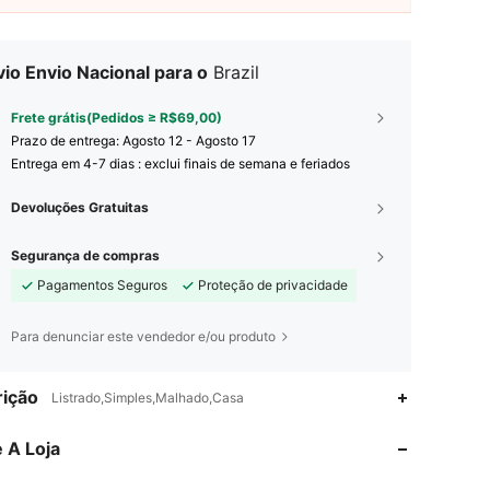
io Envio Nacional para o
Brazil
Frete grátis(Pedidos ≥ R$69,00)
Prazo de entrega:
Agosto 12 - Agosto 17
Entrega em 4-7 dias : exclui finais de semana e feriados
Devoluções Gratuitas
Segurança de compras
Pagamentos Seguros
Proteção de privacidade
Para denunciar este vendedor e/ou produto
4,58
47
2K
ição
Listrado,Simples,Malhado,Casa
 A Loja
4,58
47
2K