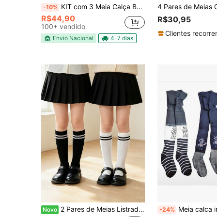
KIT com 3 Meia Calça Ballet Jazz Infantil Fio 40 Feminina
-10%
R$44,90
R$30,95
100+ vendido
Clientes recorre
Envio Nacional
4-7 dias
2 Pares de Meias Listradas até a Panturrilha para Meninas, Meias Longas Estilo Uniforme Escolar Infantil, Meias Tubulares Retas de Alta Elasticidade Sem Calcanhar, Temporada de Volta às Aulas
Meia calca infantil kit 3 pec
Novo
-24%