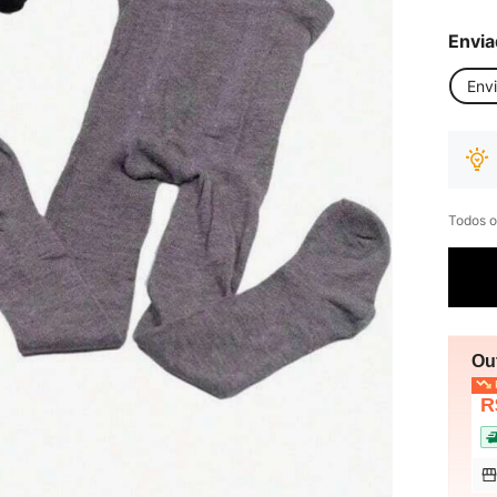
Envia
Env
Todos o
Ou
P
R