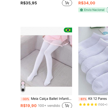
R$35,95
R$34,00
Envio Nacional
Meia Calça Ballet Infantil Fio 40 para Dança e Jazz – Branca, Rosa, Preta e Bege
Kit 12 Pares Meia Infantil Ca
-33%
-61%
(100+)
R$19,90
100+ vendido