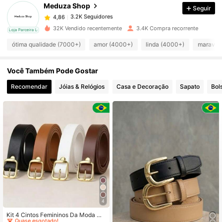
Meduza Shop
Seguir
3.2K Seguidores
4,86
h***y
pago
1 dia atrás
32K Vendido recentemente
3.4K Compra recorrente
cal
Loja Parceira Local
3.2K Seguidores
4,86
ótima qualidade (7000+)
amor (4000+)
linda (4000+)
maravil
Você Também Pode Gostar
3.2K Seguidores
4,86
Recomendar
Jóias & Relógios
Casa e Decoração
Sapato
Bol
3.2K Seguidores
4,86
3.2K Seguidores
4,86
3.2K Seguidores
4,86
3.2K Seguidores
4,86
4
#2 Mais Vendido
em 50% + desconto Cintos Femininos e Acessórios pa
Quase esgotado!
Kit 4 Cintos Femininos Da Moda Ca
sual Simples Elegante Fivela Doura