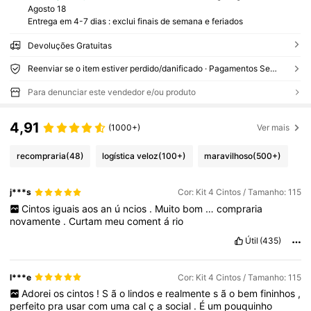
Agosto 18
Entrega em 4-7 dias : exclui finais de semana e feriados
Devoluções Gratuitas
Reenviar se o item estiver perdido/danificado · Pagamentos Seguros · Proteção de privacidade
Para denunciar este vendedor e/ou produto
4,91
(1000+)
Ver mais
recompraria
(48)
logística veloz
(100+)
maravilhoso
(500+)
j***s
Cor: Kit 4 Cintos / Tamanho: 115
Cintos
iguais
aos
an
ú
ncios
.
Muito
bom
…
compraria
novamente
.
Curtam
meu
coment
á
rio
Útil
(435)
l***e
Cor: Kit 4 Cintos / Tamanho: 115
Adorei
os
cintos
!
S
ã
o
lindos
e
realmente
s
ã
o
bem
fininhos
,
perfeito
pra
usar
com
uma
cal
ç
a
social
.
É
um
pouquinho