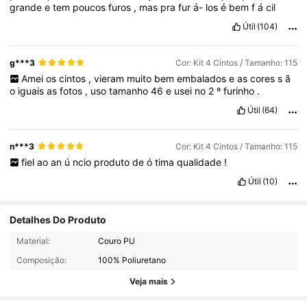
grande
e
tem
poucos
furos
,
mas
pra
fur
á-
los
é
bem
f
á
cil
Útil
(104)
g***3
Cor: Kit 4 Cintos / Tamanho: 115
Amei
os
cintos
,
vieram
muito
bem
embalados
e
as
cores
s
ã
o
iguais
as
fotos
,
uso
tamanho
46
e
usei
no
2
º
furinho
.
Útil
(64)
n***3
Cor: Kit 4 Cintos / Tamanho: 115
fiel
ao
an
ú
ncio
produto
de
ó
tima
qualidade
!
Útil
(10)
Detalhes Do Produto
3.2K Seguidores
4,86
Material:
Couro PU
Composição:
100% Poliuretano
3.2K Seguidores
4,86
Veja mais