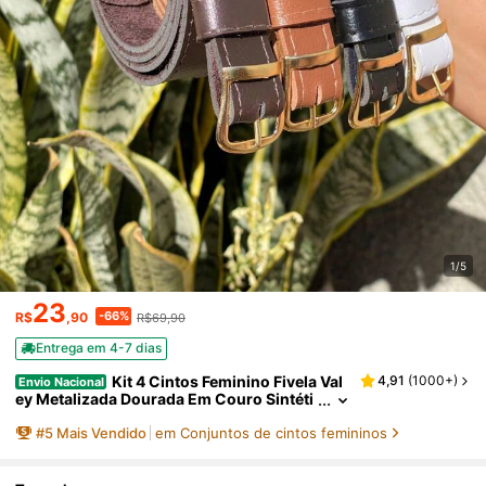
1/5
23
-66%
R$
,90
R$69,90
Entrega em 4-7 dias
Kit 4 Cintos Feminino Fivela Val
4,91
(
1000+
)
Envio Nacional
ey Metalizada Dourada Em Couro Sintéti
co Minimalista
#
5
Mais Vendido
em Conjuntos de cintos femininos