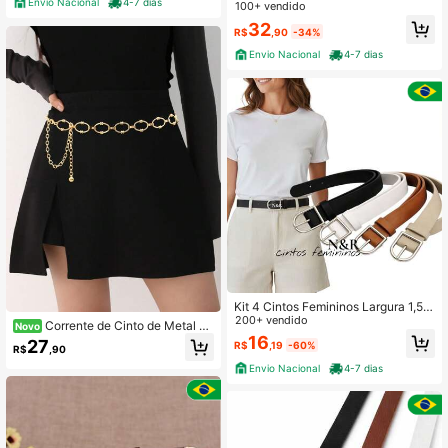
Envio Nacional
4-7 dias
ado Fivela Dourada Metalizada Em
100+ vendido
o Marrom Caramelo Pink Atual Tam
Couro Sintético Minimalista 2093
anho Costurado Ocasional Versátil
32
R$
,90
-34%
Vintage
Envio Nacional
4-7 dias
Kit 4 Cintos Femininos Largura 1,5 c
m Fivela Prata - modelo Helena
200+ vendido
Corrente de Cinto de Metal D
Novo
ecoração de Cintura Acessório Fem
16
27
R$
,19
-60%
R$
,90
inino Corrente Versátil Cinto de Cint
ura Geométrico Círculo
Envio Nacional
4-7 dias