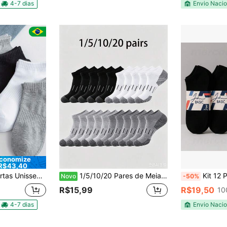
(
4-7 dias
Envio Nacio
conomize
R$43,40
cio, Cano Baixo, Esportiva, Cores Sólidas 40-46
1/5/10/20 Pares de Meias de Barco Masculinas, Meias Esportivas, Meias Confortáveis e Respiráveis, Adequadas para Uso no Verão
Kit 12 Pares Meias
Novo
-50%
R$15,99
R$19,50
10
4-7 dias
Envio Nacio