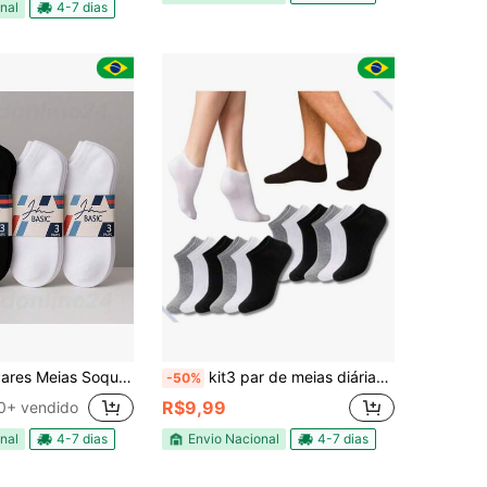
100+)
nal
4-7 dias
 Soquete Unissex Cano Curto Branca or Preta
kit3 par de meias diárias unissex,Soquete Cano Curto da moda
-50%
R$9,99
0+ vendido
nal
4-7 dias
Envio Nacional
4-7 dias