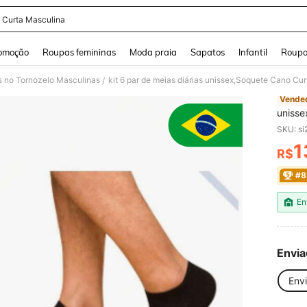
 Curta Masculina
and down arrow keys to navigate search Buscas recentes and Pesquisar e Encontr
omoção
Roupas femininas
Moda praia
Sapatos
Infantil
Roupa
 no Tornozelo Masculinas
kit 6 par de meias diárias unissex,Soquete Cano Cu
/
Vended
unisse
SKU: s
1
R$
PR
#8
En
Envia
Env