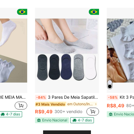
DA ENVIAR SORTIDA CANO COURTO MODA
3 Pares De Meia Sapatilha Invisível Unissex
Kit 3 Pares De Mei
-84%
-58%
em Outono/Inverno Meias masculinas até o tornozelo
#3 Mais Vendido
R$8,49
80+
R$9,49
300+ vendido
4-7 dias
Envio Nacio
Envio Nacional
4-7 dias