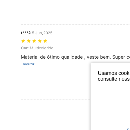
t***2
5 Jun,2025
Cor: Multicolorido
Cor:
Multicolorido
Material de ótimo qualidade , veste bem. Super c
Traduzir
Usamos cookie
consulte nos
Ver Mais Ava