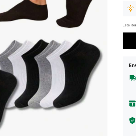
Este it
Env