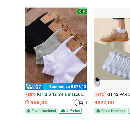
Economize R$78,10
KIT 3 6 12 meia masculina social unisex algudao e poliester 40-46
KIT 12 PAR DE MEIA MASCULINO ESTAMPA
-89%
-37%
R$9,90
R$22,00
Envio Nacional
4-7 dias
Envio Nacional