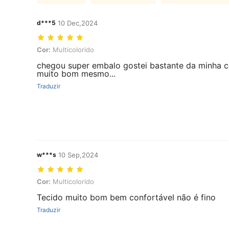
d***5
10 Dec,2024
Cor: Multicolorido
Cor:
Multicolorido
chegou super embalo gostei bastante da minha 
muito bom mesmo...
Traduzir
w***s
10 Sep,2024
Cor: Multicolorido
Cor:
Multicolorido
Tecido muito bom bem confortável não é fino
Traduzir