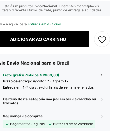
Este é um produto
Envio Nacional
. Diferentes marketplaces
terão diferentes taxas de frete, prazo de entrega e atividades.
em é elegível para
Entrega em 4-7 dias
ADICIONAR AO CARRINHO
io Envio Nacional para o
Brazil
Frete grátis(Pedidos ≥ R$69,00)
Prazo de entrega:
Agosto 12 - Agosto 17
Entrega em 4-7 dias : exclui finais de semana e feriados
Os itens desta categoria não podem ser devolvidos ou
trocados.
Segurança de compras
Pagamentos Seguros
Proteção de privacidade