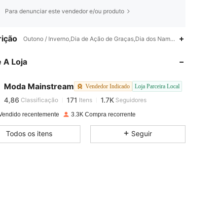
Para denunciar este vendedor e/ou produto
ição
Outono / Inverno,Dia de Ação de Graças,Dia dos Namorados,Volta às A
4,86
171
1.7K
 A Loja
4,86
171
1.7K
Moda Mainstream
Vendedor Indicado
Loja Parceira Local
4,86
171
1.7K
Classificação
Itens
Seguidores
D***l
pago
1 dia atrás
Vendido recentemente
3.3K Compra recorrente
4,86
171
1.7K
Todos os itens
Seguir
4,86
171
1.7K
4,86
171
1.7K
4,86
171
1.7K