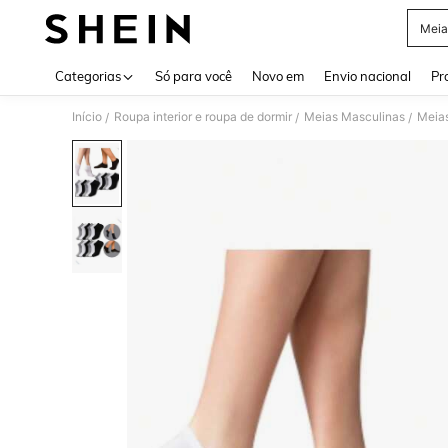
Meia
Use up 
Categorias
Só para você
Novo em
Envio nacional
Pr
Início
Roupa interior e roupa de dormir
Meias Masculinas
Meias
/
/
/