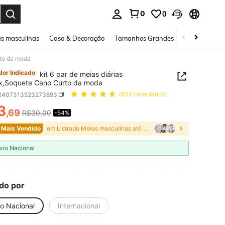
0
0
ar. Press Enter to select.
s masculinas
Casa & Decoração
Tamanhos Grandes
Joias e acessó
rto da moda
or Indicado
kit 6 par de meias diárias
x,Soquete Cano Curto da moda
i2407313523273893
(83 Comentários)
3
,69
R$30,00
-54%
ICE AND AVAILABILITY
 Mais Vendido
em Listrado Meias masculinas até o tornozelo
vio Nacional
do por
io Nacional
Internacional