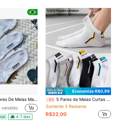
Economize R$0,99
as Masculinas Esportivas Adultas liso 40-46
5 Pares de Meias Curtas de Cano Baixo Finas para Homens, Primavera/Verão, Resistentes a Odores, Absorventes de Umidade, Respiráveis, Versáteis para Esportes e Moda
-3%
Somente 3 Restante
 vendido
R$32,00
nal
4-7 dias