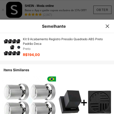
SHEIN - Moda online
×
OBTER
Baixe o App e ganhe cupom exclusivo de 15% OFF!
(2,847)
Semelhante
Kit 9 Acabamento Registro Pressão Quadrado ABS Preto
Padrão Deca
Preto
R$194,00
Itens Similares