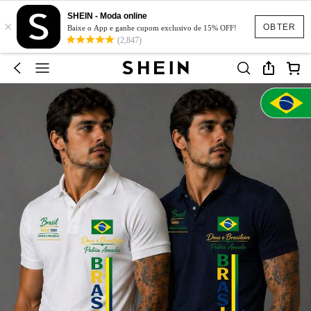
SHEIN - Moda online
×
OBTER
Baixe o App e ganhe cupom exclusivo de 15% OFF!
(2,847)