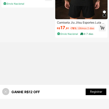
Envio Nacional
Camiseta Jiu Jitsu Esportes Luta Tr
eino Simples Básica Unissex 100%
17
R$
,91
-78%
Últimos 2 dias
Algodão Premium – Masculino e Fe
minino | Casual, Streetwear, Plus Si
Envio Nacional
4-7 dias
ze, Lançamento com Envio Imediat
o em Várias Cores
GANHE R$12 OFF
ADICIONAR AO CARRINHO
Registrar
4% OFF!