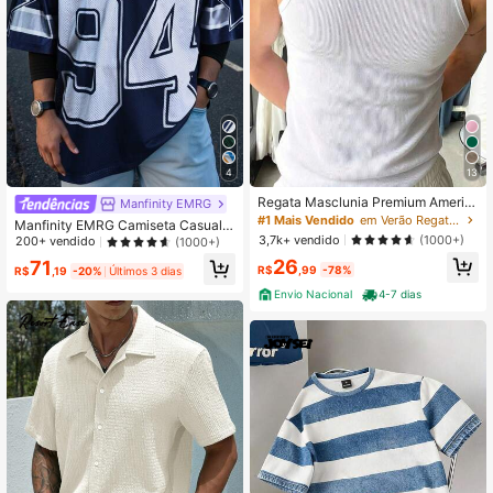
65 Seguidores
4,55
65 Seguidores
4,55
4
13
Regata Masclunia Premium Americ
Manfinity EMRG
ana Canelada Estilo Streetwear Ca
#1 Mais Vendido
em Verão Regatas masculinas
Manfinity EMRG Camiseta Casual E
sual Verão Respirável
3,7k+ vendido
stilo Camisa de Basquete com Gola
(1000+)
200+ vendido
(1000+)
V de Cor Sólida Contrastante, Mang
26
71
R$
,99
-78%
a Curta e Estampa Numérica para H
R$
,19
-20%
Últimos 3 dias
omens
Envio Nacional
4-7 dias