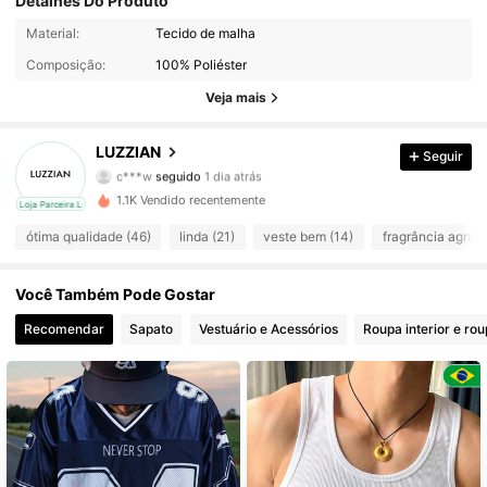
Detalhes Do Produto
Material:
Tecido de malha
65 Seguidores
4,55
Composição:
100% Poliéster
65 Seguidores
4,55
Veja mais
65 Seguidores
4,55
LUZZIAN
Seguir
c***w
seguido
1 dia atrás
65 Seguidores
4,55
1.1K Vendido recentemente
cal
Loja Parceira Local
ótima qualidade (46)
linda (21)
veste bem (14)
fragrância agradá
65 Seguidores
4,55
Você Também Pode Gostar
65 Seguidores
4,55
Recomendar
Sapato
Vestuário e Acessórios
Roupa interior e ro
65 Seguidores
4,55
65 Seguidores
4,55
65 Seguidores
4,55