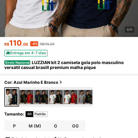
1/11
110
-4%
R$
,00
R$115,00
Entrega em 4-7 dias
LUZZIAN kit 2 camiseta gola polo masculino
Envio Nacional
versátil casual brasill premium malha pique
Cor: Azul Marinho E Branco
Tamanho
:
BR
Padrão
P
M
(M)
G
GG