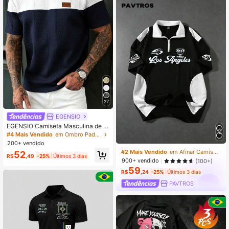
ada para Passeios, Deslocamento,
Uso Casual, Camisa de Manga Lon
ga Essencial
27
EGENSIO
EGENSIO Camiseta Masculina de M
anga Curta com Blocos de Cor para
#4 Mais Vendido
em Ombro Padrão Camisetas masculinas
Uso Diário, Férias
200+ vendido
#2 Mais Vendido
em Afinar Camisas Polo Masculinas
52
R$
,49
-25%
Últimos 3 dias
900+ vendido
(100+)
59
R$
,24
-25%
Últimos 3 dias
PAVTROS