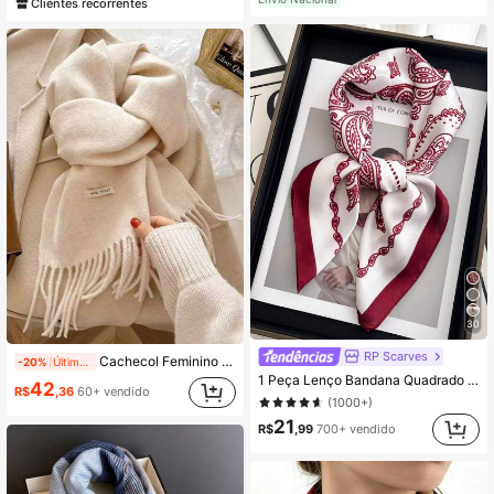
Clientes recorrentes
30
RP Scarves
Cachecol Feminino de Cor Sólida com Borlas Estilo Coreano Outono/Inverno, Aquecedor de Pescoço Tricotado de Alta Qualidade e Quente
-20%
Último dia
1 Peça Lenço Bandana Quadrado de Cetim com Estampa Paisley, Lenço de Cabeça Feminino
42
R$
,36
60+ vendido
(1000+)
21
R$
,99
700+ vendido