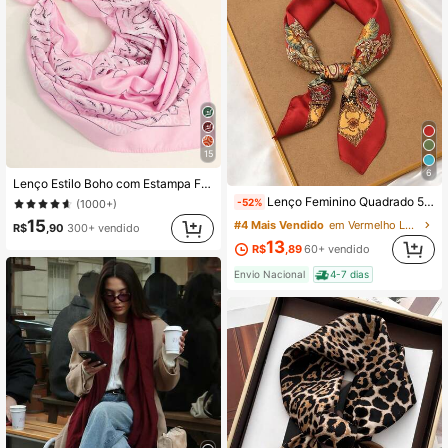
15
6
Lenço Estilo Boho com Estampa Floral Feminino, Adequado para Uso Diário
Lenço Feminino Quadrado 50x50cm Estampa Vintage Cachemira Elegante Toque Seda Para Pescoço Bolsa e Cabelo
-52%
(1000+)
15
#4 Mais Vendido
em Vermelho Lenços Femininos
R$
,90
300+ vendido
13
R$
,89
60+ vendido
Envio Nacional
4-7 dias