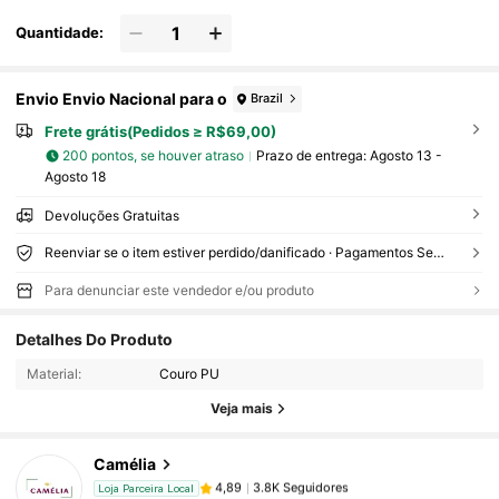
Quantidade:
Envio Envio Nacional para o
Brazil
Frete grátis(Pedidos ≥ R$69,00)
200 pontos, se houver atraso
Prazo de entrega:
Agosto 13 -
Agosto 18
Devoluções Gratuitas
Reenviar se o item estiver perdido/danificado · Pagamentos Seguros · Proteção de privacidade
Para denunciar este vendedor e/ou produto
3.8K Seguidores
4,89
Detalhes Do Produto
Material:
Couro PU
3.8K Seguidores
4,89
Veja mais
Camélia
3.8K Seguidores
4,89
Loja Parceira Local
b***n
pago
1 dia atrás