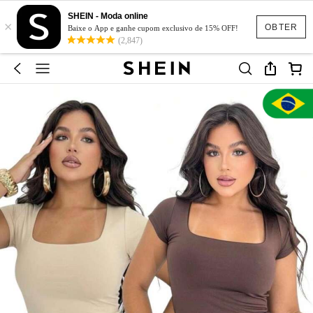
SHEIN - Moda online
×
OBTER
Baixe o App e ganhe cupom exclusivo de 15% OFF!
(2,847)