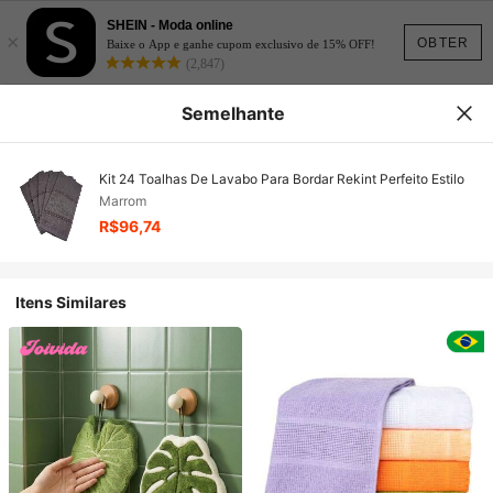
SHEIN - Moda online
×
OBTER
Baixe o App e ganhe cupom exclusivo de 15% OFF!
(2,847)
Semelhante
Kit 24 Toalhas De Lavabo Para Bordar Rekint Perfeito Estilo
Marrom
R$96,74
Itens Similares