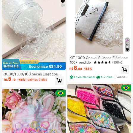
KIT 1000 Casual Silicone Elásticos
100+ vendido
(100+)
Economize R$4,80
8
R$
,88
-43%
3000/1500/100 peças Elásticos de
Envio Nacional
4-7 dias
Vendedor Indicado
5
Cabelo Pequenos Transparentes/M
R$
,19
-48%
Últimos 2 dias
acaron/Multicoloridos com Bolinha
s, Elásticos de Borracha Descartáv
eis Pequenos, Acessórios de Cabel
o para Casa