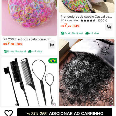
Prendedores de cabelo Casual para
Mulheres, adequados para uso diári
90+ vendido
(1000+)
o
7
R$
,25
-64%
Envio Nacional
4-7 dias
Kit 200 Elastico cabelo borrachinha
7
liguinha de cabelo silicone T-172-5
R$
,50
-50%
B
Envio Nacional
4-7 dias
9
ADICIONAR AO CARRINHO
73% OFF!