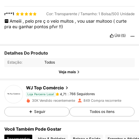
r***1
Cor: Transparente / Tamanho: 1 Bolsa/500 Unidade
Ameiii
,
pelo
pre
ç
o
veio
muitos
,
vou
usar
muitooo
(
curte
pra
eu
ganhar
pontos
pfvr
!!)
Útil
(5)
766 Seguidores
4,71
Detalhes Do Produto
Estação:
Todos
766 Seguidores
4,71
Veja mais
WJ Top Comércio
766 Seguidores
4,71
Loja Parceira Local
c***2
pago
1 dia atrás
30K Vendido recentemente
849 Compra recorrente
Seguir
Todos os itens
766 Seguidores
4,71
Você Também Pode Gostar
766 Seguidores
4,71
Recomendar
Jóias & Relógios
Beleza e Saúde
Esportes e Ativid