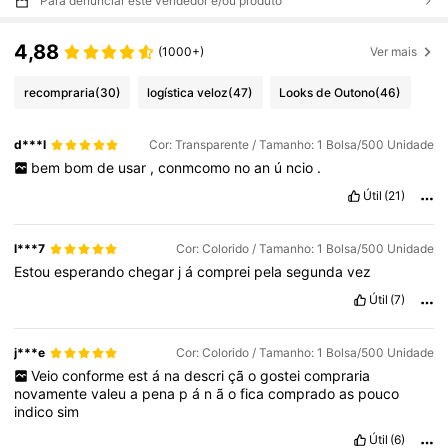
Para denunciar este vendedor e/ou produto
4,88
(1000+)
Ver mais
recompraria
(30)
logística veloz
(47)
Looks de Outono
(46)
d***l
Cor: Transparente / Tamanho: 1 Bolsa/500 Unidade
bem
bom
de
usar
,
conmcomo
no
an
ú
ncio
.
Útil
(21)
l***7
Cor: Colorido / Tamanho: 1 Bolsa/500 Unidade
Estou
esperando
chegar
j
á
comprei
pela
segunda
vez
Útil
(7)
j***e
Cor: Colorido / Tamanho: 1 Bolsa/500 Unidade
Veio
conforme
est
á
na
descri
çã
o
gostei
compraria
novamente
valeu
a
pena
p
á
n
ã
o
fica
comprado
as
pouco
indico
sim
Útil
(6)