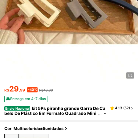
1/2
29
-40%
R$
,99
R$49,99
Entrega em 4-7 dias
kit 5Ps piranha grande Garra De Ca
4,13
(
52
)
Envio Nacional
belo De Plástico Em Formato Quadrado Mini
malista Feminino, Estilo Moderno E Versátil,
Adequado Para Uso Diário, Sair E Tomar Banho C
arnaval
Cor: Multicolorido±5unidades