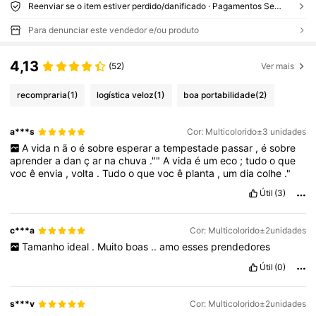
Reenviar se o item estiver perdido/danificado · Pagamentos Seguros · Proteção de privacidade
Para denunciar este vendedor e/ou produto
4,13
(52)
Ver mais
recompraria
(1)
logística veloz
(1)
boa portabilidade
(2)
a***s
Cor: Multicolorido±3 unidades
A
vida
n
ã
o
é
sobre
esperar
a
tempestade
passar
,
é
sobre
aprender
a
dan
ç
ar
na
chuva
.""
A
vida
é
um
eco
;
tudo
o
que
voc
ê
envia
,
volta
.
Tudo
o
que
voc
ê
planta
,
um
dia
colhe
."
Útil
(3)
c***a
Cor: Multicolorido±2unidades
Tamanho
ideal
.
Muito
boas
..
amo
esses
prendedores
Útil
(0)
s***v
Cor: Multicolorido±2unidades