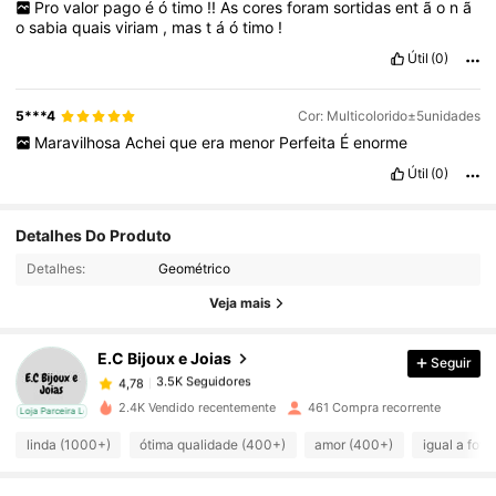
Pro
valor
pago
é
ó
timo
!!
As
cores
foram
sortidas
ent
ã
o
n
ã
o
sabia
quais
viriam
,
mas
t
á
ó
timo
!
Útil
(0)
5***4
Cor: Multicolorido±5unidades
Maravilhosa
Achei
que
era
menor
Perfeita
É
enorme
Útil
(0)
Detalhes Do Produto
3.5K Seguidores
4,78
Detalhes:
Geométrico
Veja mais
3.5K Seguidores
4,78
E.C Bijoux e Joias
Seguir
3.5K Seguidores
4,78
2.4K Vendido recentemente
461 Compra recorrente
cal
Loja Parceira Local
linda (1000+)
ótima qualidade (400+)
amor (400+)
igual a foto
3.5K Seguidores
4,78