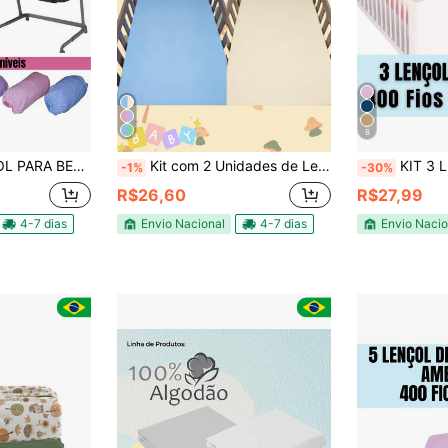
8
IDE SAFETY OU COSCO PLUGGY 100% Algodão
Kit com 2 Unidades de Lençol de Mini Berço para Bebê Recém-Nascido com Elástico, 100% Algodão, Tela para Crianças
KIT 3 LENÇOL AV
-1%
-30%
R$26,60
R$27,99
4-7 dias
Envio Nacional
4-7 dias
Envio Nacio