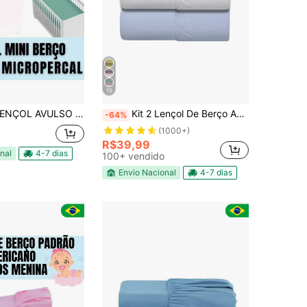
15
ULSO MICROPERCAL MINI BERÇO 400 FIOS
Kit 2 Lençol De Berço Americano C/ Elastico em Malha 100% Algodão Penteada
-64%
(1000+)
R$39,99
nal
4-7 dias
100+ vendido
Envio Nacional
4-7 dias