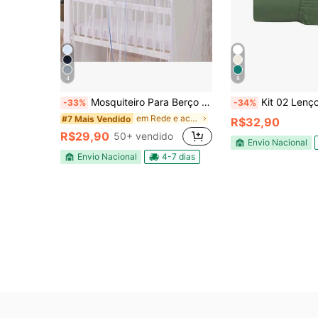
4
8
Mosquiteiro Para Berço Padrão Americano E Nacional Tela Mosqueteira Tule Bebe Cortinado Rede Protetora
Kit 02 Lençol com Elástico Berço D
-33%
-34%
em Rede e acessórios para berço de bebê
#7 Mais Vendido
R$32,90
R$29,90
50+ vendido
Envio Nacional
Envio Nacional
4-7 dias