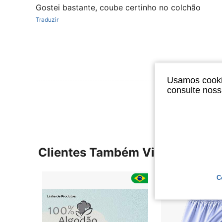
Gostei bastante, coube certinho no colchão
Traduzir
Usamos cookie
consulte nos
Ver Mais Ava
Clientes Também Visitaram
C