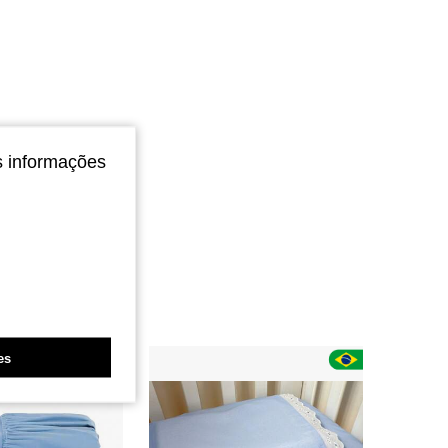
s informações
es