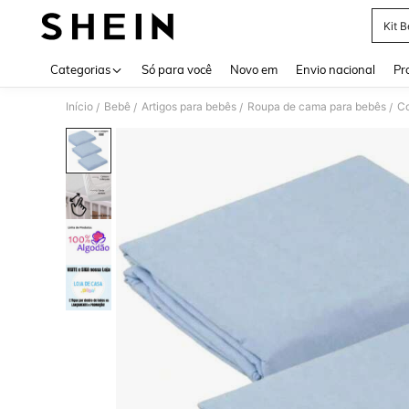
Kit 
Use up 
Categorias
Só para você
Novo em
Envio nacional
Pr
Início
Bebê
Artigos para bebês
Roupa de cama para bebês
Co
/
/
/
/