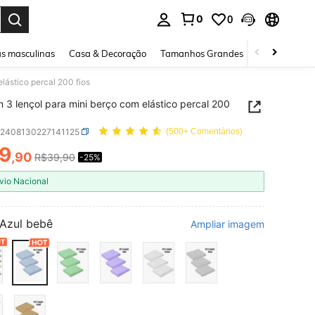
0
0
ar. Press Enter to select.
s masculinas
Casa & Decoração
Tamanhos Grandes
Joias e acessó
lástico percal 200 fios
m 3 lençol para mini berço com elástico percal 200
a2408130227141125
(500+ Comentários)
9
,90
R$39,90
-25%
ICE AND AVAILABILITY
vio Nacional
Azul bebê
Ampliar imagem