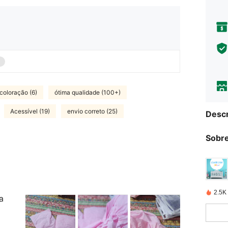
coloração (6)
ótima qualidade (100+)
Acessível (19)
envio correto (25)
Descr
Sobre
2.5K
a