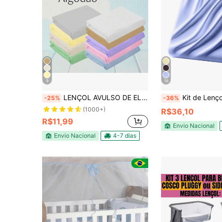
9
16
LENÇOL AVULSO DE ELÁSTICO PARA MINI BERÇO
Kit de Lençol de Berço 3 Unidades Pad
-25%
-36%
(1000+)
R$36,10
R$11,99
Envio Nacional
Envio Nacional
4-7 dias