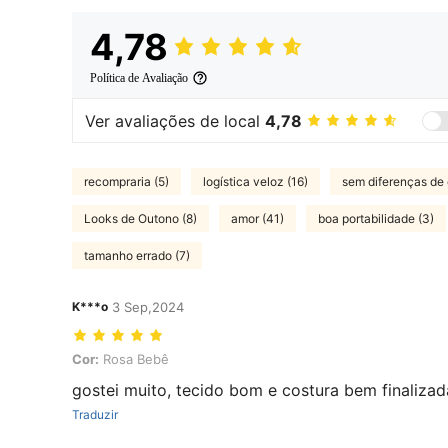
4,78
Política de Avaliação
Ver avaliações de local
4,78
recompraria (5)
logística veloz (16)
sem diferenças de 
Looks de Outono (8)
amor (41)
boa portabilidade (3)
tamanho errado (7)
K***o
3 Sep,2024
Cor: Rosa Bebê
Cor:
Rosa Bebê
gostei muito, tecido bom e costura bem finalizad
Traduzir