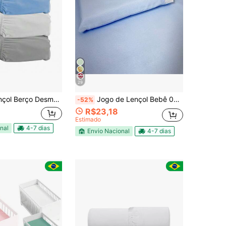
29
o Desmontável Portátil 400 Fios 03 Peças
Jogo de Lençol Bebê 02 Peças Para Berço Americano ou Mini Berço 100% Algodão
-52%
R$23,18
Estimado
nal
4-7 dias
Envio Nacional
4-7 dias