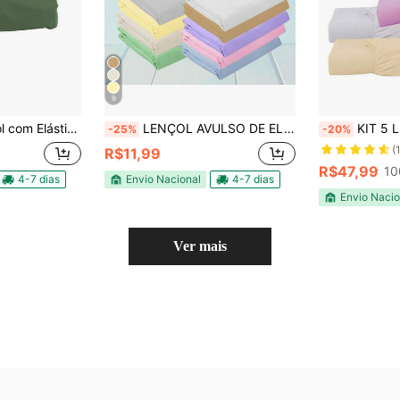
9
esmontável Chiqueirinho 400 Fios
LENÇOL AVULSO DE ELÁSTICO PARA MINI BERÇO
KIT 5 LENÇOL PARA B
-25%
-20%
(
R$11,99
R$47,99
10
4-7 dias
Envio Nacional
4-7 dias
Envio Nacio
Ver mais