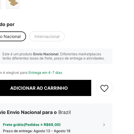
do por
io Nacional
Internacional
Este é um produto
Envio Nacional
. Diferentes marketplaces
terão diferentes taxas de frete, prazo de entrega e atividades.
em é elegível para
Entrega em 4-7 dias
ADICIONAR AO CARRINHO
io Envio Nacional para o
Brazil
Frete grátis(Pedidos ≥ R$69,00)
Prazo de entrega:
Agosto 13 - Agosto 18