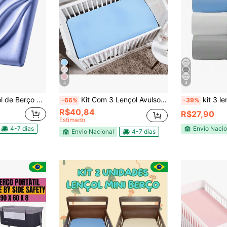
4
4
rão Americano 133x70cm Várias Cores
Kit Com 3 Lençol Avulsos Para Berço com Elástico Cores 130x70cm
kit 3 lençol Berç
-66%
-39%
R$40,84
R$27,90
Estimado
4-7 dias
Envio Nacio
Envio Nacional
4-7 dias