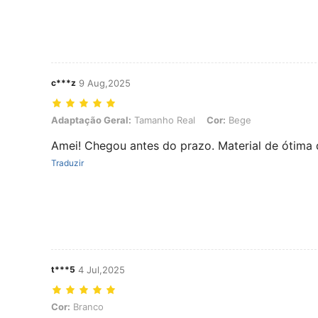
c***z
9 Aug,2025
Adaptação Geral: Tamanho Real, Cor: Bege
Adaptação Geral:
Tamanho Real
Cor:
Bege
Amei! Chegou antes do prazo. Material de ótima 
Traduzir
t***5
4 Jul,2025
Cor: Branco
Cor:
Branco