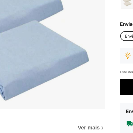
Envia
Env
Este it
Env
Ver mais