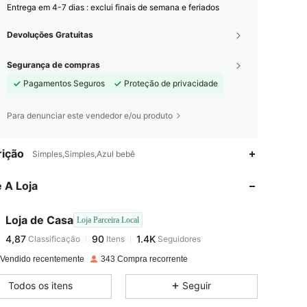
Entrega em 4-7 dias : exclui finais de semana e feriados
Devoluções Gratuitas
Segurança de compras
Pagamentos Seguros
Proteção de privacidade
Para denunciar este vendedor e/ou produto
4,87
90
1.4K
ição
Simples,Simples,Azul bebê
 A Loja
4,87
90
1.4K
Loja de Casa
Loja Parceira Local
4,87
90
1.4K
Classificação
Itens
Seguidores
b***r
pago
1 dia atrás
 Vendido recentemente
343 Compra recorrente
4,87
90
1.4K
Todos os itens
Seguir