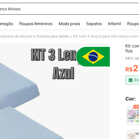
Berço Moises
and down arrow keys to navigate search Buscas recentes and Pesquisar e Encontr
omoção
Roupas femininas
Moda praia
Sapatos
Infantil
Roupa
njuntos de lençóis e fronhas para bebês
Kit com 3 lençol para mini berço com e
/
Kit co
fios
SKU: s
2
R$
PR
En
Cor: