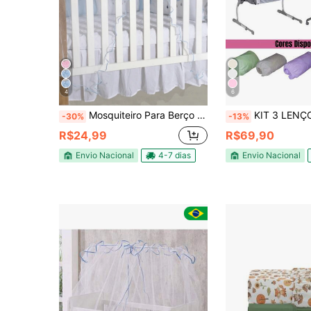
4
6
Mosquiteiro Para Berço Americano Padrão Cores Menino e Menina 01 Peça
KIT 3 LENÇOL PARA BERÇO PORTATIL SIDE BY S
-30%
-13%
R$24,99
R$69,90
Envio Nacional
4-7 dias
Envio Nacional