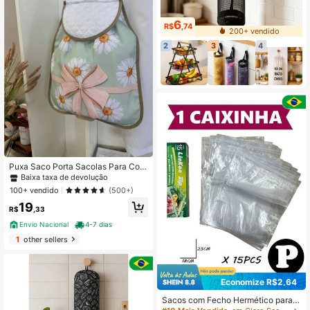
6
R$
,74
200+ vendido
2
3
4
Puxa Saco Porta Sacolas Para Cozi
nha - Estampa Digital Margaridas
Baixa taxa de devolução
100+ vendido
(500+)
19
R$
,33
Envio Nacional
4-7 dias
1
other sellers
Economize R$2,64
Sacos com Fecho Hermético para fr
eezer e geladeira