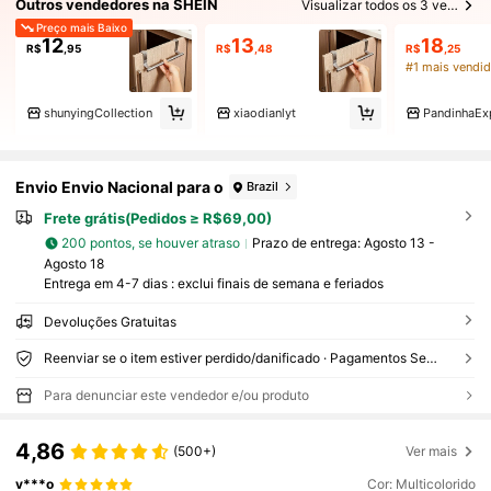
Outros vendedores na SHEIN
Visualizar todos os 3 vendedores
Preço mais Baixo
12
13
18
R$
,95
R$
,48
R$
,25
#1 mais vendi
shunyingCollection
xiaodianlyt
PandinhaEx
Envio Envio Nacional para o
Brazil
Frete grátis(Pedidos ≥ R$69,00)
200 pontos, se houver atraso
Prazo de entrega:
Agosto 13 -
Agosto 18
Entrega em 4-7 dias : exclui finais de semana e feriados
Devoluções Gratuitas
Reenviar se o item estiver perdido/danificado · Pagamentos Seguros · Proteção de privacidade
Para denunciar este vendedor e/ou produto
4,86
(500+)
Ver mais
v***o
Cor: Multicolorido