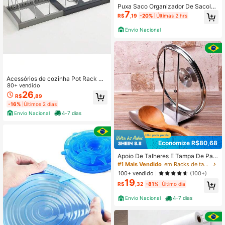
Puxa Saco Organizador De Sacola
7
De Lixo E Supermercado Multiuso C
R$
,19
-20%
Últimas 2 hrs
ompacto Suporte De Parede Em Re
de De Nylon De Pendurar Para Cozi
Envio Nacional
nha E Lavanderia Organizada
Acessórios de cozinha Pot Rack Pa
nela Panela Organizador De Cozinh
80+ vendido
a Para Armário De Armazenamento
26
R$
,89
Panelas De Cozinha Panelas De Ta
-16%
Últimos 2 dias
mpa Rack Organizador
Envio Nacional
4-7 dias
Economize R$80,68
Apoio De Talheres E Tampa De Pan
ela Inox Cozinha Suporte
#1 Mais Vendido
em Racks de tampa de panela
100+ vendido
(100+)
19
R$
,32
-81%
Último dia
Envio Nacional
4-7 dias