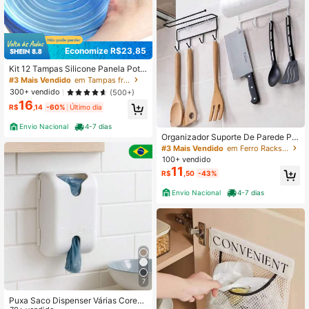
Economize R$23,85
Kit 12 Tampas Silicone Panela Pote
Universal Flexível Lavável Silicone
#3 Mais Vendido
em Tampas frescas
300+ vendido
(500+)
16
R$
,14
-60%
Último dia
Envio Nacional
4-7 dias
Organizador Suporte De Parede Par
a Utensílios De Cozinha Com C/ 5
#3 Mais Vendido
em Ferro Racks & Suportes
Ganchos Em Metal e Multiuso 26X9
100+ vendido
CM
11
R$
,50
-43%
Envio Nacional
4-7 dias
7
Puxa Saco Dispenser Várias Cores