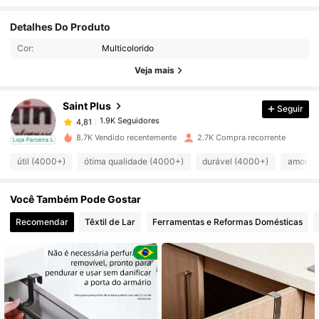
1.9K Seguidores
4,81
Detalhes Do Produto
Cor:
Multicolorido
1.9K Seguidores
4,81
Veja mais
Saint Plus
Seguir
1.9K Seguidores
4,81
n***r
pago
1 dia atrás
8.7K Vendido recentemente
2.7K Compra recorrente
cal
Loja Parceira Local
1.9K Seguidores
4,81
útil (4000+)
ótima qualidade (4000+)
durável (4000+)
amor (
Você Também Pode Gostar
1.9K Seguidores
4,81
Recomendar
Têxtil de Lar
Ferramentas e Reformas Domésticas
1.9K Seguidores
4,81
1.9K Seguidores
4,81