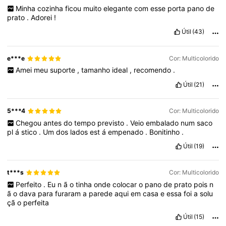
Minha
cozinha
ficou
muito
elegante
com
esse
porta
pano
de
prato
.
Adorei
!
Útil
(43)
e***e
Cor: Multicolorido
Amei
meu
suporte
,
tamanho
ideal
,
recomendo
.
Útil
(21)
5***4
Cor: Multicolorido
Chegou
antes
do
tempo
previsto
.
Veio
embalado
num
saco
pl
á
stico
.
Um
dos
lados
est
á
empenado
.
Bonitinho
.
Útil
(19)
t***s
Cor: Multicolorido
Perfeito
.
Eu
n
ã
o
tinha
onde
colocar
o
pano
de
prato
pois
n
ã
o
dava
para
furaram
a
parede
aqui
em
casa
e
essa
foi
a
solu
çã
o
perfeita
Útil
(15)