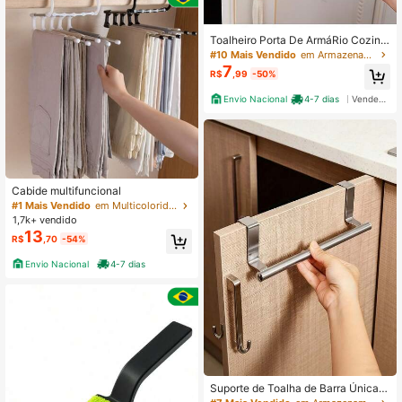
Toalheiro Porta De ArmáRio Cozinh
a Pano Prato
#10 Mais Vendido
em Armazenamento de porta suspensa
7
R$
,99
-50%
Envio Nacional
4-7 dias
Vendedor Indicado
Cabide multifuncional
#1 Mais Vendido
em Multicolorido Outros cabides e prateleiras
1,7k+ vendido
13
R$
,70
-54%
Envio Nacional
4-7 dias
Suporte de Toalha de Barra Única P
reta, Barra de Toalha Pendurada So