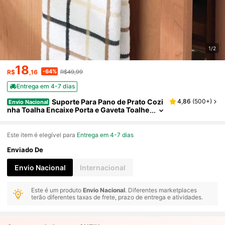
1/2
18
-64%
R$
,16
R$49,99
Entrega em 4-7 dias
Suporte Para Pano de Prato Cozi
4,86
(
500+
)
Envio Nacional
nha Toalha Encaixe Porta e Gaveta Toalhe
iro Inox Banheiro
Este item é elegível para
Entrega em 4-7 dias
Enviado De
Envio Nacional
Internacional
Este é um produto
Envio Nacional
. Diferentes marketplaces
terão diferentes taxas de frete, prazo de entrega e atividades.