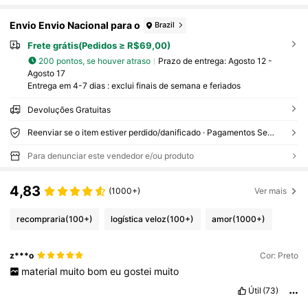
Envio Envio Nacional para o
Brazil
Frete grátis(Pedidos ≥ R$69,00)
200 pontos, se houver atraso
Prazo de entrega:
Agosto 12 -
Agosto 17
Entrega em 4-7 dias : exclui finais de semana e feriados
Devoluções Gratuitas
Reenviar se o item estiver perdido/danificado · Pagamentos Seguros · Proteção de privacidade
Para denunciar este vendedor e/ou produto
4,83
(1000+)
Ver mais
recompraria
(100+)
logística veloz
(100+)
amor
(1000+)
z***o
Cor: Preto
material
muito
bom
eu
gostei
muito
Útil
(73)