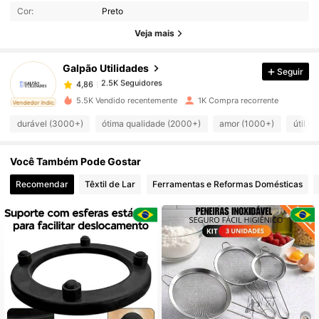
Cor:
Preto
Veja mais
2.5K Seguidores
4,86
Galpão Utilidades
Seguir
2.5K Seguidores
4,86
c***6
pago
1 dia atrás
5.5K Vendido recentemente
1K Compra recorrente
ado
Vendedor Indicado
2.5K Seguidores
4,86
durável (3000+)
ótima qualidade (2000+)
amor (1000+)
útil (
Você Também Pode Gostar
2.5K Seguidores
4,86
Recomendar
Têxtil de Lar
Ferramentas e Reformas Domésticas
2.5K Seguidores
4,86
2.5K Seguidores
4,86
2.5K Seguidores
4,86