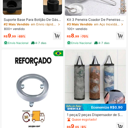
2.5K Seguidores
4,86
4
Suporte Base Para Botijão De Gás/
Kit 3 Peneira Coador De Peneiras A
Vasos /Plantas /Agua SEM Rodinha
ço Inoxidável Para Cozinha Peneira
#2 Mais Vendido
em Envio rápido Conjuntos de utensílios de cozinha
#3 Mais Vendido
em Aço Inoxidável Coadores e peneiras
2.5K Seguidores
De Cozinha
4,86
800+ vendido
100+ vendido
9
8
R$
,99
-89%
R$
,99
-70%
Envio Nacional
4-7 dias
Envio Nacional
4-7 dias
2.5K Seguidores
4,86
Economize R$0,90
1 peça/2 peças Dispensador de Sac
o de Lixo de Tela Montado na Pared
Quase esgotado!
e com Gancho, Suporte Adesivo par
9
a Armazenamento de Sacos de Lixo
R$
,05
-9%