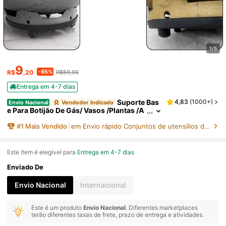
1/5
9
-85%
R$
,20
R$59,90
Entrega em 4-7 dias
Suporte Bas
4,83
(
1000+
)
Envio Nacional
Vendedor Indicado
e Para Botijão De Gás/ Vasos /Plantas /A
gua SEM Rodinha
#
1
Mais Vendido
em Envio rápido Conjuntos de utensílios de cozinha
Este item é elegível para
Entrega em 4-7 dias
Enviado De
Envio Nacional
Internacional
Este é um produto
Envio Nacional
. Diferentes marketplaces
terão diferentes taxas de frete, prazo de entrega e atividades.