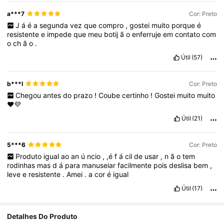
a***7
Cor: Preto
J
á
é
a
segunda
vez
que
compro
,
gostei
muito
porque
é
resistente
e
impede
que
meu
botij
ã
o
enferruje
em
contato
com
o
ch
ã
o
.
Útil
(57)
b***l
Cor: Preto
Chegou
antes
do
prazo
!
Coube
certinho
!
Gostei
muito
muito
❤️💜
Útil
(21)
5***6
Cor: Preto
Produto
igual
ao
an
ú
ncio
,
,é
f
á
cil
de
usar
,
n
ã
o
tem
rodinhas
mas
d
á
para
manuseiar
facilmente
pois
deslisa
bem
,
leve
e
resistente
.
Amei
.
a
cor
é
igual
Útil
(17)
Detalhes Do Produto
2.5K Seguidores
4,86