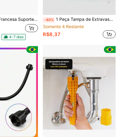
 Pia Super Reforcado com Buchas e Parafusos
1 Peça Tampa de Extravasamento de Furo de Pia em ABS para Pia de Cozinha e Banheiro, Tampa de Dreno de Banheira, Anel de Extravasamento Redondo com Tampão para Pia
-40%
Somente 4 Restante
R$8,37
4-7 dias