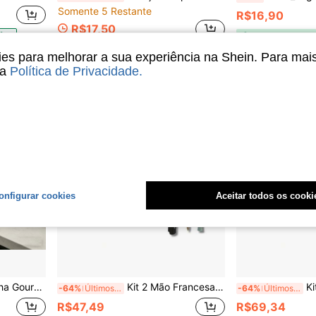
Somente 5 Restante
R$16,90
R$17,50
ias
Envio Nacional
s para melhorar a sua experiência na Shein. Para mai
sa
Política de Privacidade
.
onfigurar cookies
Aceitar todos os cooki
ira Cascata Inteligente e Acessórios
Kit 2 Mão Francesa Suporte Pia Super Reforcado PRETO FOSCO OU BRANCO com Buchas e Parafusos
Kit 2 Mão 
-64%
Últimos 3 dias
-64%
Últimos 3 dias
R$47,49
R$69,34