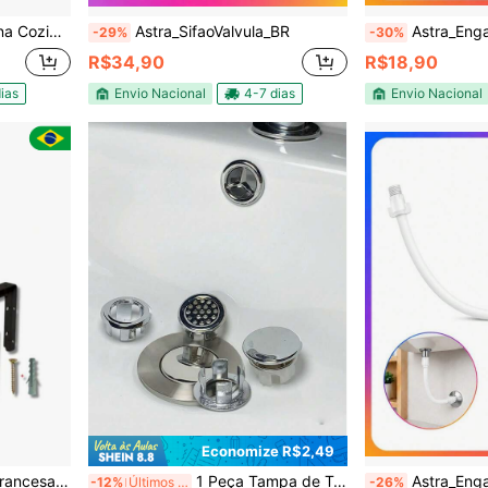
.1/2 Av01 Doan
Astra_SifaoValvula_BR
Astra_Eng
-29%
-30%
R$34,90
R$18,90
ias
Envio Nacional
4-7 dias
Envio Nacional
Economize R$2,49
FOSCO OU BRANCO com Buchas e Parafusos
1 Peça Tampa de Transbordamento de Pia em ABS para Cozinha e Banheiro, Tampa de Dreno de Banheira, Anel de Transbordamento Redondo para Pia de Lavabo
Astra_Eng
-12%
Últimos 35 mins
-26%