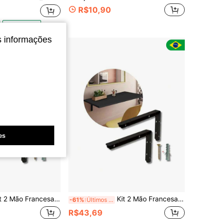
R$10,90
4-7 dias
s informações
es
Francesa Suporte Pia Super Reforcado PRETO FOSCO OU BRANCO com Buchas e Parafusos
Kit 2 Mão Francesa Suporte Pia Super Reforcado PRETO FOSCO OU BRANCO com Buchas e Parafusos
-61%
Últimos 3 dias
R$43,69