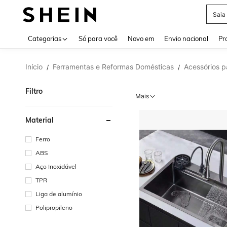
Calç
Use up 
Categorias
Só para você
Novo em
Envio nacional
Pr
Início
Ferramentas e Reformas Domésticas
Acessórios p
/
/
Filtro
Mais
Material
Ferro
ABS
Aço Inoxidável
TPR
Liga de alumínio
Polipropileno