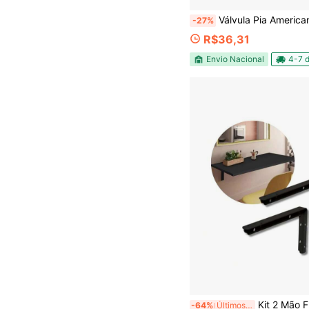
Válvula Pia Americana Cozinha Aço Inox 3
-27%
R$36,31
Envio Nacional
4-7 d
Kit 2 Mão Francesa Suporte Pia Super Reforcado PRETO 
-64%
Últimos 3 dias