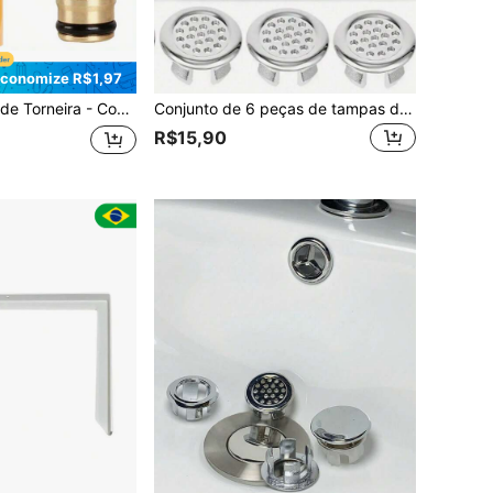
conomize R$1,97
stico/Metal/Liga de Cobre), Acoplamento Rápido de Mangueira de Jardim, Conexão de Água de Jardim, Conector Rosqueado Padrão, Conexão de Liga Metálica Durável, Ferramenta de Água para Uso Externo
Conjunto de 6 peças de tampas de plástico para ladrão de pia de banheiro, tampas para ralo de banheira, plugues circulares, acessórios para banheiro e cozinha.
R$15,90