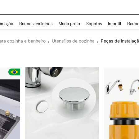
a Jeans Feminina
and down arrow keys to navigate search Buscas recentes and Pesquisar e Encontr
omoção
Roupas femininas
Moda praia
Sapatos
Infantil
Roupa
ara cozinha e banheiro
Utensílios de cozinha
Peças de instalaçã
/
/