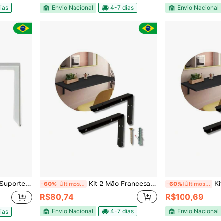
ias
Envio Nacional
4-7 dias
Envio Nacional
m Buchas e Parafusos
Kit 2 Mão Francesa Suporte Pia Super Reforcado PRETO FOSCO OU BRANCO com Buchas e Parafusos
Kit 2 Mão 
-60%
Últimos 3 dias
-60%
Últimos 3 dias
R$80,74
R$100,69
Envio Nacional
4-7 dias
Envio Nacional
ias