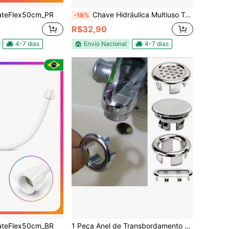
ateFlex50cm_PR
Chave Hidráulica Multiuso Torneira Prática Versátil 5 Peças Cor Amarela
-18%
R$32,90
4-7 dias
Envio Nacional
4-7 dias
ateFlex50cm_BR
1 Peça Anel de Transbordamento de Pia de Lavagem, Tampa Decorada Arrumada, Plugue de Transbordamento de Pia, Anel de Transbordamento de Pia de Plástico e Aço Inoxidável