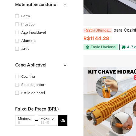
Material Secundário
Ferro
Plástico
para Cozinha Gourmet de Inox 304 (68x45 cm) com Torne
-52%
Últimos 3 dias
Aço Inoxidável
R$1144,28
Alumínio
Envio Nacional
4-7 d
ABS
Cena Aplicável
Cozinha
Sala de jantar
Estilo de hotel
Faixa De Preço (BRL)
Mínimo:
Máximo:
Ok