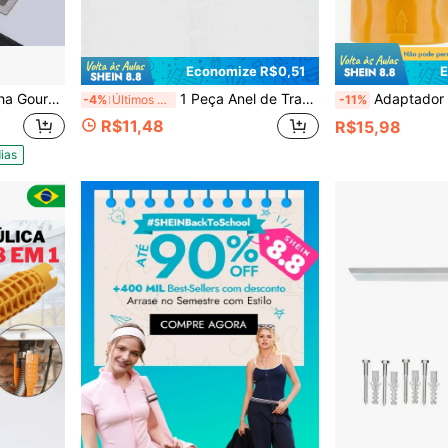
Economize R$0,51
E
ira Cascata Inteligente e Acessórios
1 Peça Anel de Transbordamento de Pia, Tampa Decorada com Elegância, Tampão de Transbordamento de Pia, Anel de Transbordamento de Pia de Plástico e Aço Inoxidável
Adaptador de Torneira - Conector de Mangueira de Jardim de Conexão Rápida Revestido de Latão Amarelo e Preto, Rosca Interna Padrão (Plá
-4%
Últimos 35 mins
-11%
R$11,48
R$15,98
ias