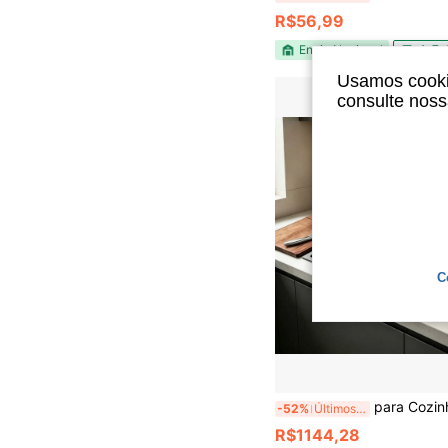
R$56,99
Envio Nacional
4-7 d
Usamos cookie
consulte nos
C
para Cozinha Gourmet de Inox 304 (68x45 cm) com Torne
-52%
Últimos 3 dias
R$1144,28