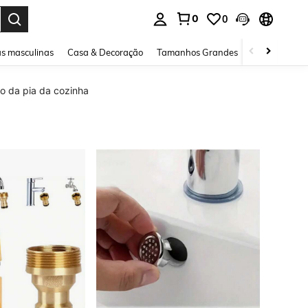
0
0
ar. Press Enter to select.
s masculinas
Casa & Decoração
Tamanhos Grandes
Joias e acessó
o da pia da cozinha