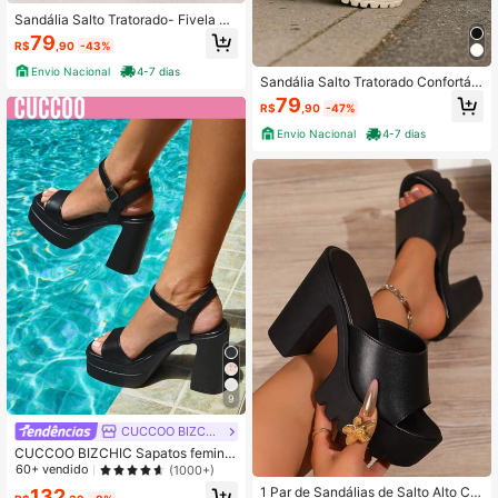
Sandália Salto Tratorado- Fivela Co
nfortável (Forma Grande)
79
R$
,90
-43%
Envio Nacional
4-7 dias
Sandália Salto Tratorado Confortáv
el sapatos feminina elegante salto f
79
R$
,90
-47%
eminino
Envio Nacional
4-7 dias
9
CUCCOO BIZCHIC
CUCCOO BIZCHIC Sapatos feminin
os, Minimalista, Salto Tratorado, Cin
60+ vendido
(1000+)
to de Tornozelo, Elegante, Sandália
1 Par de Sandálias de Salto Alto Ca
132