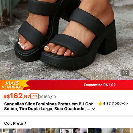
1/5
Economize R$1,02
162
R$
,97
-1%
R$163,99
Sandálias Slide Femininas Pretas em PU Cor
4,87
(
1000+
)
Sólida, Tira Dupla Larga, Bico Quadrado,
Salto Grosso e Solado Grosso, Chinelos
Casuais de Salto Alto para Praia e Dia a Dia
Cor: Preto