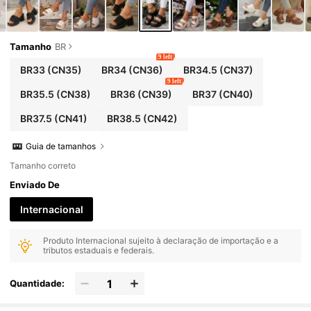
Tamanho
BR
9 left
BR33
(CN35)
BR34
(CN36)
BR34.5
(CN37)
9 left
BR35.5
(CN38)
BR36
(CN39)
BR37
(CN40)
BR37.5
(CN41)
BR38.5
(CN42)
Guia de tamanhos
Tamanho correto
Enviado De
Internacional
Produto Internacional sujeito à declaração de importação e a
tributos estaduais e federais.
Quantidade: