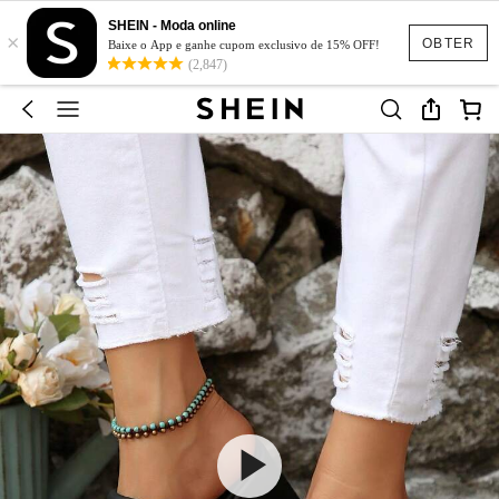
SHEIN - Moda online
×
OBTER
Baixe o App e ganhe cupom exclusivo de 15% OFF!
(2,847)