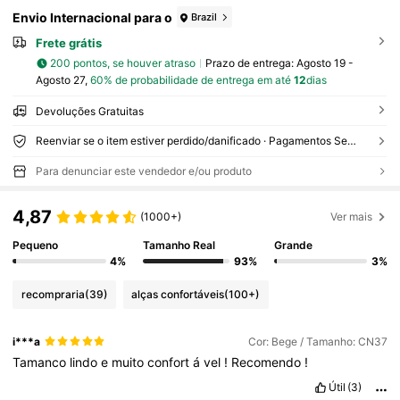
Envio Internacional para o
Brazil
Frete grátis
200 pontos, se houver atraso
Prazo de entrega:
Agosto 19 -
Agosto 27,
60% de probabilidade de entrega em até
12
dias
Devoluções Gratuitas
Reenviar se o item estiver perdido/danificado · Pagamentos Seguros · Proteção de privacidade
Para denunciar este vendedor e/ou produto
4,87
(1000+)
Ver mais
Pequeno
Tamanho Real
Grande
4%
93%
3%
recompraria
(39)
alças confortáveis
(100+)
i***a
Cor: Bege / Tamanho: CN37
Tamanco
lindo
e
muito
confort
á
vel
!
Recomendo
!
Útil
(3)