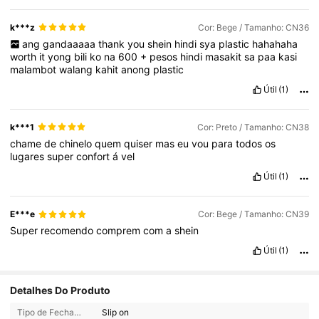
k***z
Cor: Bege / Tamanho: CN36
ang
gandaaaaa
thank
you
shein
hindi
sya
plastic
hahahaha
worth
it
yong
bili
ko
na
600
+
pesos
hindi
masakit
sa
paa
kasi
malambot
walang
kahit
anong
plastic
Útil
(1)
k***1
Cor: Preto / Tamanho: CN38
chame
de
chinelo
quem
quiser
mas
eu
vou
para
todos
os
lugares
super
confort
á
vel
Útil
(1)
E***e
Cor: Bege / Tamanho: CN39
Super
recomendo
comprem
com
a
shein
Útil
(1)
Detalhes Do Produto
Tipo de Fechamento:
Slip on