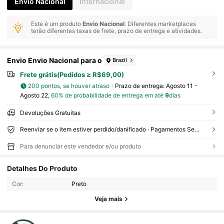
Envio Nacional
Internacional
Este é um produto
Envio Nacional
. Diferentes marketplaces
terão diferentes taxas de frete, prazo de entrega e atividades.
Envio Envio Nacional para o
Brazil
Frete grátis(Pedidos ≥ R$69,00)
200 pontos, se houver atraso
Prazo de entrega:
Agosto 11 -
Agosto 22,
60% de probabilidade de entrega em até
9
dias
Devoluções Gratuitas
Reenviar se o item estiver perdido/danificado · Pagamentos Seguros · Proteção de privacidade
Para denunciar este vendedor e/ou produto
Detalhes Do Produto
30 Seguidores
4,00
Cor:
Preto
30 Seguidores
4,00
Veja mais
30 Seguidores
4,00