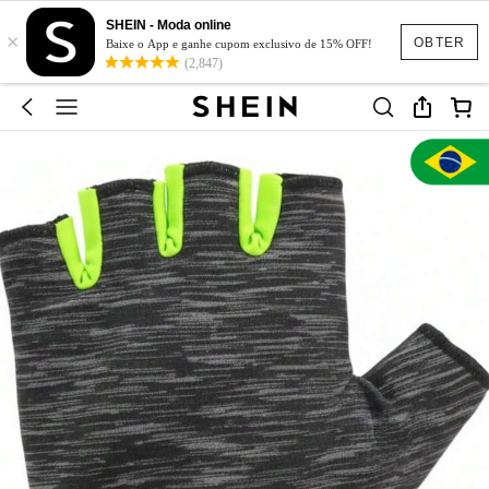
SHEIN - Moda online
×
OBTER
Baixe o App e ganhe cupom exclusivo de 15% OFF!
(2,847)