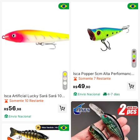
5
Isca Popper 5cm Alta Performance
para Tucunaré Traíra Robalo
Somente 7 Restante
49
R$
,90
5
Envio Nacional
4-7 dias
Isca Artificial Lucky Sará Sará 10c
m 12g
Somente 10 Restante
56
R$
,98
Envio Nacional