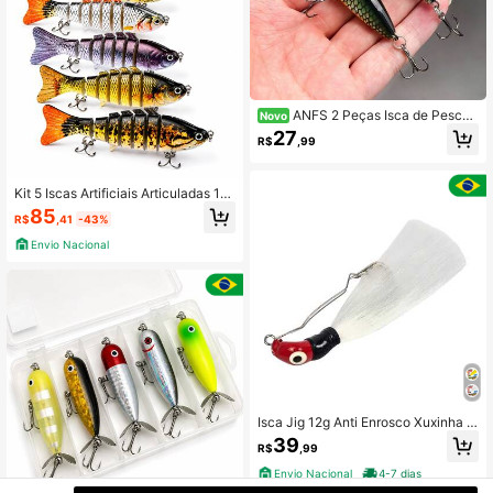
ANFS 2 Peças Isca de Pesca,
Novo
Design Realista de Iscas Artificiais
27
R$
,99
com Padrões Vibrantes para Pesca
em Água Doce e Salgada
Kit 5 Iscas Artificiais Articuladas 10
cm 15,5g 7 Segmentos Cores Aleat
85
R$
,41
-43%
órias Para Pesca Esportiva
Envio Nacional
Isca Jig 12g Anti Enrosco Xuxinha P
enacho Mutuca Tucunaré Robalo D
39
R$
,99
ourado Traira Pesca Esportiva
Envio Nacional
4-7 dias