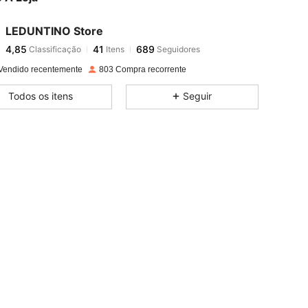
LEDUNTINO Store
4,85
41
689
Classificação
Itens
Seguidores
d***z
pago
1 dia atrás
Vendido recentemente
803 Compra recorrente
4,85
41
689
Todos os itens
Seguir
4,85
41
689
4,85
41
689
4,85
41
689
4,85
41
689
4,85
41
689