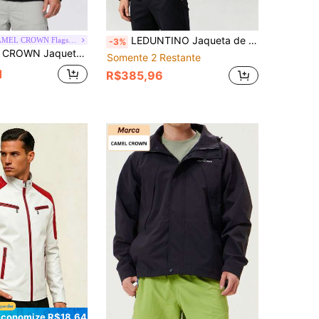
LEDUNTINO Jaqueta de Couro Casual com Zíper para Homens, Esportiva, Sólida, Presente para Marido, Namorado, Jaqueta Corta-Vento de Couro para Primavera e Outono para Homens
CAMEL CROWN Flagship Store
-3%
a Uso Externo com Gola Alta, à Prova de Vento, Aquecida, Quente e com Forro Interno Antiestático
Somente 2 Restante
1
R$385,96
Economize R$18,64