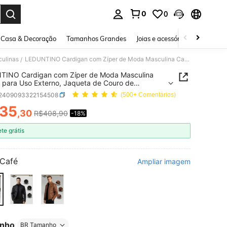
0
0
ar. Press Enter to select.
Casa & Decoração
Tamanhos Grandes
Joias e acessórios
Pijamas e
ulinas
LEDUNTINO Cardigan com Zíper de Moda Masculina Casual para Uso Externo, Jaqueta de Couro de Motocicleta com Fleece Grosso, Jaqueta de Aviador de Cor Sólida Estilo Esportivo, Presente para Namorado, Jaqueta de Motocicleta com Gola Alta para Outono/Inverno Masculina
/
TINO Cardigan com Zíper de Moda Masculina
 para Uso Externo, Jaqueta de Couro de
cleta com Fleece Grosso, Jaqueta de Aviador de
t2409093322154508
(500+ Comentários)
lida Estilo Esportivo, Presente para Namorado,
a de Motocicleta com Gola Alta para
35
,30
R$408,90
-18%
ICE AND AVAILABILITY
/Inverno Masculina
ete grátis
Café
Ampliar imagem
nho
BR Tamanho