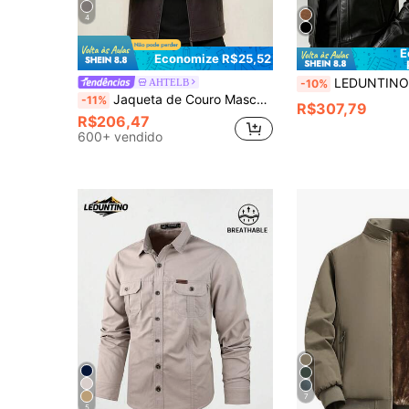
4
E
Economize R$25,52
LEDUNTINO Jaqueta de Couro Masculina com Zíper Casual para Uso Externo, Motociclista, 
AHTELB
-10%
Jaqueta de Couro Masculina AHTELB Primavera/Outono Casual Retrô de Motocicleta, Casaco de Couro Cor Sólida Elegante e Bonito, Jaqueta de Couro Estilo Motocicleta Casual, Estilo de Corrida, Perfeita para Reuniões ao Ar Livre e Atividades de Pilotagem, Presente para Marido, Namorado, Amigo, Cliente, Pai Jaqueta Esportiva de Couro PU, Jaqueta de Couro, Jaqueta para Homens
-11%
R$307,79
R$206,47
600+ vendido
7
5