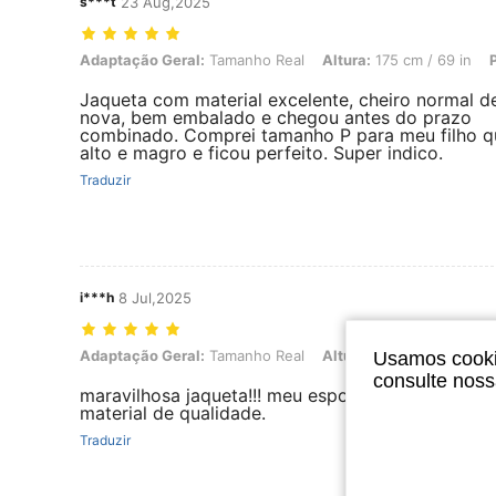
s***t
23 Aug,2025
Adaptação Geral: Tamanho Real, Altura: 175 cm / 69 in, Peso: 51 kg /
Adaptação Geral:
Tamanho Real
Altura:
175 cm / 69 in
Jaqueta com material excelente, cheiro normal d
nova, bem embalado e chegou antes do prazo
combinado. Comprei tamanho P para meu filho q
alto e magro e ficou perfeito. Super indico.
Traduzir
i***h
8 Jul,2025
Adaptação Geral: Tamanho Real, Altura: 175 cm / 69 in, Cor: Preto,
Adaptação Geral:
Tamanho Real
Altura:
175 cm / 69 in
Usamos cookie
consulte nos
maravilhosa jaqueta!!! meu esposo gostou mto.
material de qualidade.
Traduzir