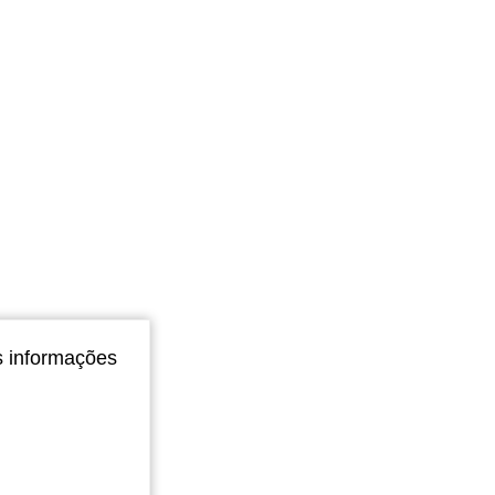
4,85
41
689
s informações