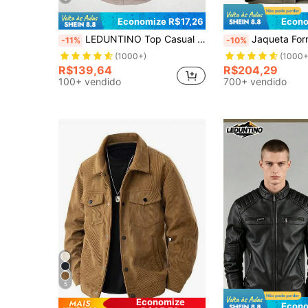
Economize R$17,26
Econo
LEDUNTINO Top Casual Masculina com Botões para Primavera/Verão, Verde Sólido, Esportes, Roupa de Trabalho, Presente para Namorado, Top Masculina de Manga Longa para Primavera/Outono, Multicolorida, Bolsos Duplos, Top com Gola Virada, Roupa de Primavera/Outono
Jaqueta Forrada Térmica, Elegante, Quente, Casual, Adequada para U
-11%
-10%
(1000+)
(1000+
R$139,64
R$204,29
100+ vendido
700+ vendido
5
Economize
Econo