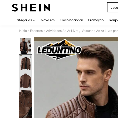
Jaqu
Use up 
Categorias
Novo em
Envio nacional
Promoção
Roupa
Início
Esportes e Atividades Ao Ar Livre
Vestuário Ao Ar Livre p
/
/