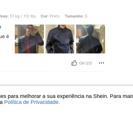
 112 lbs, Cor: Preto, Tamanho: S
Peso:
51 kg / 112 lbs
Cor:
Preto
Tamanho:
S
e
ue é
Útil (22)
 Tamanho: XL
Cor:
Preto
Tamanho:
XL
s para melhorar a sua experiência na Shein. Para mai
sa
Política de Privacidade
.