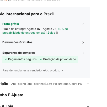
io Internacional para o
Brazil
Frete grátis
Prazo de entrega:
Agosto 15 - Agosto 23,
60% de
probabilidade de entrega em até
12
dias
Devoluções Gratuitas
Segurança de compras
Pagamentos Seguros
Proteção de privacidade
Para denunciar este vendedor e/ou produto
ição
Anti-pilling (anti-bolinhas),65% Poliuretano,Couro PU
4,85
41
689
nho E Ajuste
 A Loja
4,85
41
689