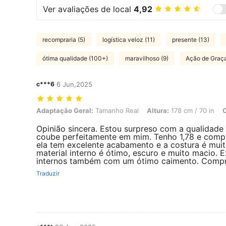
Ver avaliações de local
4,92
recompraria (5)
logística veloz (11)
presente (13)
ótima qualidade (100+)
maravilhoso (9)
Ação de Graça
c***6
6 Jun,2025
Adaptação Geral: Tamanho Real, Altura: 178 cm / 70 in, Cor: Café,
Adaptação Geral:
Tamanho Real
Altura:
178 cm / 70 in
C
Opinião sincera. Estou surpreso com a qualidade 
coube perfeitamente em mim. Tenho 1,78 e comp
ela tem excelente acabamento e a costura é muit
material interno é ótimo, escuro e muito macio. 
internos também com um ótimo caimento. Comp
Traduzir