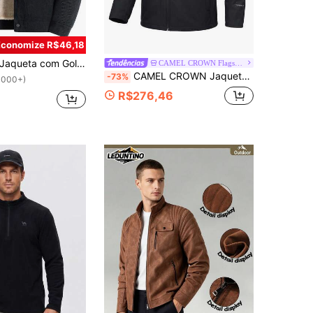
Economize R$46,18
aqueta com Gola de Sherpa Masculina, Casaco Acolchoado de Veludo Cotelê, Roupa de Trabalho Reforçada, Esportiva Preta para Outono/Inverno
CAMEL CROWN Flagship Store
CAMEL CROWN Jaqueta Softshell Masculina para Atividades ao Ar Livre, Estilosa, Confortável, Repelente à Água, Resistente à Abrasão e Leve para Caminhada e Montanhismo
-73%
1000+)
R$276,46