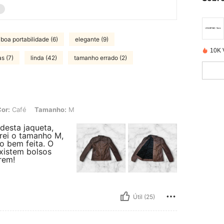
boa portabilidade (6)
elegante (9)
10K 
s (7)
linda (42)
tamanho errado (2)
 Tamanho: M
or:
Café
Tamanho:
M
desta jaqueta,
rei o tamanho M,
o bem feita. O
Existem bolsos
rem!
Útil (25)