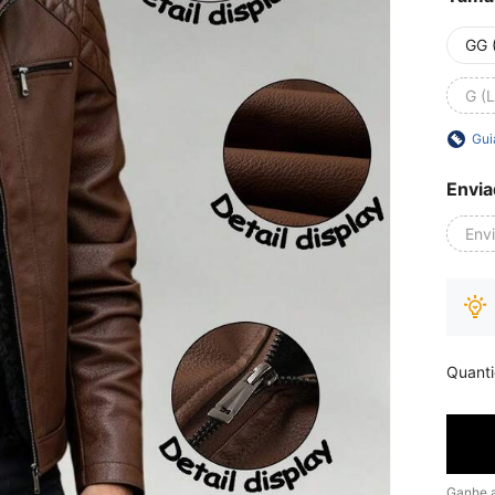
GG 
G (L
Gui
Envia
Env
Quant
Ganhe 