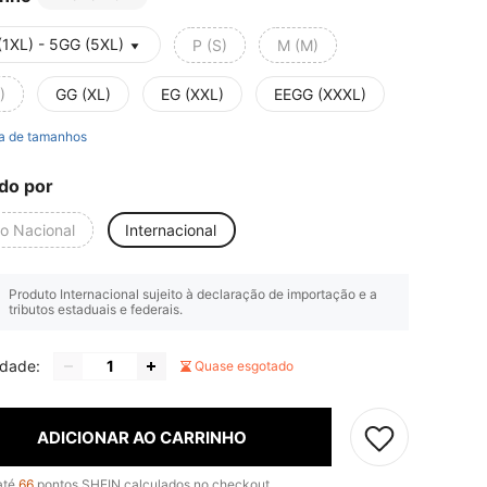
(1XL) - 5GG (5XL)
P (S)
M (M)
)
GG (XL)
EG (XXL)
EEGG (XXXL)
a de tamanhos
do por
io Nacional
Internacional
Produto Internacional sujeito à declaração de importação e a
tributos estaduais e federais.
idade:
Quase esgotado
ADICIONAR AO CARRINHO
até
66
pontos SHEIN calculados no checkout.