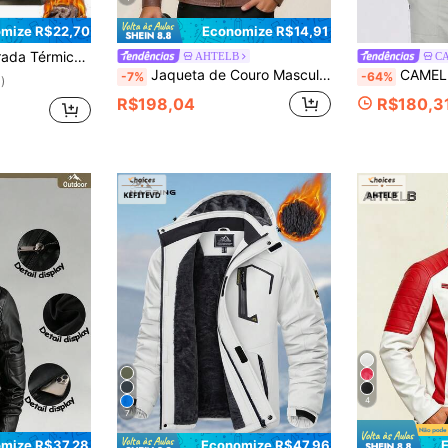
mize R$22,70
Economize R$14,91
so Diário e Esportes ao Ar Livre de Homens no Outono/Inverno
AHTELB
Jaqueta de Couro Masculina AHTELB com Gola Alta, Roupa de Trabalho, Esportes ao Ar Livre, Cor Sólida, Jaqueta de Couro para Motocicleta, Casaco de Couro Elegante e Bonito, Jaqueta de Couro Casual da Moda, Estilo de Corrida, Traje de Marca para Andar de Motocicleta, Perfeito para Festas e Atividades de Pilotagem, Jaqueta Masculina, Jaqueta Esportiva de Couro PU, Presentes para Amigos, Maridos, Namorados
CAMEL CROWN Jaqueta de Fleece Masculina par
-7%
-64%
)
R$198,04
R$180,3
4
7
mize R$37,28
Economize R$47,96