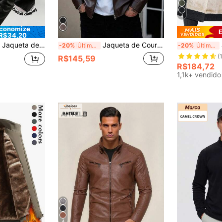
4
conomize
R$34,20
Esportiva, Sólida, Bomber, Primavera Outono, Gola Alta, Jaqueta de Couro Corta-Vento
Jaqueta de Couro Sintético Masculina para Uso Externo, Estilo Motocicleta, Vintage, Para Motociclismo, Atividades ao Ar Livre e Esportes
J
-20%
Últimos 3 dias
-20%
Últimos 3 dias
(
R$145,59
R$184,72
1,1k+ vendido
4