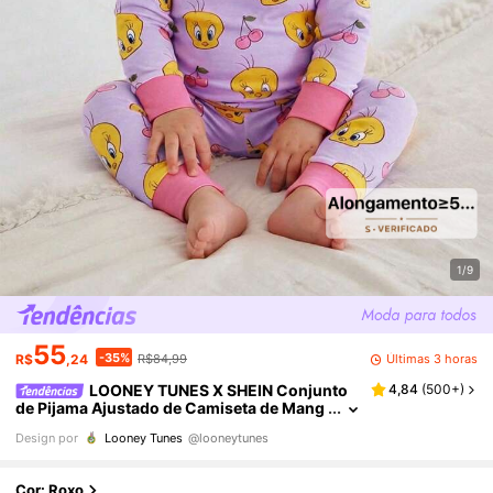
1/9
55
-35%
Últimas 3 horas
R$
,24
R$84,99
LOONEY TUNES X SHEIN Conjunto
4,84
(
500+
)
de Pijama Ajustado de Camiseta de Mang
a Longa e Calça com Estampa Fofa de Piu
Design por
Looney Tunes
@looneytunes
-Piu e Cereja para Menina Bebê
Cor: Roxo