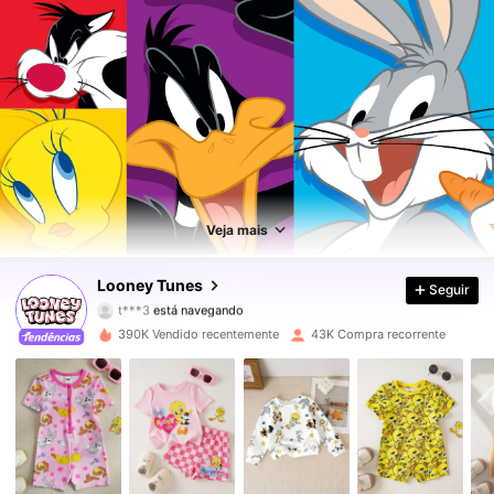
61K Seguidores
4,80
61K Seguidores
4,80
Veja mais
61K Seguidores
4,80
Looney Tunes
Seguir
t***3
está navegando
61K Seguidores
4,80
390K Vendido recentemente
43K Compra recorrente
61K Seguidores
4,80
61K Seguidores
4,80
61K Seguidores
4,80