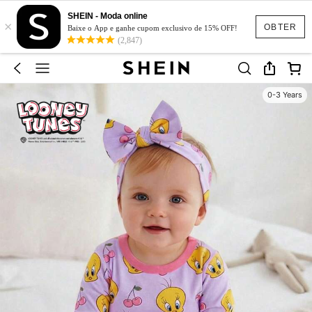
SHEIN - Moda online
×
OBTER
Baixe o App e ganhe cupom exclusivo de 15% OFF!
(2,847)
0-3 Years