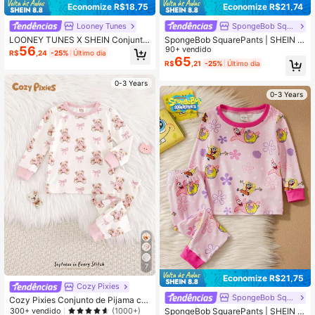
Economize R$18,75
Economize R$21,74
Looney Tunes
SpongeBob SquarePants
LOONEY TUNES X SHEIN Conjunto
SpongeBob SquarePants | SHEIN 2
56
de Camiseta de Manga Curta de Go
Peças Conjunto de Pijama Casual
90+ vendido
R$
,24
-25%
Último dia
la Redonda e Legging para Menina
Confortável e Elástico com Top de
65
R$
,21
-25%
Último dia
Bebê
Manga Longa de Gola Redonda e C
alça, Padrão Listrado e Estampa de
0-3 Years
Desenho Animado para Meninas Be
0-3 Years
bê
7
Economize R$21,75
Cozy Pixies
SpongeBob SquarePants
Cozy Pixies Conjunto de Pijama co
m 2 Peças, Top de Manga Longa G
SpongeBob SquarePants | SHEIN C
300+ vendido
(1000+)