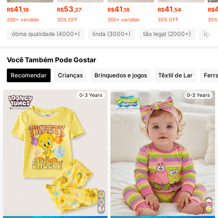
41
53
41
41
R$
,18
R$
,27
R$
,18
R$
,54
R$
61K Seguidores
4,80
200+ vendido
35% OFF
300+ vendido
35% OFF
35%
ótima qualidade (4000+)
linda (3000+)
tão legal (2000+)
igual
61K Seguidores
4,80
Você Também Pode Gostar
61K Seguidores
4,80
Recomendar
Crianças
Brinquedos e jogos
Têxtil de Lar
Ferr
61K Seguidores
4,80
0-3 Years
0-3 Years