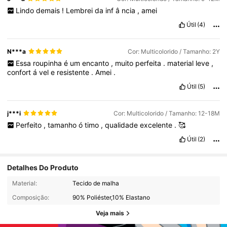
Lindo
demais
!
Lembrei
da
inf
â
ncia
,
amei
Útil
(4)
N***a
Cor: Multicolorido / Tamanho: 2Y
Essa
roupinha
é
um
encanto
,
muito
perfeita
.
material
leve
,
confort
á
vel
e
resistente
.
Amei
.
Útil
(5)
j***i
Cor: Multicolorido / Tamanho: 12-18M
Perfeito
,
tamanho
ó
timo
,
qualidade
excelente
.
🥰
Útil
(2)
Detalhes Do Produto
Material:
Tecido de malha
Composição:
90% Poliéster,10% Elastano
Veja mais