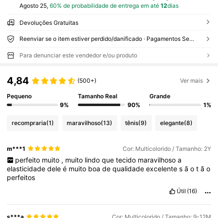
Agosto 25,
60% de probabilidade de entrega em até
12
dias
Devoluções Gratuitas
Reenviar se o item estiver perdido/danificado · Pagamentos Seguros · Proteção de privacidade
Para denunciar este vendedor e/ou produto
4,84
(500+)
Ver mais
Pequeno
Tamanho Real
Grande
9%
90%
1%
recompraria
(1)
maravilhoso
(13)
tênis
(9)
elegante
(8)
m***1
Cor: Multicolorido / Tamanho: 2Y
perfeito
muito
,
muito
lindo
que
tecido
maravilhoso
a
elasticidade
dele
é
muito
boa
de
qualidade
excelente
s
ã
o
t
ã
o
perfeitos
Útil
(16)
s***a
Cor: Multicolorido / Tamanho: 9-12M