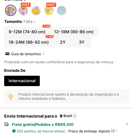
Tamanho
Falta
3 left
9-12M
(74-80 cm)
12-18M
(80-86 cm)
1 left
18-24M
(86-92 cm)
2Y
3Y
Guia de tamanhos
Projetado com um ajuste confortável para a segurança da criança.
Enviado De
Internacional
Produto Internacional sujeito à declaração de importação e a
tributos estaduais e federais.
Envio Internacional para o
Brazil
Frete grátis(Pedidos ≥ R$69,00)
200 pontos, se houver atraso
Prazo de entrega:
Agosto 17 -