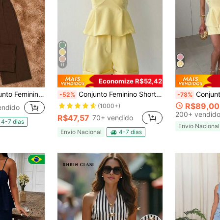
11
Economize R$52,42
egante 2 Peças – Calça Pantalona + Body Canelado
Conjunto Feminino Short +Top curto sem mangas Alfaiataria
Conjunto Feminino Blusa E Short Saia Em Al
-52%
-78%
R$89,00
(1000+)
endido
200+ vendid
R$47,57
70+ vendido
4-7 dias
Envio Nacional
Envio Nacional
4-7 dias