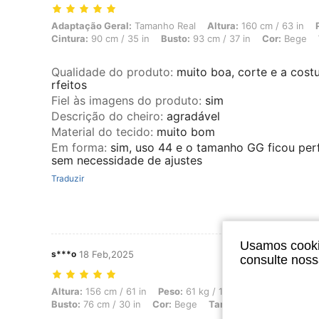
Adaptação Geral: Tamanho Real, Altura: 160 cm / 63 in, Peso: 76 kg /
Adaptação Geral:
Tamanho Real
Altura:
160 cm / 63 in
Cintura:
90 cm / 35 in
Busto:
93 cm / 37 in
Cor:
Bege
Qualidade do produto
:
muito boa, corte e a cost
rfeitos
Fiel às imagens do produto
:
sim
Descrição do cheiro
:
agradável
Material do tecido
:
muito bom
Em forma
:
sim, uso 44 e o tamanho GG ficou perf
sem necessidade de ajustes
Traduzir
Usamos cookie
s***o
18 Feb,2025
consulte nos
Altura: 156 cm / 61 in, Peso: 61 kg / 134 lbs, Quadris: 111 cm / 44 in
Altura:
156 cm / 61 in
Peso:
61 kg / 134 lbs
Quadris:
111 
Busto:
76 cm / 30 in
Cor:
Bege
Tamanho:
M