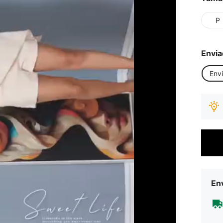
P
Envia
Env
Env