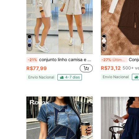
20
9
conjunto linho camisa e short Mile
Conjunto Feminino El
-21%
-27%
Últimos 3 dias
R$73,12
R$77,99
500+ v
Envio Nacional
Envio Nacional
4-7 dias