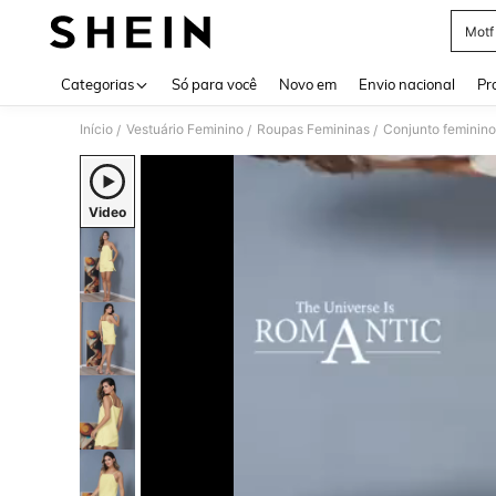
Motf
Use up 
Categorias
Só para você
Novo em
Envio nacional
Pr
Início
Vestuário Feminino
Roupas Femininas
Conjunto feminino
/
/
/
Video