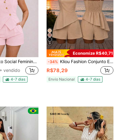
8
Economize R$40,71
Feminino Elegante com Short e Colete
Kliou Fashion Conjunto Elegante composto por uma blusa regata ajustável com elástico nas costas e short com bolsos
-34%
R$78,29
+ vendido
4-7 dias
Envio Nacional
4-7 dias