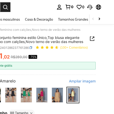
0
0
ar. Press Enter to select.
s masculinas
Casa & Decoração
Tamanhos Grandes
Joias e acessó
e feminino com calções,Novo terno de verão das mulheres
njunto feminina estilo Único,Top blusa elegante
no com calções,Novo terno de verão das mulheres
z2401286237761286
(100+ Comentários)
1
,02
R$289,00
-75%
ICE AND AVAILABILITY
ete grátis
Amarelo
Ampliar imagem
nho
BR Tamanho