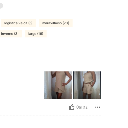
logística veloz (6)
maravilhoso (20)
 Inverno (3)
largo (19)
M
Útil (12)