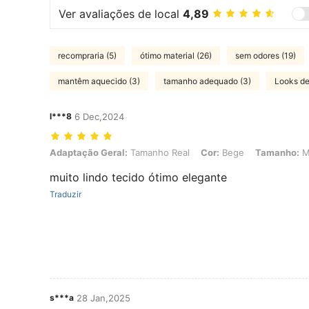
Ver avaliações de local
4,89
recompraria (5)
ótimo material (26)
sem odores (19)
mantêm aquecido (3)
tamanho adequado (3)
Looks de
l***8
6 Dec,2024
Adaptação Geral: Tamanho Real, Cor: Bege, Tamanho: M
Adaptação Geral:
Tamanho Real
Cor:
Bege
Tamanho:
muito lindo tecido ótimo elegante
Traduzir
s***a
28 Jan,2025