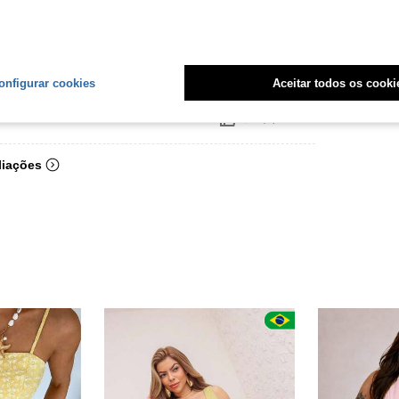
ar pq ficou enorme
onfigurar cookies
Aceitar todos os cooki
Útil (3)
liações