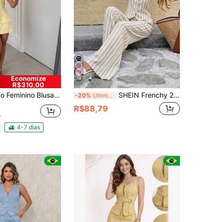
Economize
16
R$310,00
faiataria Marrant Moda Feminina Elegante Chique Simples Casual elegante Zíper Botão Bolso Férias
SHEIN Frenchy 2 conjuntos de 2 peças casuais minimalistas de férias boêmias elegantes românticas vintage com estampa listrada cáqui, terno formal feminino, roupa de trabalho feminino, festival de música, roupa de praia, roupa de férias, roupa de verão feminino
-20%
Últimos 3 dias
R$88,79
o
4-7 dias