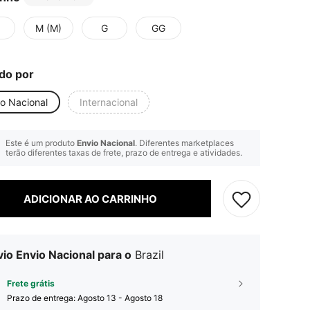
M (M)
G
GG
do por
io Nacional
Internacional
Este é um produto
Envio Nacional
. Diferentes marketplaces
terão diferentes taxas de frete, prazo de entrega e atividades.
ADICIONAR AO CARRINHO
io Envio Nacional para o
Brazil
Frete grátis
Prazo de entrega:
Agosto 13 - Agosto 18