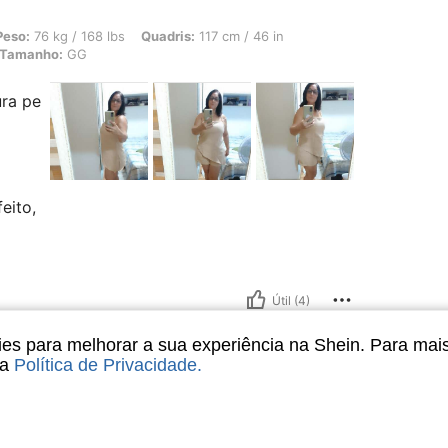
 168 lbs, Quadris: 117 cm / 46 in, Cintura: 90 cm / 35 in, Busto: 93 cm / 37 in, 
Peso:
76 kg / 168 lbs
Quadris:
117 cm / 46 in
Tamanho:
GG
ura pe
eito,
Útil (4)
s para melhorar a sua experiência na Shein. Para mai
sa
Política de Privacidade
.
, Cintura: 79 cm / 31 in, Busto: 76 cm / 30 in, Cor: Bege, Tamanho: M
cm / 44 in
Cintura:
79 cm / 31 in