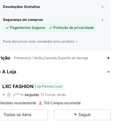
Devoluções Gratuitas
Segurança de compras
Pagamentos Seguros
Proteção de privacidade
Para denunciar este vendedor e/ou produto
4,88
163
6.2K
ição
Primavera / Verão,Carcela,Suporte de barriga
4,88
163
6.2K
 A Loja
4,88
163
6.2K
LXC FASHION
Loja Parceira Local
c***a
seguido
17 horas atrás
4,88
163
6.2K
Classificação
Itens
Seguidores
 Vendido recentemente
703 Compra recorrente
4,88
163
6.2K
Todos os itens
Seguir
4,88
163
6.2K