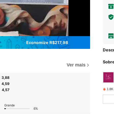
Economize R$217,98
Descr
Sobre
Ver mais
3,88
4,59
1.8K
4,57
Grande
6%