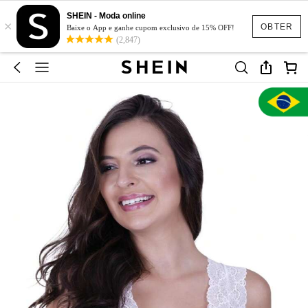
SHEIN - Moda online
×
OBTER
Baixe o App e ganhe cupom exclusivo de 15% OFF!
(2,847)