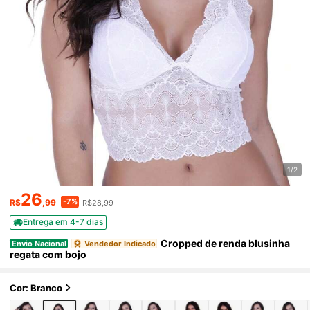
1/2
26
-7%
R$
,99
R$28,99
Entrega em 4-7 dias
Cropped de renda blusinha
Envio Nacional
Vendedor Indicado
regata com bojo
Cor: Branco