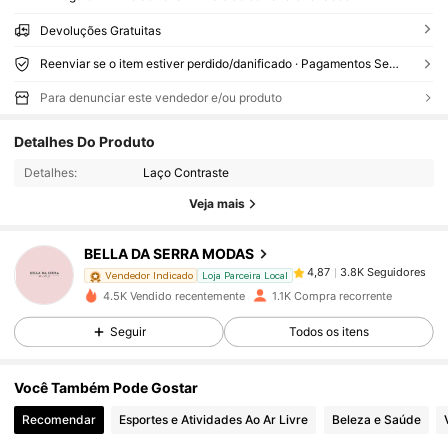
Devoluções Gratuitas
Reenviar se o item estiver perdido/danificado · Pagamentos Seguros · Proteção de privacidade
Para denunciar este vendedor e/ou produto
3.8K Seguidores
4,87
Detalhes Do Produto
Detalhes:
Laço Contraste
3.8K Seguidores
4,87
Veja mais
BELLA DA SERRA MODAS
3.8K Seguidores
4,87
l***a
pago
1 dia atrás
Vendedor Indicado
Loja Parceira Local
4.5K Vendido recentemente
1.1K Compra recorrente
3.8K Seguidores
4,87
Seguir
Todos os itens
Você Também Pode Gostar
3.8K Seguidores
4,87
Recomendar
Esportes e Atividades Ao Ar Livre
Beleza e Saúde