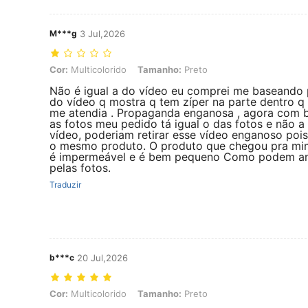
M***g
3 Jul,2026
Cor: Multicolorido, Tamanho: Preto
Cor:
Multicolorido
Tamanho:
Preto
Não é igual a do vídeo eu comprei me baseando 
do vídeo q mostra q tem zíper na parte dentro q 
me atendia . Propaganda enganosa , agora com 
as fotos meu pedido tá igual o das fotos e não a
vídeo, poderiam retirar esse vídeo enganoso pois
o mesmo produto. O produto que chegou pra mi
é impermeável e é bem pequeno Como podem a
pelas fotos.
Traduzir
b***c
20 Jul,2026
Cor: Multicolorido, Tamanho: Preto
Cor:
Multicolorido
Tamanho:
Preto