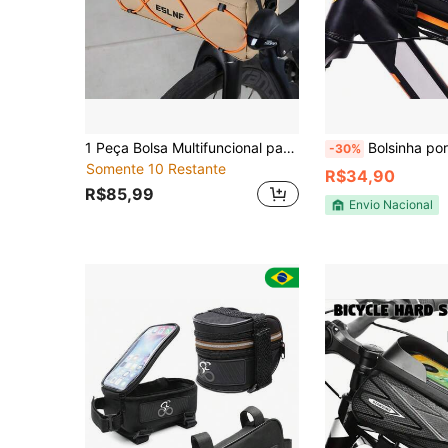
1 Peça Bolsa Multifuncional para Guidão de Bicicleta, Bolsa Térmica Impermeável para Guidão Frontal de Ciclismo Ao Ar Livre, Bolsa de Armazenamento Frontal Portátil para Equipamentos de Motocicleta
Bolsinha porta celular para bicicleta com 3 
-30%
Somente 10 Restante
R$34,90
R$85,99
Envio Nacional