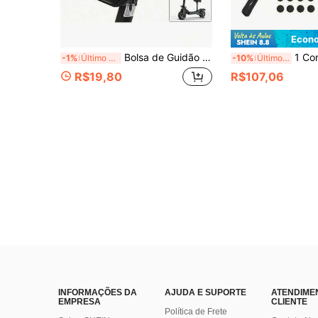
Econo
Bolsa de Guidão de Bicicleta Impermeável com Casco Rígido 4L/3L, Bolsa de Suspensão de Quadro Frontal de Instalação Rápida Adequada para Bicicleta Dobrável, Patinete, Bicicleta de Equilíbrio
1 Conjunto Kit de Reparo Multiuso para Bicicleta, Conjunto de Ferr
-1%
Último dia
-10%
Últimos 3 dias
R$19,80
R$107,06
INFORMAÇÕES DA
AJUDA E SUPORTE
ATENDIME
EMPRESA
CLIENTE
Política de Frete