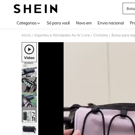
Bols
Use up 
Categorias
Só para você
Novo em
Envio nacional
Pr
Início
Esportes e Atividades Ao Ar Livre
Ciclismo
Bolsa para eq
/
/
/
Video