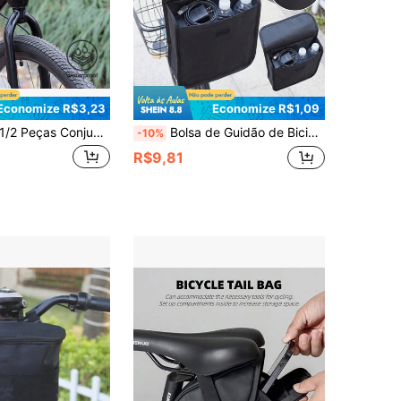
Economize R$3,23
Economize R$1,09
 Peças Conjunto de Bolsa Ajustável e À Prova d'Água para Guidão de Bicicleta + Tira de Fixação, Bolsa Cilíndrica Pendurada na Frente da Bicicleta, Evita Escorregamento da Bolsa ou Perda de Itens, Adequado para Mountain Bike, Ciclismo de Estrada, Transporte, Atividades ao Ar Livre e Uso Diário
Bolsa de Guidão de Bicicleta Prática com Fecho de Fivela Ajustável, Bolsa de Armazenamento 3D de Grande Capacidade em Lona Durável, Adequada para Entusiastas de Ciclismo, Bolsa Minimalista para Pendurar em Motocicleta, Equipamento para Camping ao Ar Livre e Ciclismo de Estrada
-10%
R$9,81