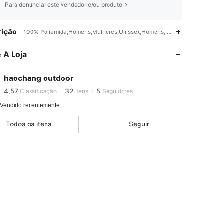
Para denunciar este vendedor e/ou produto
ição
100% Poliamida,Homens,Mulheres,Unissex,Homens, Mulheres, Unissex
 A Loja
4,57
32
5
haochang outdoor
4,57
32
5
Classificação
Itens
Seguidores
 Vendido recentemente
Todos os itens
Seguir