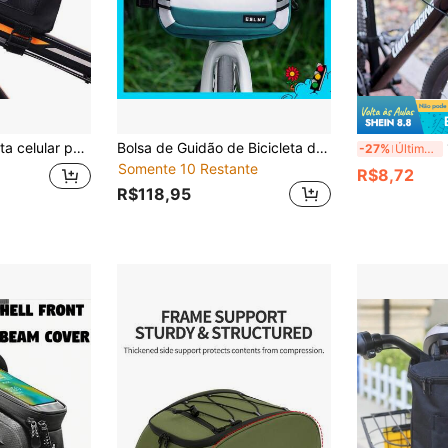
pontos de fixação e tela sensível ao toque
Bolsa de Guidão de Bicicleta de Grande Capacidade para Viagens ao Ar Livre
1/2
-27%
Últimos 2 dias
Somente 10 Restante
R$8,72
R$118,95