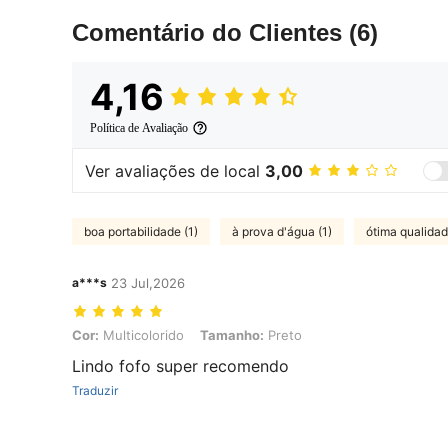
Comentário do Clientes
(6)
4,16
Política de Avaliação
Ver avaliações de local
3,00
boa portabilidade (1)
à prova d'água (1)
ótima qualidad
a***s
23 Jul,2026
Cor: Multicolorido, Tamanho: Preto
Cor:
Multicolorido
Tamanho:
Preto
Lindo fofo super recomendo
Traduzir