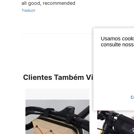
all good, recommended
Traduzir
Usamos cookie
Ver Mais Ava
consulte nos
Clientes Também Visitaram
C