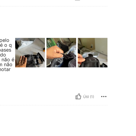
pelo
é o q
bases
 do
 não é
m não
notar
Útil (1)