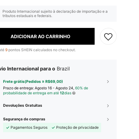
Produto Internacional sujeito à declaração de importação e a
tributos estaduais e federais.
ADICIONAR AO CARRINHO
até
9
pontos SHEIN calculados no checkout.
io Internacional para o
Brazil
Frete grátis(Pedidos ≥ R$69,00)
Prazo de entrega:
Agosto 16 - Agosto 24,
60% de
probabilidade de entrega em até
12
dias
Devoluções Gratuitas
Segurança de compras
Pagamentos Seguros
Proteção de privacidade