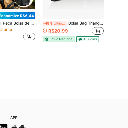
Economize R$6,44
Bolsa de Guidão de Bicicleta, 2,5L À Prova d'Água com Zíper, Alça de Ombro com Fixação de Ponto Duplo, Leve, Instalação Sem Ferramentas, Bolsa de Ciclismo de Alta Qualidade e Resistente, Fechamento com Zíper, Alça de Ombro Ajustável, Adequada para Bicicleta de Montanha, Estrada, Deslocamento, Off-Road, Armazenamento Essencial de Guidão de Bicicleta Espaçoso, Organizador Essencial de Armazenamento de Deslocamento e Ciclismo ao Ar Livre, Estrutura Durável, Presente Ideal para Entusiastas de Ciclismo, Bolsa Frontal de Bicicleta, Bolsa de Guidão de Bicicleta
Bolsa Bag Triangular Bolsinha Porta Celular Acessórios Suporte Para Quadro Bicicleta
-48%
Últimos 2 dias
stante
R$20,99
Envio Nacional
4-7 dias
APP