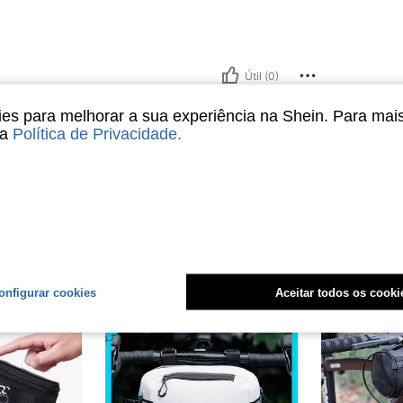
Útil (0)
s para melhorar a sua experiência na Shein. Para mai
liações
sa
Política de Privacidade
.
onfigurar cookies
Aceitar todos os cooki