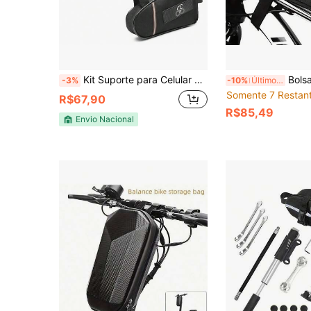
Kit Suporte para Celular Bike+bag De Quadro Triangular+bag Selim Pronta entrega
Bolsas de Bicicleta, Bolsa de Quadro de Bicicleta Leve, Suporte de 
-3%
-10%
Últimos 3 dias
Somente 7 Restan
R$67,90
R$85,49
Envio Nacional