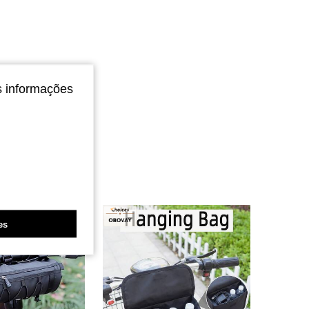
s informações
es