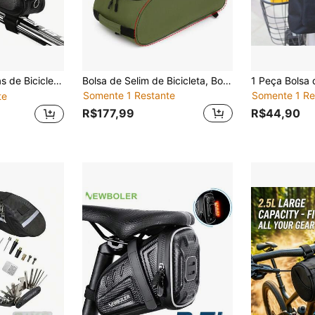
Telefone Frontal Impermeável para Bicicleta, Bolsa Superior de Bicicleta Durável, Acessórios de Bicicleta para Bicicleta de Montanha, Bicicleta de Estrada
Bolsa de Selim de Bicicleta, Bolsa de Equipamentos de Ciclismo, Acessórios de Ciclismo, Bolsa para Garrafa de Água de Ciclismo, Bolsa de Cintura de Ciclismo, Feita de Tecido Oxford, Bolsa de Ciclismo
Somente 1 Restante
Somente 1 Re
te
R$177,99
R$44,90