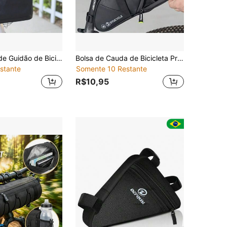
1 Peça Bolsa de Guidão de Bicicleta Elétrica Preta, Bolso com Zíper Frontal, Bolsa de Armazenamento 3D de Grande Capacidade, Bolsa Suspensa para Motocicleta
Bolsa de Cauda de Bicicleta Premium com Cinta Estabilizadora Anti-Oscilação, Selim de Bicicleta à Prova d'Água, Armazenamento de Selim Compacto para Ciclista Profissional, Adequado para Deslocamento Diário na Cidade e Turismo de Longa Distância, Bolsa Cunha para Ciclismo Esportivo, Bolsa de Bicicleta e Alforje.
stante
Somente 10 Restante
R$10,95