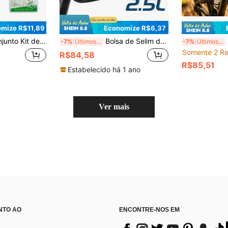
mize R$11,89
Economize R$6,37
amentas para Bicicleta, Incluindo 1 Bolsa de Selim para Bicicleta, Kit de Bomba de Bicicleta Miniatura, Kit de Ferramenta de Reparo para Bicicleta 16 em 1
Bolsa de Selim de Bicicleta à Prova d'Água NEWBOLER, Bolsa de Selim de Bicicleta de Montanha e de Estrada, Bolsa de Ferramentas de Bicicleta com Faixa Reflexiva, Acessórios de Bicicleta de Montanha
1 Peça 
-7%
Últimos 3 dias
-7%
Últimos 3 dias
Somente 2 Re
R$84,58
R$85,51
Estabelecido há 1 ano
Ver mais
NTO AO
ENCONTRE-NOS EM