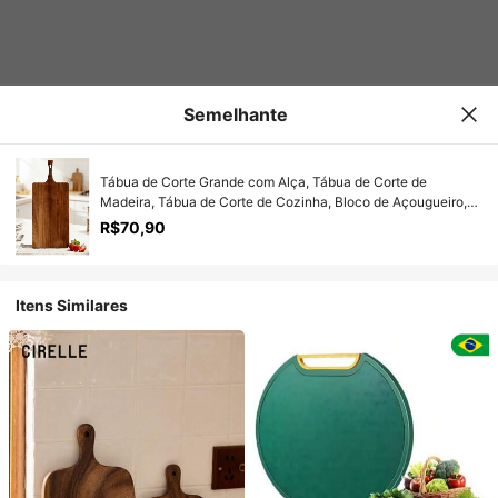
Semelhante
Tábua de Corte Grande com Alça, Tábua de Corte de
Madeira, Tábua de Corte de Cozinha, Bloco de Açougueiro,
Acessório de Cozinha, Camping, Tábua de Madeira, Tábua de
R$70,90
Café da Manhã, Tábua de Corte Multiuso de Jacarandá com
Alça - Design Dupla Face Extra Grosso - Ideal para Cortar
Carne, Queijo, Alimentos Cozidos, Pão, Vegetais, Frutas e
Apresentação de Alimentos, Também Pode Ser Usado como
Itens Similares
Bandeja e Travessa de Madeira - Resistente e Durável,
Acessório de Cozinha