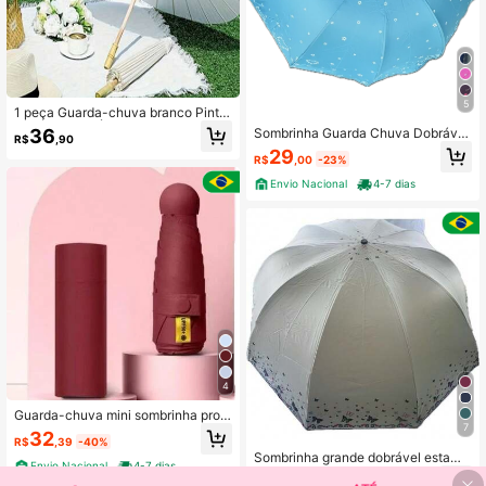
5
1 peça Guarda-chuva branco Pintá
vel em Papel Óleo Branco Para Pint
36
Sombrinha Guarda Chuva Dobrável
R$
,90
ura Manual DIY, Cor Branca para H
Adulta Masculina Feminina Portátil
29
alloween
R$
,00
-23%
Prática Tecido
Envio Nacional
4-7 dias
4
Guarda-chuva mini sombrinha prot
7
eção solar UV de cápsula com estoj
32
R$
,39
-40%
o
Sombrinha grande dobrável estamp
Envio Nacional
4-7 dias
a borboleta com blackout proteção
31
R$
,19
-20%