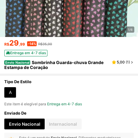
1/6
29
-14%
R$
,99
R$35,00
Entrega em 4-7 dias
Sombrinha Guarda-chuva Grande
5,00
(
1
)
Envio Nacional
Estampa de Coração
Tipo De Estilo
A
Este item é elegível para
Entrega em 4-7 dias
Enviado De
Envio Nacional
Internacional
Este é um produto
Envio Nacional
. Diferentes marketplaces