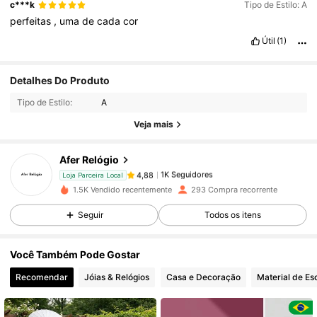
c***k
Tipo de Estilo: A
perfeitas
,
uma
de
cada
cor
Útil
(1)
1K Seguidores
4,88
Detalhes Do Produto
Tipo de Estilo:
A
1K Seguidores
4,88
Veja mais
Afer Relógio
1K Seguidores
4,88
Loja Parceira Local
c***s
pago
1 dia atrás
1.5K Vendido recentemente
293 Compra recorrente
Seguir
Todos os itens
1K Seguidores
4,88
Você Também Pode Gostar
1K Seguidores
4,88
Recomendar
Jóias & Relógios
Casa e Decoração
Material de Esc
1K Seguidores
4,88