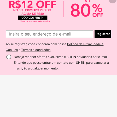
solar 3314#
Envio Nacional
4-7 dias
Registrar
Ao se registrar, você concorda com nossa
Política de Privacidade e
Cookies
e
Termos e condições
.
Economize R$0,25
Desejo receber ofertas exclusivas e SHEIN novidades por e-mail.
5 Peças Guarda-chuvas de Casam
Entendo que posso entrar em contato com SHEIN para cancelar a
5
ento Tradicionais, Acessórios Elega
32
ADICIONAR AO CARRINHO
R$
,65
-1%
14% OFF!
ntes para Fotografia de Noiva e De
inscrição a qualquer momento.
Guarda Chuva Sombrinha Grande R
corações de Festa, Disponíveis em
eforçado Estampa De Coração Man
Estabelecido há 1 ano
Diâmetro de 30cm/40cm/60cm, Se
ual
m Necessidade de Energia
24
R$
,99
-50%
Envio Nacional
4-7 dias