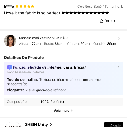
h***o
Cor: Rosa Bebê / Tamanho: L
i
love
it
the
fabric
is
so
perfect
❤❤❤❤❤❤❤❤❤❤❤❤
Útil
(0)
Modelo está vestindo:
BR P (S)
Altura:
172cm
Busto:
86cm
Cintura:
60cm
Quadris:
89cm
Detalhes Do Produto
Funcionalidade de inteligência artificial
Texto baseado em detalhes
Tecido de malha:
Textura de tricô macia com um charme
descontraído.
elegante:
Visual gracioso e refinado.
545K Seguidores
4,89
Composição:
100% Poliéster
545K Seguidores
4,89
Veja mais
SHEIN Unity
Seguir
545K Seguidores
4,89