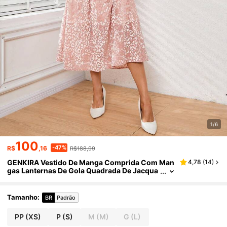
1/6
100
-47%
R$
,16
R$188,99
GENKIRA Vestido De Manga Comprida Com Man
4,78
(
14
)
gas Lanternas De Gola Quadrada De Jacqua
rd Com Estampa De Leopardo
Tamanho
:
BR
Padrão
PP
(XS)
P
(S)
M
(M)
G
(L)