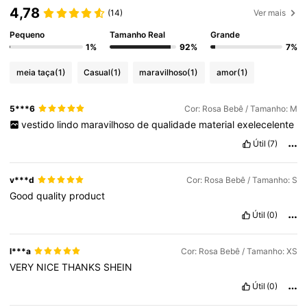
4,78
(14)
Ver mais
Pequeno
Tamanho Real
Grande
1%
92%
7%
meia taça
(1)
Casual
(1)
maravilhoso
(1)
amor
(1)
5***6
Cor: Rosa Bebê / Tamanho: M
vestido
lindo
maravilhoso
de
qualidade
material
exelecelente
Útil
(7)
v***d
Cor: Rosa Bebê / Tamanho: S
Good
quality
product
Útil
(0)
l***a
Cor: Rosa Bebê / Tamanho: XS
VERY
NICE
THANKS
SHEIN
Útil
(0)