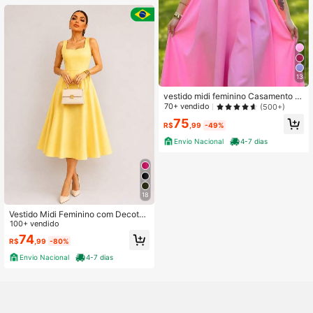
13
vestido midi feminino Casamento F
esta de aniversário Festa do chá de
70+ vendido
(500+)
bebê congresso verano
75
R$
,99
-49%
Envio Nacional
4-7 dias
18
Vestido Midi Feminino com Decote
Quadrado e Cintura Marcada&Vesti
100+ vendido
do Midi Elegante | Modelagem Alfai
74
R$
,99
-80%
ataria | Cintura Marcada
Envio Nacional
4-7 dias