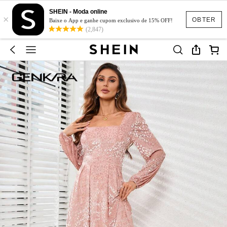
SHEIN - Moda online
×
OBTER
Baixe o App e ganhe cupom exclusivo de 15% OFF!
(2,847)