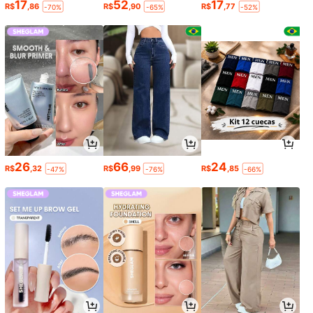
17
52
17
R$
,86
R$
,90
R$
,77
-70%
-65%
-52%
26
66
24
R$
,32
R$
,99
R$
,85
-47%
-76%
-66%