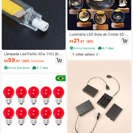
Luminária LED Bola de Cristal 3D Br
anco Quente Abajur Decorativo Luz
21
R$
,67
-52%
Ambiente para Quarto Mesa de Cab
eceira
Envio Nacional
4-7 dias
Lâmpada Led Palito 30w 110v Bran
1
other sellers
co Quente 118mm
59
R$
,07
-34%
Estimado
Envio Nacional
4-7 dias