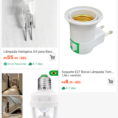
Lâmpada Halógena G4 para Baixa
Tensão
55
R$
,90
-38%
Envio Nacional
4-7 dias
Soquete E27 Bocal Lâmpada Toma
da Chave Liga Desliga tomada
1,9k+ vendido
8
R$
,25
-45%
4-7 dias