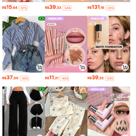
15
39
131
R$
,64
R$
,33
R$
,16
-51%
-54%
-20%
37
11
39
R$
,00
R$
,21
R$
,33
-50%
-44%
-54%