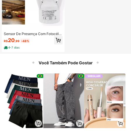
Sensor De Presença Com Fotocélul
a Para Lâmpada Soquete E27
20
R$
,99
-48%
4-7 dias
Você Também Pode Gostar