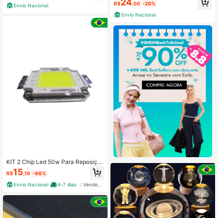
24
R$
,00
-20%
Envio Nacional
Envio Nacional
KIT 2 Chip Led 50w Para Reposiçã
o De Refletores Branco Frio 6500K
15
R$
,19
-66%
Envio Nacional
4-7 dias
Vendedor Indicado