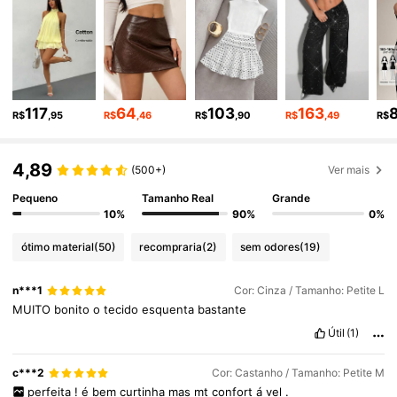
2.3M Seguidores
4,90
2.3M Seguidores
4,90
117
64
103
163
R$
,95
R$
,46
R$
,90
R$
,49
R$
2.3M Seguidores
4,90
4,89
(500+)
Ver mais
2.3M Seguidores
4,90
Pequeno
Tamanho Real
Grande
10%
90%
0%
2.3M Seguidores
4,90
ótimo material
(50)
recompraria
(2)
sem odores
(19)
n***1
Cor: Cinza / Tamanho: Petite L
2.3M Seguidores
4,90
MUITO
bonito
o
tecido
esquenta
bastante
Útil
(1)
2.3M Seguidores
4,90
c***2
Cor: Castanho / Tamanho: Petite M
perfeita
!
é
bem
curtinha
mas
mt
confort
á
vel
.