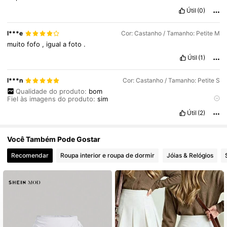
Útil
(0)
l***e
Cor: Castanho / Tamanho: Petite M
muito
fofo
,
igual
a
foto
.
Útil
(1)
l***n
Cor: Castanho / Tamanho: Petite S
Qualidade do produto:
bom
Fiel às imagens do produto:
sim
Descrição do cheiro:
sem
Útil
(2)
Material do tecido:
bom
Em forma:
bem
acabada
e
a
cor
é
igual
a
foto
,
o
shorts
embaixo
é
muito
bom
Você Também Pode Gostar
Recomendar
Roupa interior e roupa de dormir
Jóias & Relógios