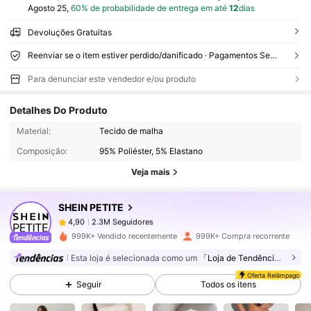
Agosto 25,
60% de probabilidade de entrega em até
12
dias
Devoluções Gratuitas
Reenviar se o item estiver perdido/danificado · Pagamentos Seguros · Proteção de privacidade
Para denunciar este vendedor e/ou produto
Detalhes Do Produto
2.3M Seguidores
4,90
Material:
Tecido de malha
Composição:
95% Poliéster, 5% Elastano
Veja mais
2.3M Seguidores
4,90
SHEIN PETITE
2.3M Seguidores
4,90
999K+ Vendido recentemente
999K+ Compra recorrente
Esta loja é selecionada como um
「Loja de Tendências」
2.3M Seguidores
4,90
Oferta Relâmpago
Seguir
Todos os itens