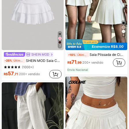
4
Economize R$8,00
7
SHEIN MOD
Saia Plissada de Cintura Alta Feminina, Saia A-Line Versátil, Saia Mini Casual de Cor Sólida Estilo Y2K Branca Primavera
-10%
Últimos 1 dias
SHEIN MOD Saia Casual de Verão com Cordão e Cintura Franzida
-25%
Últimos 1 dias
71
R$
,99
200+ vendido
(1000+)
Envio Nacional
57
R$
,71
200+ vendido