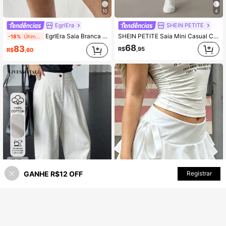
10
4
EgrlEra
SHEIN PETITE
EgrlEra Saia Branca Curta Estilo A-Line com Renda Dupla Camada, Cor Sólida Doce, Estilo Y2K
SHEIN PETITE Saia Mini Casual Cinza Feminina com Detalhe de Babado em Camadas e Fechamento com Zíper, para Mulheres Petite
-18%
Últimos 1 dias
68
83
R$
,95
R$
,60
GANHE R$12 OFF
ADICIONAR AO CARRINHO
Registrar
Economize R$1,34
Saia Casual Mini Mulheres Estilo Y2K, Cintura Baixa, Decoração de Laço, Cor Sólida, Babado Multicamadas na Barra, Versátil para Uso Diário, Encontros, Férias, Adequada para Verão Branca
-2%
Últimos 1 dias
Livesso