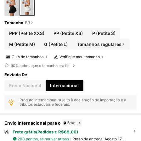
Tamanho
BR
PPP
(Petite XXS)
PP
(Petite XS)
P
(Petite S)
M
(Petite M)
G
(Petite L)
Tamanhos regulares
Guia de tamanhos
Verifique meu tamanho
90%
achou que o tamanho era fiel
Enviado De
Envio Nacional
Internacional
Produto Internacional sujeito à declaração de importação e a
tributos estaduais e federais.
Envio Internacional para o
Brazil
Frete grátis(Pedidos ≥ R$69,00)
200 pontos, se houver atraso
Prazo de entrega:
Agosto 17 -