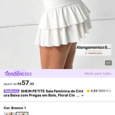
1/7
57
R$
,95
Apartir de
SHEIN PETITE Saia Feminina de Cint
4,89
(
500+
)
ura Baixa com Pregas em Bolo, Floral Cin
za Claro, para Mulheres Petite
Cor: Branco