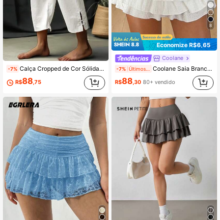
8
Economize R$6,65
Coolane
Calça Cropped de Cor Sólida, Cintura Com Cordão Solto, Estilo Simples
Coolane Saia Branca Plissada e Evasê Confortável, Estilo Boho, Chique Retrô Y2K, Ideal para Férias e Festivais
-7%
-7%
Últimos 1 dias
88
88
R$
,75
R$
,30
80+ vendido