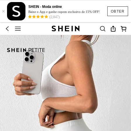
SHEIN - Moda online
×
OBTER
Baixe o App e ganhe cupom exclusivo de 15% OFF!
(2,847)