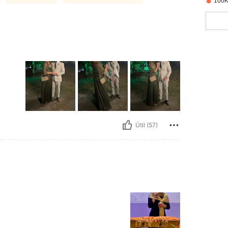
100K
Útil (57)