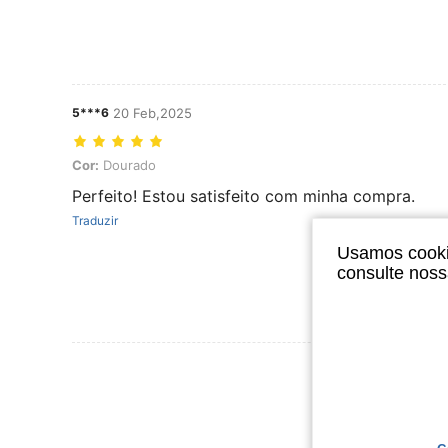
5***6
20 Feb,2025
Cor: Dourado
Cor:
Dourado
Perfeito! Estou satisfeito com minha compra.
Traduzir
Usamos cookie
consulte nos
Ver Mais Ava