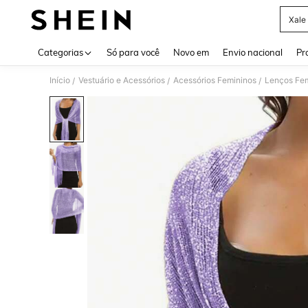
Xale 
Use up 
Categorias
Só para você
Novo em
Envio nacional
Pr
Início
Vestuário e Acessórios
Acessórios Femininos
Lenços Fem
/
/
/