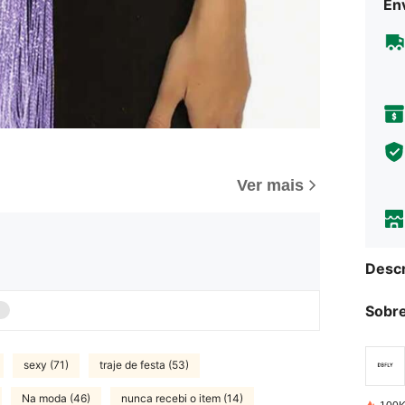
Env
Ver mais
Descr
Sobre
sexy (71)
traje de festa (53)
Na moda (46)
nunca recebi o item (14)