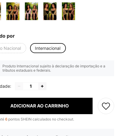
do por
io Nacional
Internacional
Produto Internacional sujeito à declaração de importação e a
tributos estaduais e federais.
idade:
ADICIONAR AO CARRINHO
até
6
pontos SHEIN calculados no checkout.