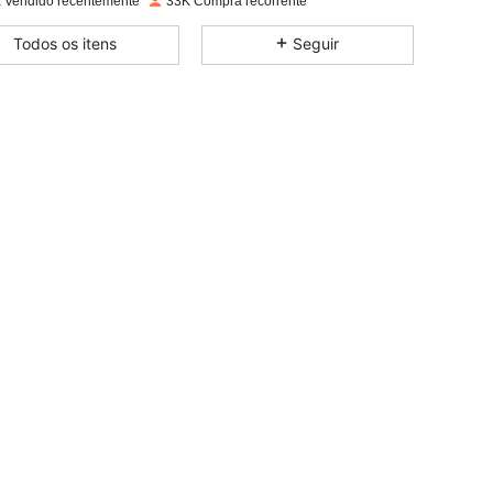
 Vendido recentemente
33K Compra recorrente
4,92
109
5.9K
Todos os itens
Seguir
4,92
109
5.9K
4,92
109
5.9K
4,92
109
5.9K
4,92
109
5.9K
4,92
109
5.9K
4,92
109
5.9K