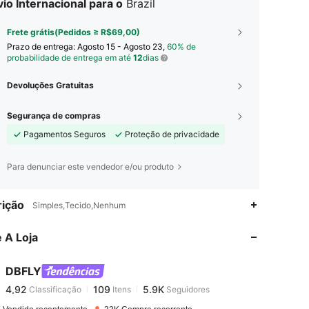
io Internacional para o
Brazil
Frete grátis(Pedidos ≥ R$69,00)
Prazo de entrega:
Agosto 15 - Agosto 23,
60% de
probabilidade de entrega em até
12
dias
Devoluções Gratuitas
Segurança de compras
Pagamentos Seguros
Proteção de privacidade
Para denunciar este vendedor e/ou produto
4,92
109
5.9K
ição
Simples,Tecido,Nenhum
 A Loja
4,92
109
5.9K
DBFLY
4,92
109
5.9K
Classificação
Itens
Seguidores
h***0
pago
1 dia atrás