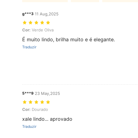
g***3
11 Aug,2025
Cor: Verde Oliva
Cor:
Verde Oliva
É muito lindo, brilha muito e é elegante.
Traduzir
5***9
23 May,2025
Cor: Dourado
Cor:
Dourado
xale lindo... aprovado
Traduzir