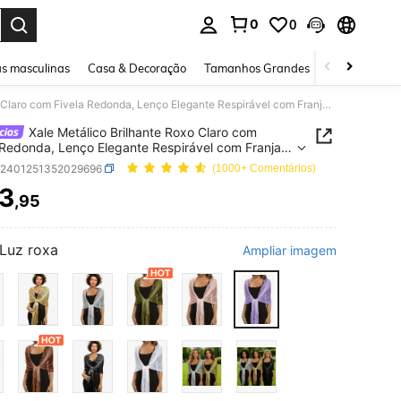
0
0
ar. Press Enter to select.
s masculinas
Casa & Decoração
Tamanhos Grandes
Joias e acessó
Xale Metálico Brilhante Roxo Claro com Fivela Redonda, Lenço Elegante Respirável com Franjas, Xale Externo para Vestido de Festa e Banquete Feminino
Xale Metálico Brilhante Roxo Claro com
 Redonda, Lenço Elegante Respirável com Franjas,
xterno para Vestido de Festa e Banquete Feminino
c2401251352029696
(1000+ Comentários)
3
,95
ICE AND AVAILABILITY
Luz roxa
Ampliar imagem