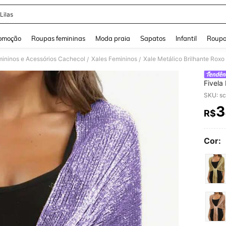
Lilas
and down arrow keys to navigate search Buscas recentes and Pesquisar e Encontr
omoção
Roupas femininas
Moda praia
Sapatos
Infantil
Roupa
ininos e Acessórios Cachecol
Xales Femininos
/
/
Fivela
Xale E
SKU: s
3
R$
PR
Cor: