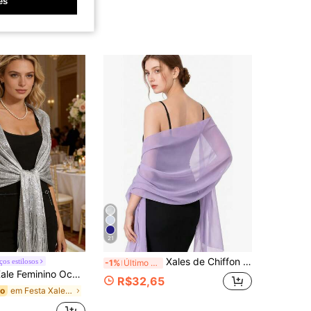
es
21
Xales de Chiffon Lenços Envoltórios para Noiva Festa de Casamento Vestido de Noite e Vestidos para Ocasiões Especiais
os estilosos
-1%
Último dia
ve, Decoração com Borlas, Adequado para Festa, Vestido de Noite, Viagem, Escritório, Casamento, Plus Size
R$32,65
em Festa Xales Femininos
do