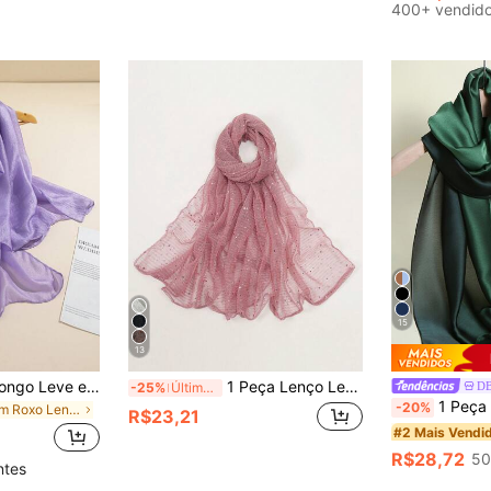
400+ vendid
15
13
1 Peça Cachecol Longo Leve e Macio de Cor Sólida para Todas as Estações Ao Ar Livre
1 Peça Lenço Leve de Cor Sólida com Lantejoulas para Mulheres, Lenço de Cabeça, Hijab do Oriente Médio, Xale Decorativo, Protetor Solar, Adequado para Uso Diário, Essencial para Viagens, Toalha de Praia
D
-25%
Últimos 3 dias
1 Peça Novo Xale/Lenço Envoltório Feminino
-20%
em Roxo Lenços Femininos
R$23,21
#2 Mais Vendi
R$28,72
50
ntes