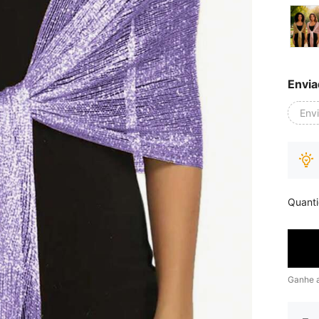
Envia
Env
Quant
Ganhe 