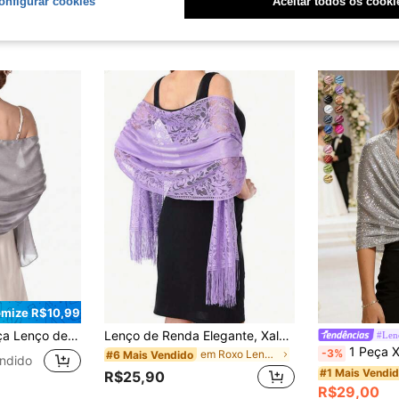
onfigurar cookies
Aceitar todos os cooki
mize R$10,99
ssica Feminino, Xale Casual de Outono com Proteção Solar, Adequado para Uso Diário, Chique & Elegante
Lenço de Renda Elegante, Xale para Vestido de Noite Feminino, Essencial para Praia, Férias e Viagens
#Lenç
1 Peça Xale Feminino Oco com Borlas 50*164cm, Macio e Le
-3%
em Roxo Lenços Femininos
#6 Mais Vendido
ndido
#1 Mais Vendi
R$25,90
R$29,00