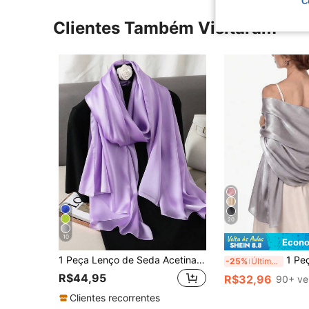
C
Clientes Também Visitaram
20
10
Econo
1 Peça Lenço de Seda Acetinada Sólida Novo para Mulheres, Adequado para Casamento, Xale, Bandana de Praia, Essencial para Viagem, Feriado
1 Peça Lenço de Cetim Liso de Cor Sólida Clá
-25%
Últimos 3 dias
R$44,95
R$32,96
90+ ve
Clientes recorrentes