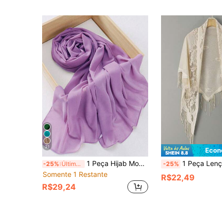
21
Econ
1 Peça Hijab Modesto de Chiffon, Moda Casual Versátil, Lenço Sólido Simples para Uso Diário para Mulheres, Praia, Férias, Acessórios, Essencial para Viagem
1 Peça Lenço de Tricô com Borlas Triangulares de Cor Sólida para Mulheres, Primavera/Verão, Xale de Tricô Liso, Xale Ch
-25%
Últimos 3 dias
-25%
Somente 1 Restante
R$22,49
R$29,24