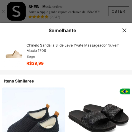
SHEIN - Moda online
×
OBTER
Baixe o App e ganhe cupom exclusivo de 15% OFF!
(2,847)
Semelhante
Chinelo Sandália Slide Leve Yvate Massageador Nuvem
Macio 1708
Bege
R$39,99
Itens Similares