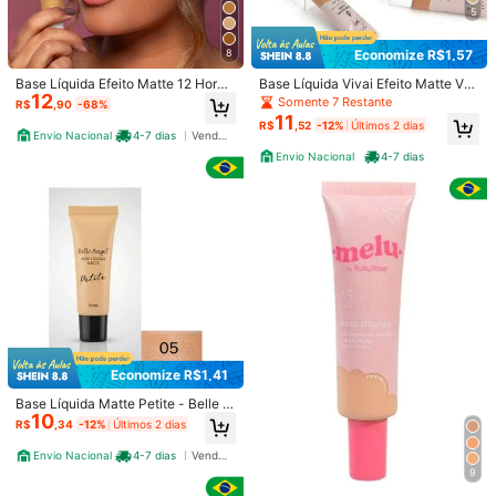
5
Economize R$1,57
8
Base Líquida Efeito Matte 12 Horas
Base Líquida Vivai Efeito Matte Vai
12
de Hidratação 30gr Oil Free - Face
Na Bolsa Média Cobertura
Somente 7 Restante
R$
,90
-68%
Beautiful
11
R$
,52
-12%
Últimos 2 dias
Envio Nacional
4-7 dias
Vendedor Indicado
Envio Nacional
4-7 dias
1/7
11
-65%
R$
,00
R$31,00
Entrega em 4-7 dias
Economize R$1,41
Base Liquida Melu Ruby Rose
4,88
(
9
)
Vendedor Indicado
Base Líquida Matte Petite - Belle A
RR872
10
ngel 15ml
R$
,34
-12%
Últimos 2 dias
Envio Nacional
4-7 dias
Vendedor Indicado
Este item é elegível para
Entrega em 4-7 dias
9
Enviado De