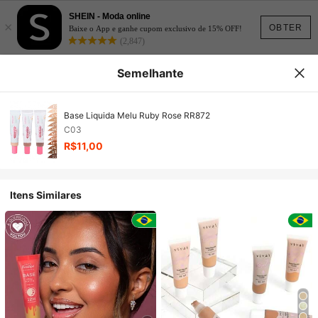
SHEIN - Moda online
×
OBTER
Baixe o App e ganhe cupom exclusivo de 15% OFF!
(2,847)
Semelhante
Base Liquida Melu Ruby Rose RR872
C03
R$11,00
Itens Similares