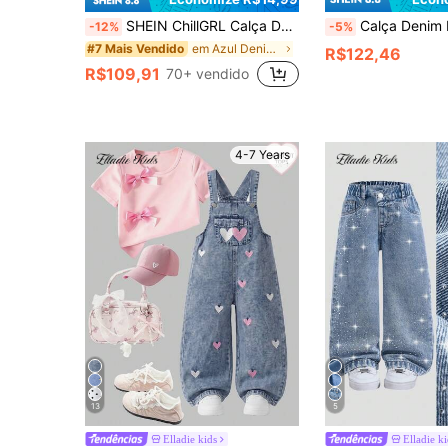
SHEIN ChillGRL Calça Denim Denim de Verão para Menina Jovem, Azul Lavagem de Neve, Doce, Design de Bordado Floral Rosa, Perna Reta Perna Larga
Calça Denim Retrô de Perna Larga com Bordado de Letra 3D e Laço para Meninas, Moda Versátil, 
-12%
-5%
em Azul Denim para meninas jovens
#7 Mais Vendido
R$122,46
R$109,91
70+ vendido
4-7 Years
13
5
Elladie kids
Elladie k