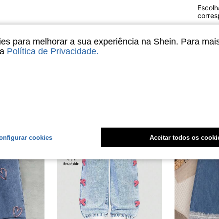
Escolh
corre
s para melhorar a sua experiência na Shein. Para mai
sa
Política de Privacidade
.
4-7 Years
4-7 Years
onfigurar cookies
Aceitar todos os cooki