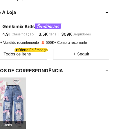
 A Loja
4,91
3.5K
309K
Genkimix Kids
4,91
3.5K
309K
Classificação
Itens
Seguidores
s***s
pago
1 dia atrás
+ Vendido recentemente
500K+ Compra recorrente
4,91
3.5K
309K
Oferta Relâmpago
Todos os itens
Seguir
4,91
3.5K
309K
LOS DE CORRESPONDÊNCIA
4,91
3.5K
309K
4,91
3.5K
309K
4,91
3.5K
309K
3 itens