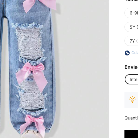
6-9
5Y 
7Y 
Gui
Envia
Inte
Quant