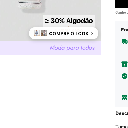
Ganhe 
Env
COMPRE O LOOK
+1
Descr
Tama