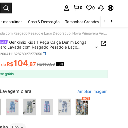
0
0
ar. Press Enter to select.
s masculinas
Casa & Decoração
Tamanhos Grandes
Joias e acessó
Genkimix Kids 1 Peça Calça Denim Longa Azul Claro Lavada com Rasgado Pesado e Laço Decorativo, Nova Primavera Verão 2026, Solta, Perna Reta, Doce e Descolada para Meninas Jovens
Genkimix Kids 1 Peça Calça Denim Longa
laro Lavada com Rasgado Pesado e Laço
tivo, Nova Primavera Verão 2026, Solta, Perna
k260411162878027277656
Doce e Descolada para Meninas Jovens
104
R$
,87
R$113,99
r de
-8%
ICE AND AVAILABILITY
ete grátis
Lavagem clara
Ampliar imagem
nho
Tipo