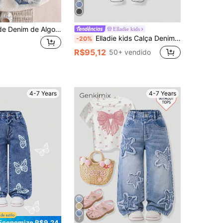
Calça Longa de Denim de Algodão Macio para Meninas, Casual, Fashion, Versátil, Confortável, Minimalista, Cintura Elástica, Bainha com Renda Floral, Bolso com Laço Duplo, Perna Reta Solta, Denim Azul Escuro Lavado, Adequado para Uso Diário, Férias, Temporada de Volta às Aulas
Elladie kids
Elladie kids Calça Denim Cargo Longa para Meninas Pequenas, Primavera/Verão 2026, Estilo Pastoral Fofo com Laço de Pérola, Algodão e Denim, Cintura Elástica, Solta e Reta, Casual, Fina, Respirável e Fluida, Primavera/Outono
-20%
R$95,12
50+ vendido
4-7 Years
4-7 Years
7
Economize R$9,24