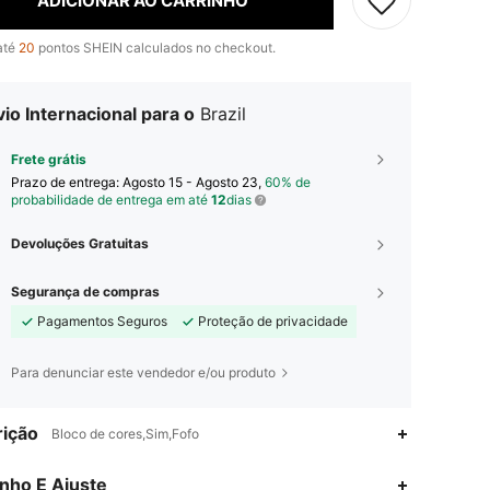
ADICIONAR AO CARRINHO
até
20
pontos SHEIN calculados no checkout.
io Internacional para o
Brazil
Frete grátis
Prazo de entrega:
Agosto 15 - Agosto 23,
60% de
probabilidade de entrega em até
12
dias
Devoluções Gratuitas
Segurança de compras
Pagamentos Seguros
Proteção de privacidade
Para denunciar este vendedor e/ou produto
ição
Bloco de cores,Sim,Fofo
4,91
3.5K
309K
nho E Ajuste