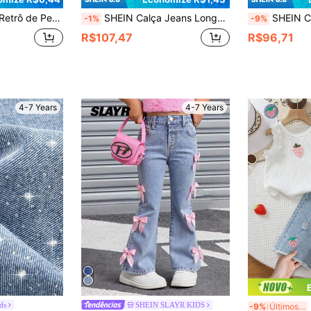
Doce e Estilo de Rua Resfriado, Adequado para Primavera, Verão, Outono e Inverno
SHEIN Calça Jeans Longa Fina para Primavera e Verão, Menina Jovem, Lavagem Azul Médio, Tecido de Algodão Puro Macio e Confortável, Modelagem Solta Versátil e Fashion, Design Desgastado Personalizado, Decoração com Aplicação de Coração Bordado, Cós Assimétrico
SHEIN ChillGRL Calça Denim Reta com Cintura Elástica, Esta
-1%
-9%
R$107,47
R$96,71
4-7 Years
4-7 Years
2 
ids
SHEIN SLAYR KIDS
-9%
Últimos 3 dias