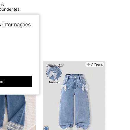
as
4,91
3.5K
309K
spondentes
4,91
3.5K
309K
s informações
4-7 Years
4-7 Years
es