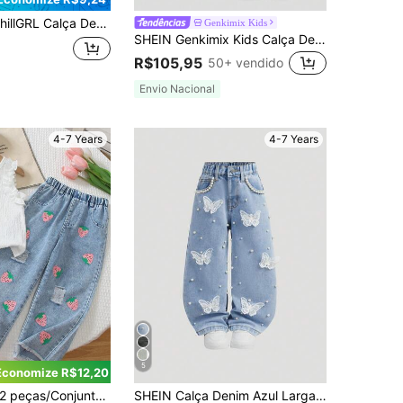
mpa de Borboleta, Lavagem Wind Washed Azul Escuro, Casual e Fofa para Meninas Jovens, Escola, Campus, Faculdade
Genkimix Kids
SHEIN Genkimix Kids Calça Denim Flare Infantil Feminina Azul Claro Desbotada, Estilo Casual Retrô Chique Y2K Recomendado para Uso Diário, com Aplique de Estrela 3D, Barra Desfiada, Cintura Elástica e Fechamento com Botão, Silhueta Flare Larga, Adequada para Todas as Estações
R$105,95
50+ vendido
Envio Nacional
4-7 Years
4-7 Years
5
Economize R$12,20
peças/Conjunto Menina Pequena Verão Fofo Patch de Morango Tecido Texturizado Branco Gola Redonda Regata Sem Mangas e Calça Jeans Azul Desgastada Perna Larga Solta Longa
SHEIN Calça Denim Azul Larga com Estampa de Borboleta e Aplicação de Pérolas Brancas para Meninas Jovens