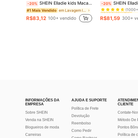
#3 Mais Vendido
SHEIN Elladie kids Macacão Denim Infantil Feminino, Novo Estilo para Todas as Estações, Design Casual Versátil, Cor Denim Azul Claro Vintage, Bordado de Coração Rosa e Branco, Ajuste Solto de Perna Reta, Tecido Denim de Algodão Fino Confortável, Uso Diário na Moda, Macacão Denim Infantil Feminino para Todas as Estações
SHEIN Elladie kids Denim para Jovens Meninas, Lavagem Média Azul, Estilo de Rua Casual de Férias, Design Y2K, Cintura Elástica Assimétrica, Bolsos Básicos, Decoração com Botão de Pressão,
-20%
-20%
(1000+
em Lavagem leve Denim para meninas jovens
#1 Mais Vendido
#3 Mais Vendido
#3 Mais Vendido
(1000+
(1000+
R$83,12
R$81,59
100+ vendido
300+ v
#3 Mais Vendido
(1000+
INFORMAÇÕES DA
AJUDA E SUPORTE
ATENDIME
EMPRESA
CLIENTE
Política de Frete
Sobre SHEIN
Contate-No
Devolução
Venda na SHEIN
Método De
Reembolso
Blogueiros de moda
Pontos Bôn
Como Pedir
Carreiras
Política de