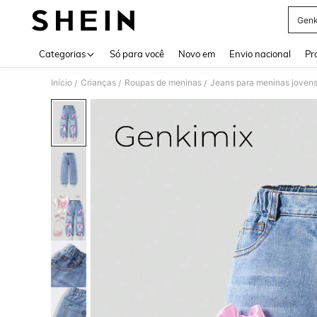
Genk
Use up 
Categorias
Só para você
Novo em
Envio nacional
Pr
Início
Crianças
Roupas de meninas
Jeans para meninas joven
/
/
/