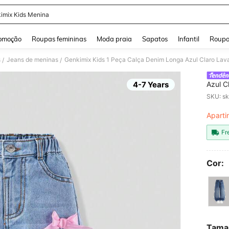
imix Kids Menina
and down arrow keys to navigate search Buscas recentes and Pesquisar e Encontr
omoção
Roupas femininas
Moda praia
Sapatos
Infantil
Roupa
s
Jeans de meninas
/
/
4-7 Years
Azul C
Decora
SKU: s
Reta, 
Aparti
PR
Fr
Cor:
Tama