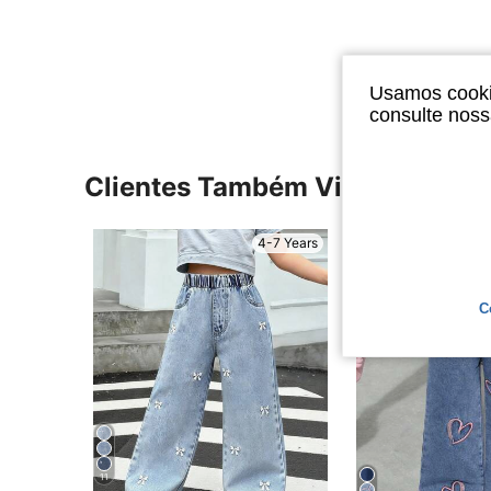
Usamos cookie
consulte nos
Clientes Também Visitaram
4-7 Years
C
11