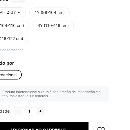
M - 2-3Y
4Y (98-104 cm)
(104-110 cm)
6Y (110-116 cm)
(116-122 cm)
a de tamanhos
do por
rnacional
Produto Internacional sujeito à declaração de importação e a
tributos estaduais e federais.
idade: