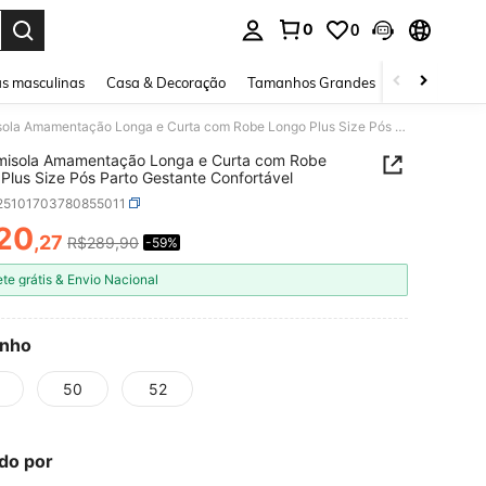
0
0
ar. Press Enter to select.
s masculinas
Casa & Decoração
Tamanhos Grandes
Joias e acessó
Kit Camisola Amamentação Longa e Curta com Robe Longo Plus Size Pós Parto Gestante Confortável
amisola Amamentação Longa e Curta com Robe
Plus Size Pós Parto Gestante Confortável
i25101703780855011
20
,27
R$289,90
-59%
ICE AND AVAILABILITY
ete grátis & Envio Nacional
nho
50
52
do por