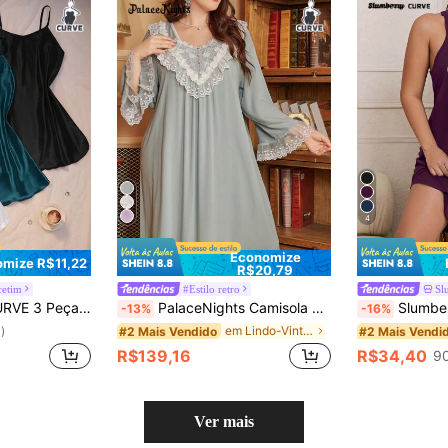
4
Economize
mize R$11,22
R$20,79
cetim
#Estilo retro
Sl
tido Combinação de Fenda Lateral Fake Seda
PalaceNights Camisola Longa de Manga Longa com Ajuste Folgado e Bordado Floral em Estilo Palaciano Retrô para Mulheres Plus Size, Vestido de Dormir Moo Moo, Detalhes Aconchegantes e Elegantes, Outono e Inverno
Slumberry CURVE Vestido
-13%
-16%
em Lindo-Vintage Vestidos de dormir plus size
#2 Mais Vendido
#2 Mais Vendi
)
R$139,16
R$34,40
9
Ver mais