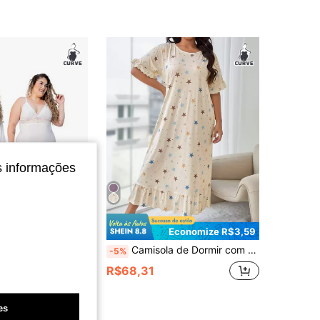
4,87
536
3.6K
4,87
536
3.6K
s informações
Economize R$3,59
ga com Robe Longo Plus Size – Elegante e Sensual
Camisola de Dormir com Babado na Barra com Estampa de Estrela, Vestido Longo, Moo Moo
-5%
R$68,31
nal
4-7 dias
es