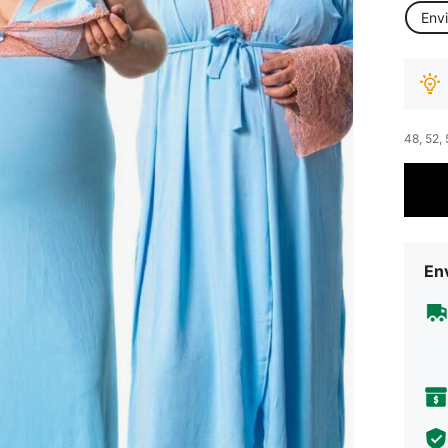
Env
48, 52,
Env