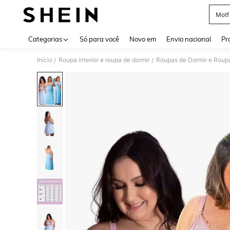
Motf
Use up 
Categorias
Só para você
Novo em
Envio nacional
Pr
Início
Roupa interior e roupa de dormir
Roupas de Dormir e Roupa
/
/