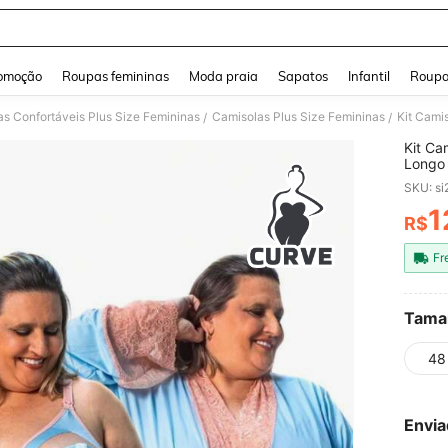
and down arrow keys to navigate search Buscas recentes and Pesquisar e Encontr
omoção
Roupas femininas
Moda praia
Sapatos
Infantil
Roupa
s Confortáveis Plus Size Femininas
Camisolas Plus Size Femininas
/
/
Kit C
Longo 
SKU: s
1
R$
PR
Fr
Tama
48
Envia