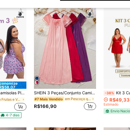
conomize
R$58,07
de Dormir Extra Grande Camisola XGG
SHEIN 3 Peças/Conjunto Camisola Plus Size em Cor Sólida
Kit 3 Camisola Sensual Plu
-38%
em Pescoço quadrado Vestidos de dormir plus size
#7 Mais Vendido
R$49,33
em Frutas e Vegetais Vestidos de dormir plus size
Estimado
R$166,90
Envio Nacio
4-7 dias