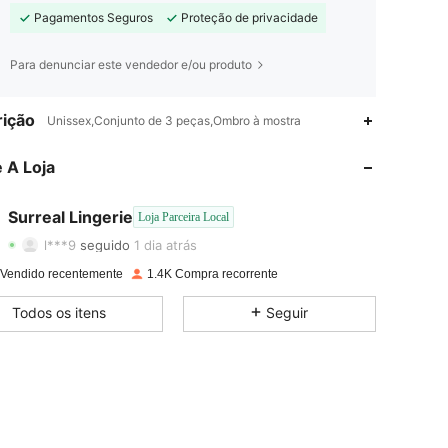
Pagamentos Seguros
Proteção de privacidade
Para denunciar este vendedor e/ou produto
ição
Unissex,Conjunto de 3 peças,Ombro à mostra
4,87
536
3.6K
 A Loja
4,87
536
3.6K
4,87
536
3.6K
Surreal Lingerie
Loja Parceira Local
l***9
seguido
1 dia atrás
4,87
536
3.6K
 Vendido recentemente
1.4K Compra recorrente
4,87
536
3.6K
Todos os itens
Seguir
4,87
536
3.6K
4,87
536
3.6K
4,87
536
3.6K