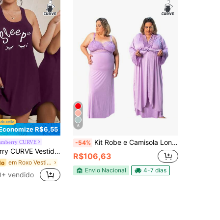
6
Economize R$6,55
Kit Robe e Camisola Longos Plus Size Amamentação com Recorte Lateral Conforto Maternidade Gestante
umberry CURVE
-54%
 Camisola com Impressão de Letras em Tamanhos Grandes
R$106,63
em Roxo Vestidos de dormir plus size
do
Envio Nacional
4-7 dias
0+ vendido