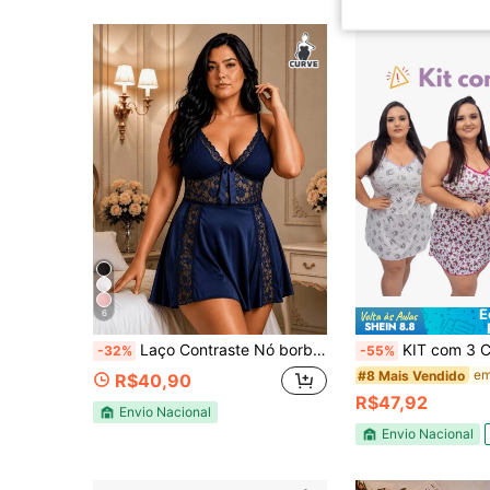
E
6
Laço Contraste Nó borboleta Sem Mangas Curto Comprimento de Joelho
KIT com 3 Camisolas Plus Size Vestido 
-32%
-55%
#8 Mais Vendido
R$40,90
R$47,92
Envio Nacional
Envio Nacional