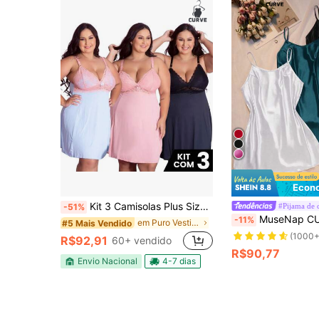
Econo
Kit 3 Camisolas Plus Size Romantic Sexy Tamanho Grande Confortável Charmosa
#Pijama de 
-51%
MuseNap CURVE 3 Peças Conjunto Plus Size Ves
-11%
em Puro Vestidos de dormir plus size
#5 Mais Vendido
(1000+
R$92,91
60+ vendido
R$90,77
Envio Nacional
4-7 dias