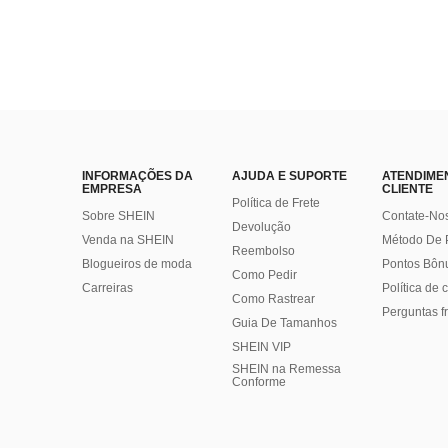
INFORMAÇÕES DA
AJUDA E SUPORTE
ATENDIME
EMPRESA
CLIENTE
Política de Frete
Sobre SHEIN
Contate-No
Devolução
Venda na SHEIN
Método De
Reembolso
Blogueiros de moda
Pontos Bôn
Como Pedir
Carreiras
Política de
Como Rastrear
Perguntas f
Guia De Tamanhos
SHEIN VIP
SHEIN na Remessa
Conforme