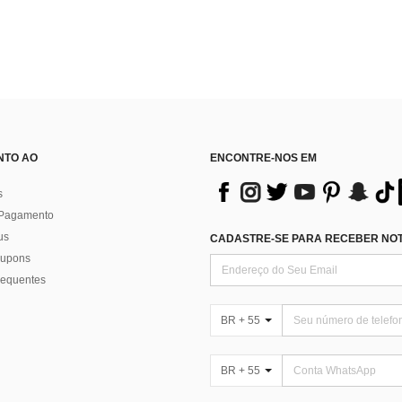
NTO AO
ENCONTRE-NOS EM
s
 Pagamento
us
CADASTRE-SE PARA RECEBER NOTÍ
 cupons
requentes
BR + 55
BR + 55