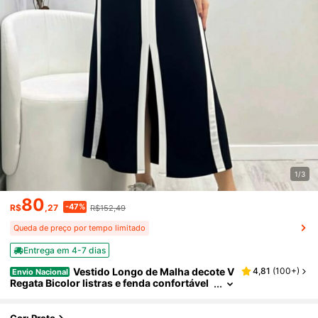
1/3
80
-47%
R$
,27
R$152,49
Queda de preço por tempo limitado
Entrega em 4-7 dias
Vestido Longo de Malha decote V
4,81
(
100+
)
Envio Nacional
Regata Bicolor listras e fenda confortável
Soltinho Elegante Dress