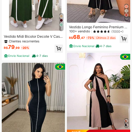
12
Vestido Longo Feminino Premium Fr
7
ente Única Listrado Longo Amarraç
100+ vendido
(1000+)
ão H-13
68
Vestido Mídi Bicolor Decote V Casu
R$
,47
-73%
Últimos 2 dias
al V Chic Com Recortes Blancos Fe
Clientes recorrentes
nda Fromtal
79
Envio Nacional
4-7 dias
R$
,99
-20%
Envio Nacional
4-7 dias