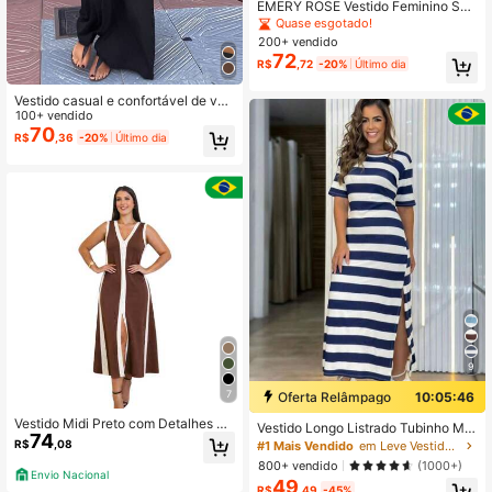
EMERY ROSE Vestido Feminino Se
m Mangas com Estampa Geométric
Quase esgotado!
a
200+ vendido
72
R$
,72
-20%
Último dia
Vestido casual e confortável de ver
ão elegante para mulheres, com de
100+ vendido
cote transpassado em V, sem mang
70
R$
,36
-20%
Último dia
as e de cor sólida preta
9
7
Oferta Relâmpago
10:05:45
Vestido Midi Preto com Detalhes Br
Vestido Longo Listrado Tubinho Ma
74
ancos e Fenda Frontal
nga Curta Com Fenda Lateral
R$
,08
#1 Mais Vendido
em Leve Vestidos Femininos
800+ vendido
(1000+)
Envio Nacional
49
R$
,49
-45%