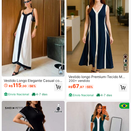
5
Vestido longo Premium-Tecido Mol
Vestido Longo Elegante Casual com
etinho -Tamanho Único veste ate 4
200+ vendido
115
Patchwork para Mulheres Primaver
4
67
R$
,00
-56%
R$
,87
-55%
a/Verão - com Alças, Design Patch
work em Blocos de Cor, Ajuste Solt
Envio Nacional
4-7 dias
Envio Nacional
4-7 dias
o para Festa