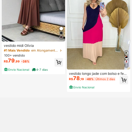
vestido midi Olívia
#1 Mais Vendido
em Alongamento médio Vestidos Femininos Jeans
100+ vendido
79
R$
,99
-38%
5
Envio Nacional
4-7 dias
vestido longo jade com bolso e fend
78
a lateral. festa mid
R$
,19
-48%
Últimos 2 dias
Envio Nacional