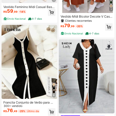
Vestido Feminino Midi Casual Basic
7
59
o Estampa Arara 100% Algodão
R$
,99
-14%
Vestido Mídi Bicolor Decote V Casu
Envio Nacional
4-7 dias
al V Chic Com Recortes Blancos Fe
Clientes recorrentes
nda Fromtal
79
R$
,99
-20%
Envio Nacional
4-7 dias
6
Franclia Conjunto de Verão para Mu
lheres, Vestido Midi Elegante de Fes
300+ vendido
ta Confortável e Ajustado, Roupa V
76
R$
,49
-25%
Último dia
ersátil e Prática para Férias de Verã