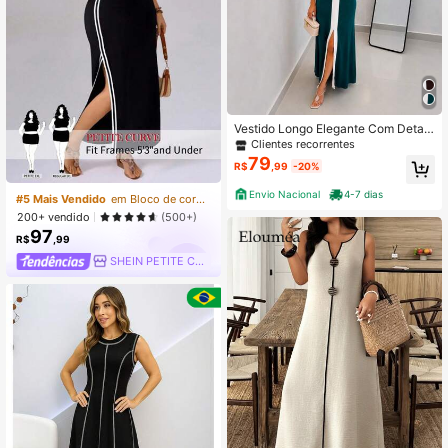
Vestido Longo Elegante Com Detalh
e Frontal Blanco Modelagem Ajusta
Clientes recorrentes
da E Fenda Frontal
79
R$
,99
-20%
Envio Nacional
4-7 dias
#5 Mais Vendido
em Bloco de cores Vestidos Tamanhos Grandes
200+ vendido
(500+)
97
R$
,99
SHEIN PETITE CURVE