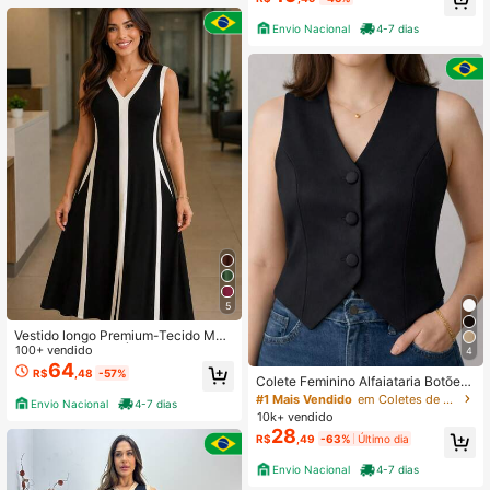
Envio Nacional
4-7 dias
5
Vestido longo Premium-Tecido Mol
etinho -Tamanho Único veste ate 4
100+ vendido
4
4
64
R$
,48
-57%
Colete Feminino Alfaiataria Botões
Encapados na frente elegante Casu
#1 Mais Vendido
em Coletes de suéter femininos
Envio Nacional
4-7 dias
al Assimétrico Escritório Férias
10k+ vendido
28
R$
,49
-63%
Último dia
Envio Nacional
4-7 dias