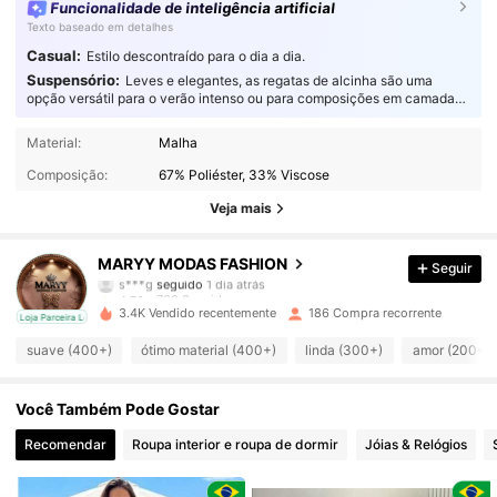
Funcionalidade de inteligência artificial
Texto baseado em detalhes
Casual:
Estilo descontraído para o dia a dia.
Suspensório:
Leves e elegantes, as regatas de alcinha são uma
opção versátil para o verão intenso ou para composições em camadas,
oferecendo um conforto fluido e respirável para quem não abre mão do
estilo.
780 Seguidores
4,70
Material:
Malha
Composição:
67% Poliéster, 33% Viscose
780 Seguidores
4,70
Veja mais
780 Seguidores
4,70
MARYY MODAS FASHION
Seguir
780 Seguidores
4,70
3.4K Vendido recentemente
186 Compra recorrente
cal
Loja Parceira Local
780 Seguidores
4,70
suave (400+)
ótimo material (400+)
linda (300+)
amor (200+)
780 Seguidores
4,70
Você Também Pode Gostar
780 Seguidores
4,70
Recomendar
Roupa interior e roupa de dormir
Jóias & Relógios
780 Seguidores
4,70