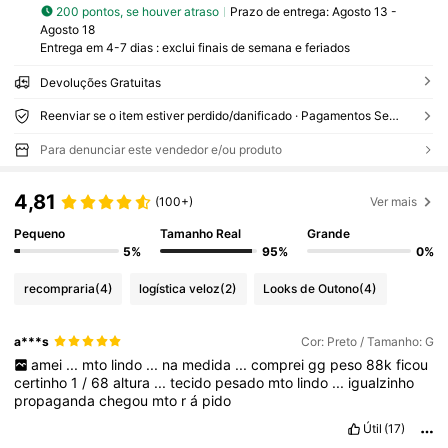
200 pontos, se houver atraso
Prazo de entrega:
Agosto 13 -
Agosto 18
Entrega em 4-7 dias : exclui finais de semana e feriados
Devoluções Gratuitas
Reenviar se o item estiver perdido/danificado · Pagamentos Seguros · Proteção de privacidade
Para denunciar este vendedor e/ou produto
4,81
(100+)
Ver mais
Pequeno
Tamanho Real
Grande
5%
95%
0%
recompraria
(4)
logística veloz
(2)
Looks de Outono
(4)
a***s
Cor: Preto / Tamanho: G
amei
...
mto
lindo
...
na
medida
...
comprei
gg
peso
88k
ficou
certinho
1
/
68
altura
...
tecido
pesado
mto
lindo
...
igualzinho
propaganda
chegou
mto
r
á
pido
Útil
(17)