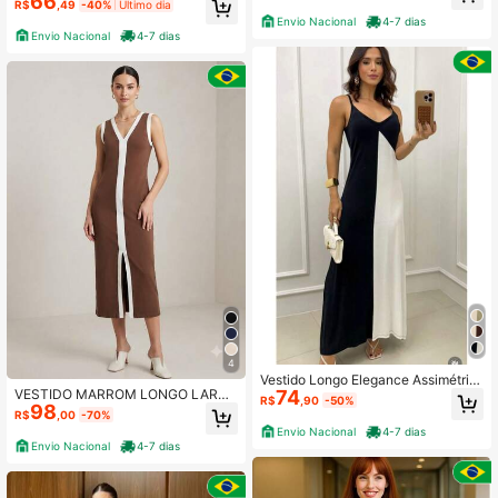
66
R$
,49
-40%
Último dia
V Moda Casual Elegante
Envio Nacional
4-7 dias
Envio Nacional
4-7 dias
4
Vestido Longo Elegance Assimétric
VESTIDO MARROM LONGO LARG
74
o – Sofisticação e Estilo em Cada D
R$
,90
-50%
98
O FEMININO ALFAIATARIA CASUAL
etalhe Casual elegante Cintura con
R$
,00
-70%
ELEGANTE FESTA CASAMENTO VE
trastada Dividido
Envio Nacional
4-7 dias
RÃO NOITE EXCELENTE MATERIAL
Envio Nacional
4-7 dias
DE ÓTIMA QUALIDADE!