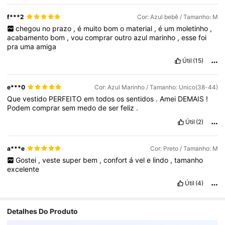
f***2
Cor: Azul bebê / Tamanho: M
chegou
no
prazo
,
é
muito
bom
o
material
,
é
um
moletinho
,
acabamento
bom
,
vou
comprar
outro
azul
marinho
,
esse
foi
pra
uma
amiga
Útil
(15)
e***0
Cor: Azul Marinho / Tamanho: Unico(38-44)
Que
vestido
PERFEITO
em
todos
os
sentidos
.
Amei
DEMAIS
!
Podem
comprar
sem
medo
de
ser
feliz
.
Útil
(2)
a***e
Cor: Preto / Tamanho: M
Gostei
,
veste
super
bem
,
confort
á
vel
e
lindo
,
tamanho
excelente
Útil
(4)
Detalhes Do Produto