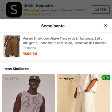
SHEIN - Moda online
×
OBTER
Baixe o App e ganhe cupom exclusivo de 15% OFF!
(2,847)
Semelhante
Musero Shorts com Ajuste Traseiro de Linha Longa, Estilo
Inteligente, Fechamento com Botão, Essenciais de Primavera
e Verão, Férias
Castanho
R$99,39
Itens Similares