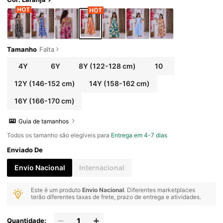
Tamanho
Falta
4Y
6Y
8Y
(122-128 cm)
10
12Y
(146-152 cm)
14Y
(158-162 cm)
16Y
(166-170 cm)
Guia de tamanhos
Todos os tamanho são elegíveis para
Entrega em 4-7 dias
Enviado De
Envio Nacional
Internacional
Este é um produto
Envio Nacional
. Diferentes marketplaces
terão diferentes taxas de frete, prazo de entrega e atividades.
Quantidade: