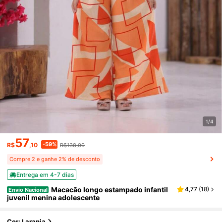
1/4
57
-59%
R$
,10
R$138,00
Compre 2 e ganhe 2% de desconto
Entrega em 4-7 dias
Macacão longo estampado infantil
4,77
(
18
)
Envio Nacional
juvenil menina adolescente
Cor: Laranja