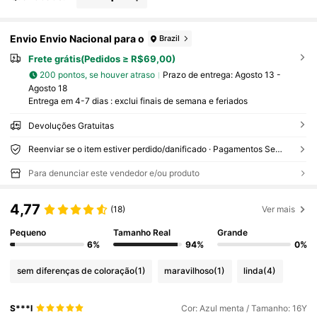
Envio Envio Nacional para o
Brazil
Frete grátis(Pedidos ≥ R$69,00)
200 pontos, se houver atraso
Prazo de entrega:
Agosto 13 -
Agosto 18
Entrega em 4-7 dias : exclui finais de semana e feriados
Devoluções Gratuitas
Reenviar se o item estiver perdido/danificado · Pagamentos Seguros · Proteção de privacidade
Para denunciar este vendedor e/ou produto
4,77
(18)
Ver mais
Pequeno
Tamanho Real
Grande
6%
94%
0%
sem diferenças de coloração
(1)
maravilhoso
(1)
linda
(4)
S***l
Cor: Azul menta / Tamanho: 16Y