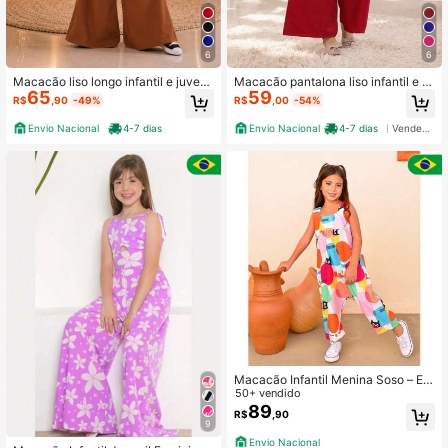
6
6
Macacão liso longo infantil e juvenil
Macacão pantalona liso infantil e ju
65
59
premium estiloso
venil para meninas e adolescentes t
R$
,90
-49%
R$
,00
-54%
amanho 04, 06 , 08, 10, 12, 14 e 16
anos
Envio Nacional
4-7 dias
Envio Nacional
4-7 dias
Vendedor Indicado
Macacão Infantil Menina Soso – Est
ilo e Conforto para Todas as Ocasiõ
50+ vendido
es
89
R$
,90
9
Envio Nacional