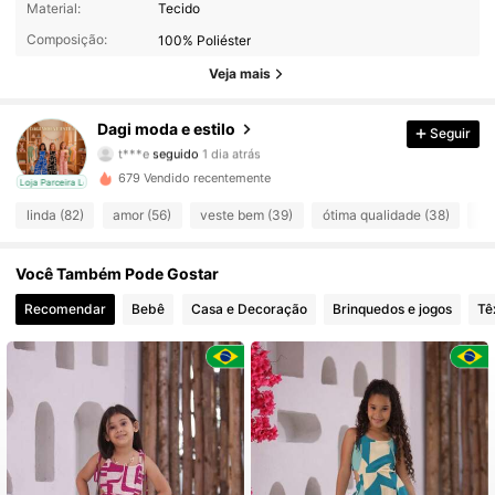
104 Seguidores
4,83
Material:
Tecido
Composição:
100% Poliéster
104 Seguidores
4,83
Veja mais
104 Seguidores
4,83
Dagi moda e estilo
Seguir
t***e
seguido
1 dia atrás
104 Seguidores
4,83
679 Vendido recentemente
cal
Loja Parceira Local
104 Seguidores
4,83
linda (82)
amor (56)
veste bem (39)
ótima qualidade (38)
ma
104 Seguidores
4,83
Você Também Pode Gostar
Recomendar
Bebê
Casa e Decoração
Brinquedos e jogos
Tê
104 Seguidores
4,83
104 Seguidores
4,83
104 Seguidores
4,83
104 Seguidores
4,83