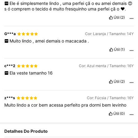
Ele
é
simplesmente
lindo
,
uma
perfei
çã
o
eu
amei
demais
😍
s
ó
comprem
o
tecido
é
muito
fresquinho
uma
perfei
çã
o
❤️.
Útil
(2)
G***a
Cor: Laranja / Tamanho: 14Y
Muito
lindo
,
amei
demais
o
macacada
.
Útil
(1)
c***2
Cor: Azul menta / Tamanho: 16Y
Ela
veste
tamanho
16
Útil
(2)
z***s
Cor: Fúcsia / Tamanho: 16Y
Muito
lindo
a
cor
bem
acessa
perfeito
pra
dormi
bem
levinho
Útil
(0)
Detalhes Do Produto