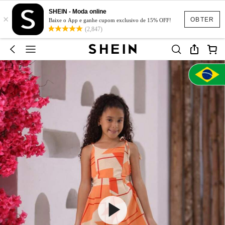
SHEIN - Moda online
×
OBTER
Baixe o App e ganhe cupom exclusivo de 15% OFF!
(2,847)