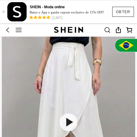
SHEIN - Moda online
×
OBTER
Baixe o App e ganhe cupom exclusivo de 15% OFF!
(2,847)