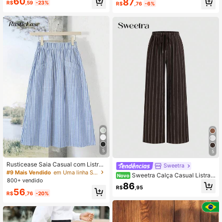
60
87
R$
,59
-23%
R$
,76
-6%
5
5
Rusticease Saia Casual com Listras
Sweetra
Verticais e Cintura Elástica para Mu
#9 Mais Vendido
em Uma linha Saias Femininas
Sweetra Calça Casual Listrad
Novo
lheres, Verão
800+ vendido
a de Perna Reta Feminina
86
R$
,95
56
R$
,76
-20%