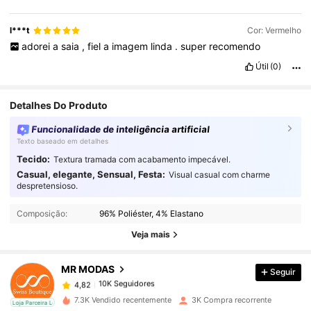
l***t
Cor: Vermelho
adorei
a
saia
,
fiel
a
imagem
linda
.
super
recomendo
Útil
(0)
Detalhes Do Produto
Funcionalidade de inteligência artificial
Texto baseado em detalhes
Tecido:
Textura tramada com acabamento impecável.
Casual, elegante, Sensual, Festa:
Visual casual com charme
despretensioso.
10K Seguidores
4,82
Composição:
96% Poliéster, 4% Elastano
Veja mais
10K Seguidores
4,82
MR MODAS
Seguir
10K Seguidores
4,82
L***o
pago
1 dia atrás
7.3K Vendido recentemente
3K Compra recorrente
cal
Loja Parceira Local