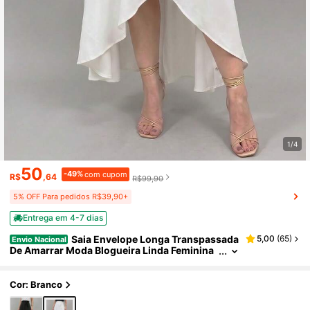
1/4
50
-49%
com cupom
R$
,64
R$99,90
5% OFF Para pedidos R$39,90+
Entrega em 4-7 dias
Saia Envelope Longa Transpassada
5,00
(
65
)
Envio Nacional
De Amarrar Moda Blogueira Linda Feminina
Elegante e Atemporal
Cor: Branco