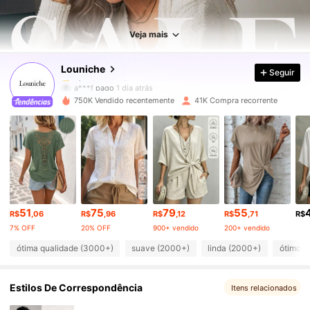
49K Seguidores
4,72
Veja mais
Louniche
Seguir
49K Seguidores
4,72
a***f
pago
1 dia atrás
750K Vendido recentemente
41K Compra recorrente
49K Seguidores
4,72
49K Seguidores
4,72
49K Seguidores
4,72
51
75
79
55
R$
,06
R$
,96
R$
,12
R$
,71
R$
7% OFF
20% OFF
900+ vendido
200+ vendido
49K Seguidores
4,72
ótima qualidade (3000+)
suave (2000+)
linda (2000+)
ótimo m
Estilos De Correspondência
49K Seguidores
Itens relacionados
4,72