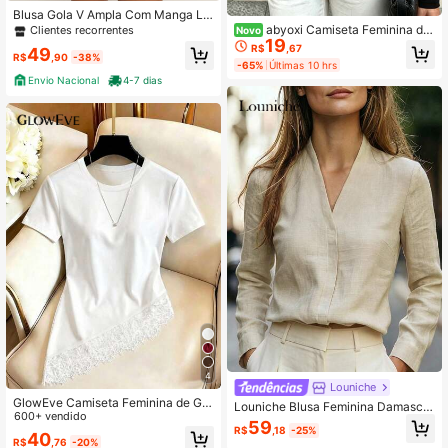
Blusa Gola V Ampla Com Manga Lo
nga Perfeita Para Compor Qualquer
abyoxi Camiseta Feminina de
Clientes recorrentes
Novo
Look
19
Manga Longa em Tricô com Renda
R$
,67
49
e Patchwork, Casual, Elegante e Fo
R$
,90
-38%
-65%
Últimas 10 hrs
fa
Envio Nacional
4-7 dias
4
Louniche
GlowEve Camiseta Feminina de Gol
Louniche Blusa Feminina Damasco
a Redonda com Patchwork de Rend
600+ vendido
com Decote em V e Falsa Abertura,
59
a, Casual e Versátil para Uso Diário
R$
,18
-25%
Manga Longa, Elegante, Dia dos Na
40
R$
,76
-20%