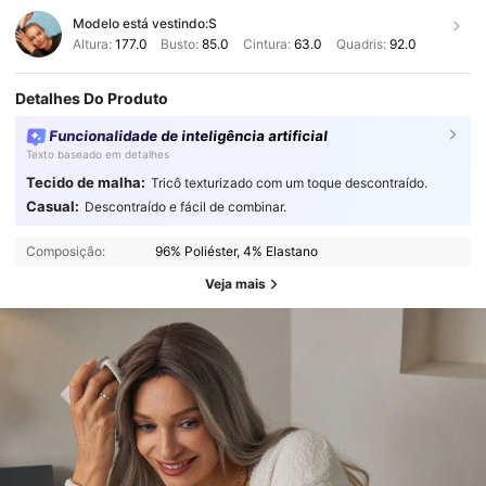
Modelo está vestindo:
S
Altura:
177.0
Busto:
85.0
Cintura:
63.0
Quadris:
92.0
Detalhes Do Produto
Funcionalidade de inteligência artificial
Texto baseado em detalhes
Tecido de malha:
Tricô texturizado com um toque descontraído.
Casual:
Descontraído e fácil de combinar.
Composição:
96% Poliéster, 4% Elastano
Veja mais
49K Seguidores
4,72