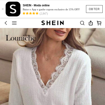
SHEIN - Moda online
×
OBTER
Baixe o App e ganhe cupom exclusivo de 15% OFF!
(2,847)