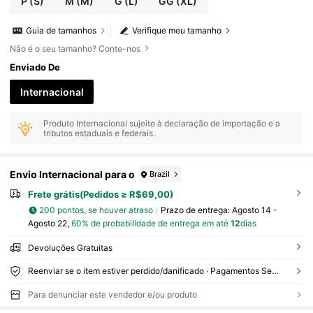
P
(S)
M
(M)
G
(L)
GG
(XL)
Guia de tamanhos
Verifique meu tamanho
Não é o seu tamanho? Conte-nos
Enviado De
Internacional
Produto Internacional sujeito à declaração de importação e a
tributos estaduais e federais.
Envio Internacional para o
Brazil
Frete grátis(Pedidos ≥ R$69,00)
200 pontos, se houver atraso
Prazo de entrega:
Agosto 14 -
Agosto 22,
60% de probabilidade de entrega em até
12
dias
Devoluções Gratuitas
Reenviar se o item estiver perdido/danificado · Pagamentos Seguros · Proteção de privacidade
Para denunciar este vendedor e/ou produto