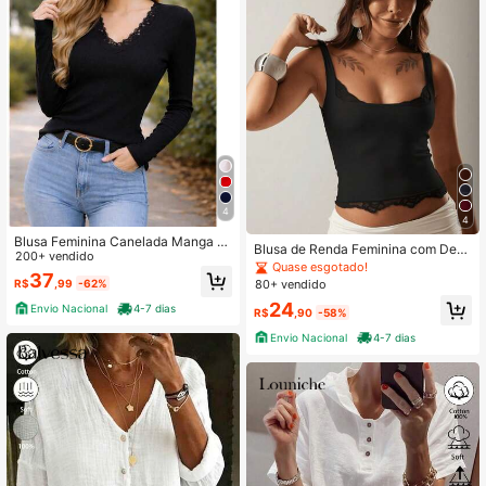
4
4
Blusa Feminina Canelada Manga L
Blusa de Renda Feminina com Deta
onga Gola V Casual Moda
200+ vendido
lhes em Renda para Estilo Elegante
Quase esgotado!
37
e Confortável
R$
,99
-62%
80+ vendido
24
Envio Nacional
4-7 dias
R$
,90
-58%
Envio Nacional
4-7 dias