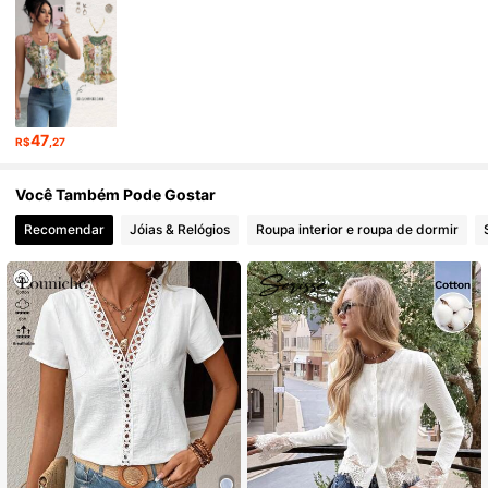
49K Seguidores
4,72
49K Seguidores
4,72
47
R$
,27
49K Seguidores
4,72
Você Também Pode Gostar
Recomendar
Jóias & Relógios
Roupa interior e roupa de dormir