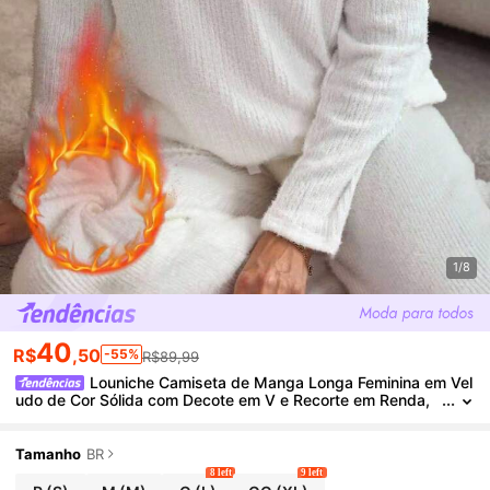
1/8
40
R$
,50
-55%
R$89,99
Louniche Camiseta de Manga Longa Feminina em Vel
udo de Cor Sólida com Decote em V e Recorte em Renda,
Outono/Inverno
Tamanho
BR
8 left
9 left