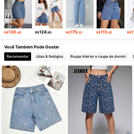
26K Seguidores
4,78
26K Seguidores
4,78
130
124
175
115
1
R$
,46
R$
,95
R$
,35
R$
,20
R$
26K Seguidores
4,78
Você Também Pode Gostar
Recomendar
Jóias & Relógios
Roupa interior e roupa de dormir