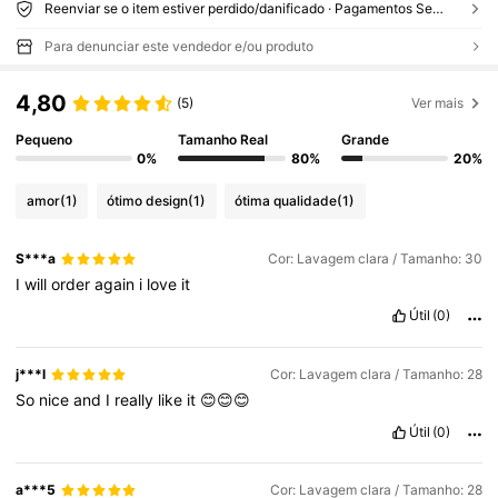
Reenviar se o item estiver perdido/danificado · Pagamentos Seguros · Proteção de privacidade
Para denunciar este vendedor e/ou produto
4,80
(5)
Ver mais
Pequeno
Tamanho Real
Grande
0%
80%
20%
amor
(1)
ótimo design
(1)
ótima qualidade
(1)
S***a
Cor: Lavagem clara / Tamanho: 30
I
will
order
again
i
love
it
Útil
(0)
j***l
Cor: Lavagem clara / Tamanho: 28
So
nice
and
I
really
like
it
😊😊😊
Útil
(0)
a***5
Cor: Lavagem clara / Tamanho: 28