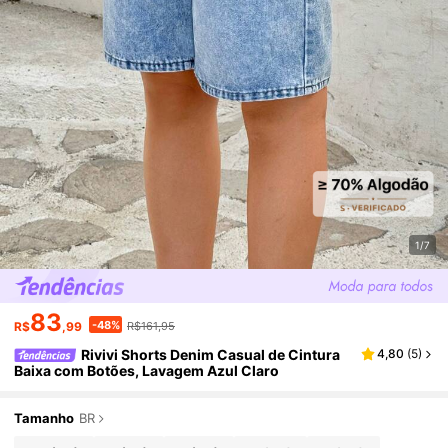
1/7
83
-48%
R$
,99
R$161,95
Rivivi Shorts Denim Casual de Cintura
4,80
(
5
)
Baixa com Botões, Lavagem Azul Claro
Tamanho
BR