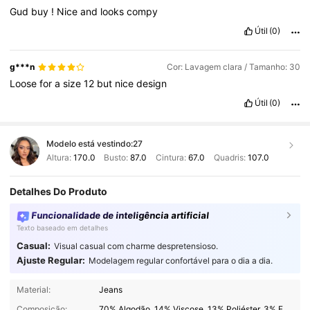
Gud
buy
!
Nice
and
looks
compy
Útil
(0)
g***n
Cor: Lavagem clara / Tamanho: 30
Loose
for
a
size
12
but
nice
design
Útil
(0)
Modelo está vestindo:
27
Altura:
170.0
Busto:
87.0
Cintura:
67.0
Quadris:
107.0
Detalhes Do Produto
Funcionalidade de inteligência artificial
Texto baseado em detalhes
Casual:
Visual casual com charme despretensioso.
Ajuste Regular:
Modelagem regular confortável para o dia a dia.
26K Seguidores
4,78
Material:
Jeans
Composição:
70% Algodão, 14% Viscose, 13% Poliéster, 3% Fibra modal