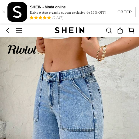
SHEIN - Moda online
×
OBTER
Baixe o App e ganhe cupom exclusivo de 15% OFF!
(2,847)