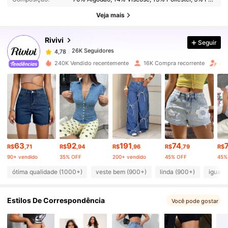
26K Seguidores
4,78
Veja mais
Rivivi
Seguir
26K Seguidores
4,78
j***a
pago
1 dia atrás
240K Vendido recentemente
16K Compra recorrente
Au
26K Seguidores
4,78
26K Seguidores
4,78
26K Seguidores
4,78
63
92
191
74
R$
,71
R$
,94
R$
,96
R$
,79
R$
90+ vendido
35% OFF
200+ vendido
45% OFF
45%
26K Seguidores
4,78
ótima qualidade (1000+)
veste bem (900+)
linda (900+)
igual a
Estilos De Correspondência
Você pode gostar
26K Seguidores
4,78