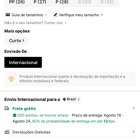
PP
(26)
P
(27)
P
(28)
G
(30)
G
(32)
Guia de tamanhos
Verifique meu tamanho
Não é o seu tamanho? Conte-nos
Mais opções
Curto
Enviado De
Internacional
Produto Internacional sujeito à declaração de importação e a
tributos estaduais e federais.
Envio Internacional para o
Brazil
Frete grátis
200 pontos, se houver atraso
Prazo de entrega:
Agosto 16 -
Agosto 24,
60% de probabilidade de entrega em até
12
dias
Devoluções Gratuitas