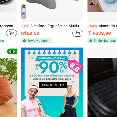
7
 ao Sentar Almofada de assento envio rapido
Almofada Ergonômica Multiuso Suporte Apoio Lombar / Pescoço
Almofada Ortopédica Assento Tera
-2%
-54%
R$69,09
R$39,90
ias
Envio Nacional
Envio Nacional