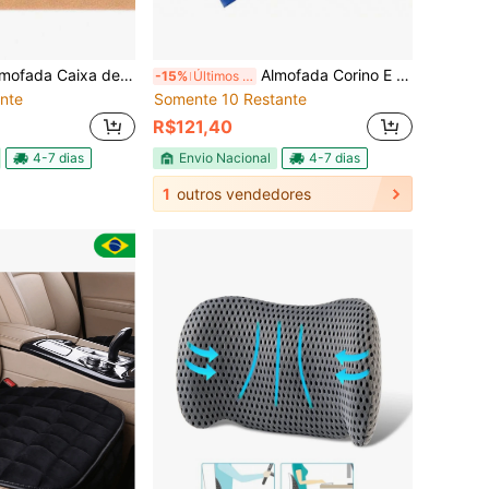
da Caixa de Ovo Espuma Quadrada -- D28 LARANJA
Almofada Corino E Iso Térmico, Kit 10 Unidades 40x30x2,5 Cm
-15%
Últimos 2 dias
nte
Somente 10 Restante
R$121,40
4-7 dias
Envio Nacional
4-7 dias
1
outros vendedores