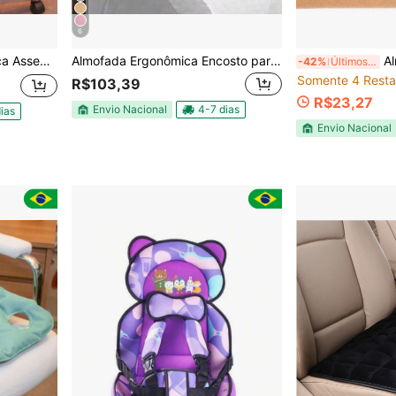
6
o Água ou Ar Inflável
Almofada Ergonômica Encosto para Cama Luxo Cores Diversas
Almofa
-42%
Últimos 3 dias
Somente 4 Resta
R$103,39
R$23,27
Envio Nacional
4-7 dias
ias
Envio Nacional