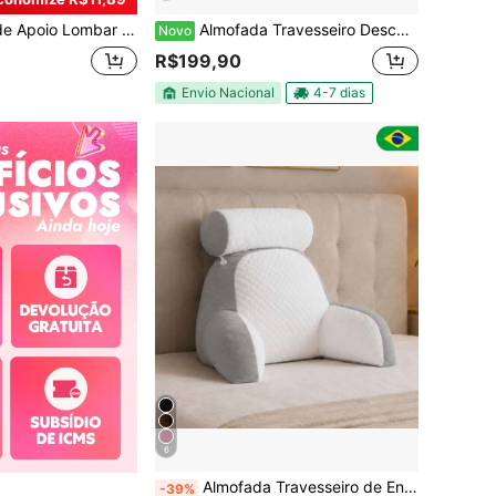
para Aliviar a Dor Lombar, para Cama, Cadeira de Escritório, Cadeira para Jogos, Poltrona (Preto)
Almofada Travesseiro Descanso Encosto de Lombar ergonômico Antialérgico com Apoio de Cabeça e Braço
Novo
R$199,90
Envio Nacional
4-7 dias
6
Almofada Travesseiro de Encosto Ergonomica Para Leitura Tv Home Office
-39%