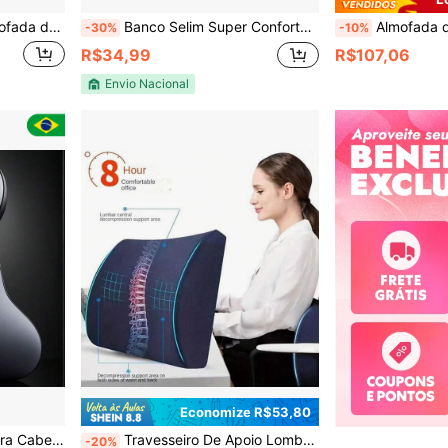
 Assento de Janela, Tatame, Escritório, Design Triangular Minimalista
Banco Selim Super Confortável Vazado com Sinalizador Traseiro Largo
Almofada de Apoio Lombar com Espuma de Memória e Alça Ajustável 
-30%
-10%
R$34,99
R$107,06
Envio Nacional
Economize R$53,80
Conjunto de Almofadas para Cabeça e Lombar – Suporte Ergonômico e Conforto Premium
Travesseiro De Apoio Lombar De 1 Peça Para Cadeira De Escritório E Assento De Carro, Travesseiro Lombar De Espuma De Memória Perfeitamente Equilibrado Almofada Traseira Multiuso Para Relaxamento Nas Costas
-20%