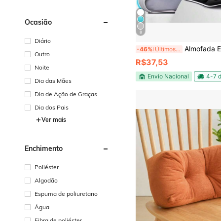
Ocasião
8
Diário
Almofada Ergonômica S – Suporte Lombar Corrige Postura Conforto
-46%
Últimos 2 dias
Outro
R$37,53
Noite
Envio Nacional
4-7 d
Dia das Mães
Dia de Ação de Graças
Dia dos Pais
Ver mais
Enchimento
Poliéster
Algodão
Espuma de poliuretano
Água
Fibra de poliéster