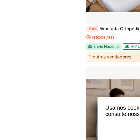
Almofada Ortopédica Caixa de Ovo Assento Quadrada Aberta Terapê
-54%
R$39,90
Envio Nacional
4-7 d
1
outros vendedores
Usamos cookie
consulte nos