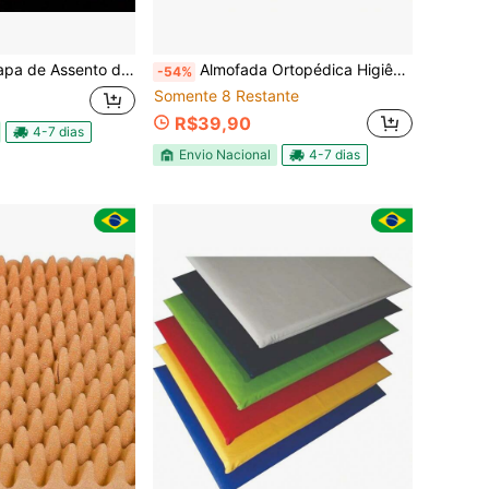
arro, Conjunto Completo para o Veículo, Almofadas para Carro, Acessórios Essenciais de Inverno para Carro, Protetores de Banco Dianteiro Macios e Confortáveis
Almofada Ortopédica Higiênica para Assento Cadeira de Banho e Vaso Sanitário Água ou Ar
-54%
Somente 8 Restante
R$39,90
4-7 dias
Envio Nacional
4-7 dias