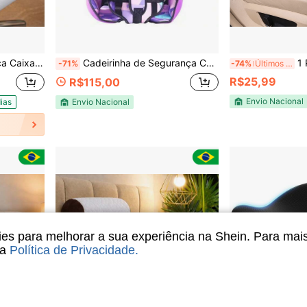
utica Água ou Ar Inflável
Cadeirinha de Segurança Carro Bebê 0-12 Anos 36kg / Infantil com Almofada Criança Conforto Capa Seguro e Respirável
1 Peças de Capas para Dianteiro A
-71%
-74%
Últimos 2 dias
R$25,99
R$115,00
Envio Nacional
ias
Envio Nacional
s para melhorar a sua experiência na Shein. Para mai
sa
Política de Privacidade
.