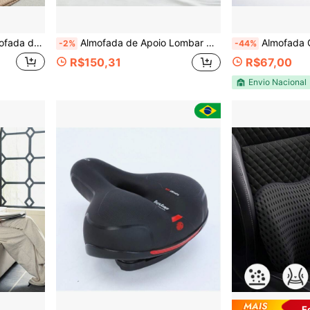
ra Janela de Baía, Tatame, Escritório, Design Triangular Minimalista
Almofada de Apoio Lombar Ajustável, Almofada de Apoio para as Costas de Espuma de Memória para Dormir, Para Apoio Lombar e Sono, Adequada para Cama e Cadeira, Almofada de Apoio Lombar para Dormir, Apoio Lombar de Espuma de Memória Premium
Almofada Ortopédica Ortocomfort Gel Pro Alívio Cóc
-2%
-44%
R$150,31
R$67,00
Envio Nacional
E