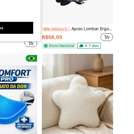
conomize R$19,92
es
ritório e Almofada para Assento de Carro, Almofada de Assento com Espuma de Memória, Adequada para Cadeiras de Escritório, Cadeiras Gamer e Assentos de Carro, Confortável para Longos Períodos Sentado, Preta
Apoio Lombar Ergonômico com Design Anatômico, Perfeito para Ajustar à Curva das Costas – Ideal para Motoristas, Passageiros, Professores e Quem Fica Longas Horas Sentado – Almofada Durável e Confortável
-5%
Últimos 2 dias
nte
R$56,05
Envio Nacional
4-7 dias