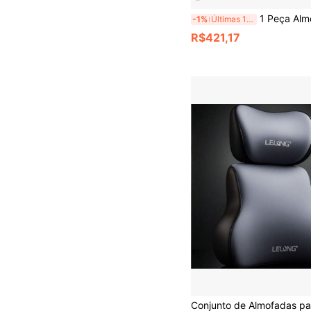
1 Peça Almofada de Encosto para Sofá da Sala de Estar, Almofada Macia Acolchoada de Apoio Lombar para
-1%
Últimas 11 hrs
R$421,17