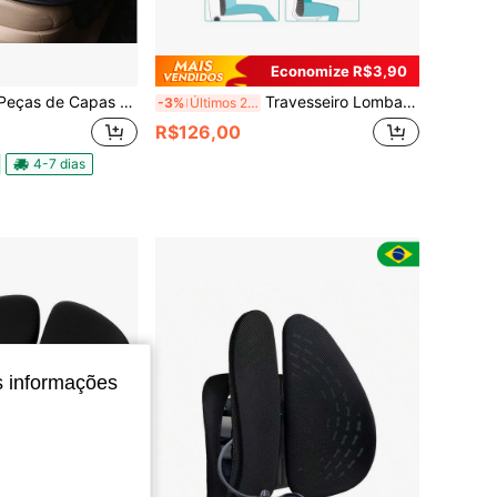
Economize R$3,90
ssento de Carro, Almofada de Assento de Carro de Pelúcia de Inverno, Almofada Automotiva Quente, Almofada de Assento de Carro, Tapete de Assento de Carro, Acessórios para Carro, Fácil Instalação, Adequado para Vários Modelos, Uso em Todas as Estações
Travesseiro Lombar - Almofada de Suporte Lombar Ergonômica, Travesseiro Lombar Removível e Lavável para Cadeira de Escritório, Carro, Cama, Sofá para Aliviar Dores Lombares (Cinza)
-3%
Últimos 2 dias
R$126,00
4-7 dias
s informações