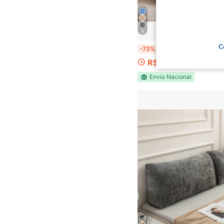
6
C
Almofada de Encosto Apoio Para Descanso L
-73%
R$103,90
Envio Nacional