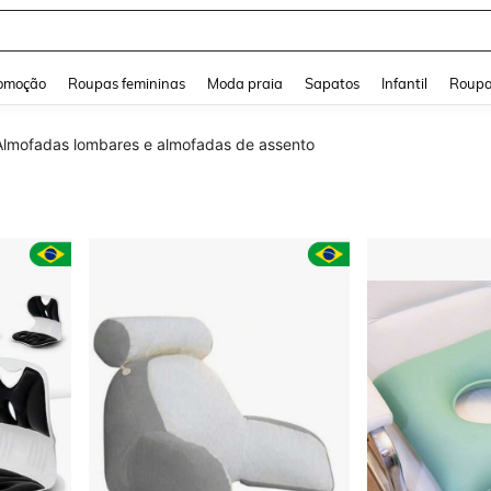
a Jeans Feminina
and down arrow keys to navigate search Buscas recentes and Pesquisar e Encontr
omoção
Roupas femininas
Moda praia
Sapatos
Infantil
Roupa
Almofadas lombares e almofadas de assento