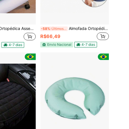
pêutica Quadrada Com Orifício Água ou Ar Inflável
Almofada Ortopédica de Espuma de Memória Assento Conforto Alívio Hemorróida Gestante
-58%
Últimos 2 dias
R$66,49
Envio Nacional
4-7 dias
4-7 dias