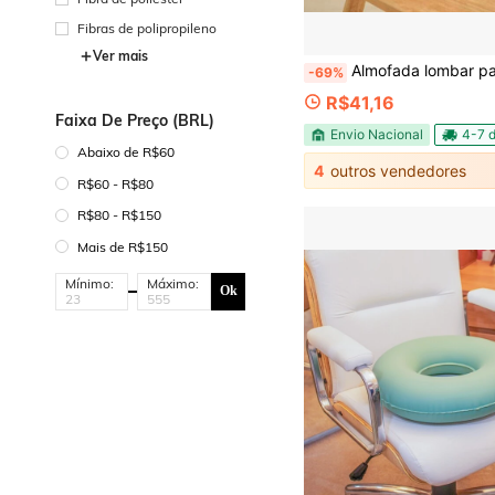
Fibras de polipropileno
Ver mais
Almofada lombar para uso diário, proporcionando confort
-69%
R$41,16
Faixa De Preço (BRL)
Envio Nacional
4-7 d
Abaixo de R$60
4
outros vendedores
R$60 - R$80
R$80 - R$150
Mais de R$150
Mínimo:
Máximo:
Ok