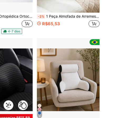
cix Coluna Silicone para Cadeiras Carros Travesseiro Corretor Postura Home Office
1 Peça Almofada de Arremesso Estilo Minimalista Ins Cor Sólida Pentagrama, Macia e Amigável à Pele, Adequada para Sofá da Sala de Estar, Cabeceira da Cama, Suporte Lombar do Carro, Almofada de Encosto em Formato, 3 Tamanhos Disponíveis, Branco
-2%
R$65,53
4-7 dias
6
conomize R$11,89