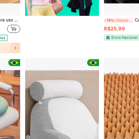
o extra à sua coluna
Capa de Assento de C
-74%
Últimos 2 dias
R$25,99
Envio Nacional
ias