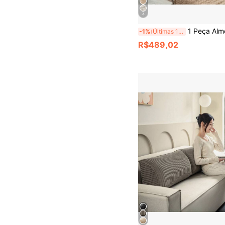
4
1 Peça Almofada de Encosto para Sofá de Sala de Estar, Almofada de Apoio Lombar Macia e Acolchoada pa
-1%
Últimas 11 hrs
R$489,02