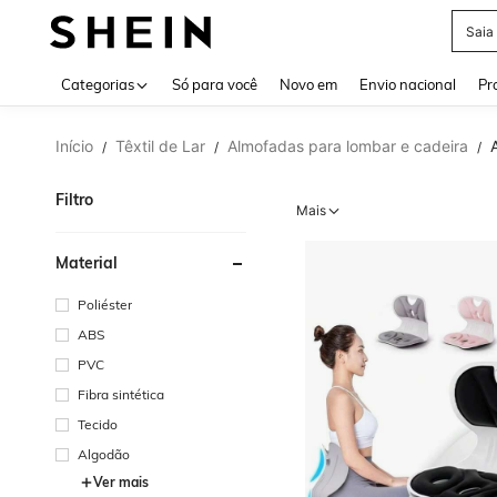
Calç
Use up 
Categorias
Só para você
Novo em
Envio nacional
Pr
Início
Têxtil de Lar
Almofadas para lombar e cadeira
/
/
/
Filtro
Mais
Material
Poliéster
ABS
PVC
Fibra sintética
Tecido
Algodão
Ver mais