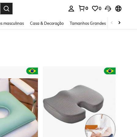
0
0
ar. Press Enter to select.
s masculinas
Casa & Decoração
Tamanhos Grandes
Joias e acessó