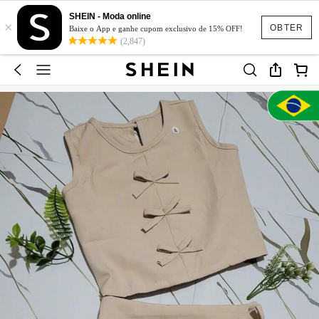
SHEIN - Moda online
×
OBTER
Baixe o App e ganhe cupom exclusivo de 15% OFF!
(2,847)