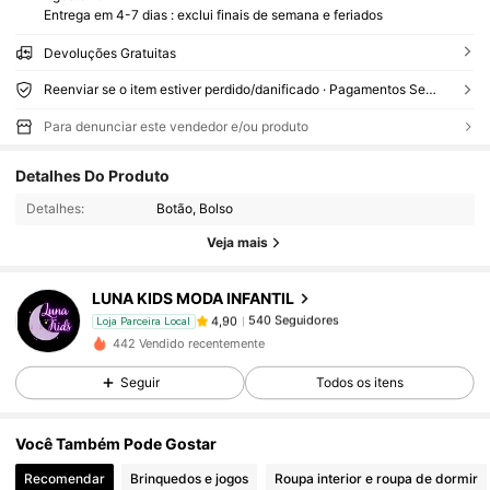
Entrega em 4-7 dias : exclui finais de semana e feriados
Devoluções Gratuitas
Reenviar se o item estiver perdido/danificado · Pagamentos Seguros · Proteção de privacidade
Para denunciar este vendedor e/ou produto
540 Seguidores
4,90
Detalhes Do Produto
540 Seguidores
4,90
Detalhes:
Botão, Bolso
540 Seguidores
4,90
Veja mais
540 Seguidores
4,90
LUNA KIDS MODA INFANTIL
540 Seguidores
4,90
m***g
seguido
1 dia atrás
Loja Parceira Local
540 Seguidores
4,90
442 Vendido recentemente
540 Seguidores
4,90
Seguir
Todos os itens
540 Seguidores
4,90
Você Também Pode Gostar
540 Seguidores
4,90
Recomendar
Brinquedos e jogos
Roupa interior e roupa de dormir
540 Seguidores
4,90