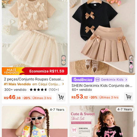
Economize R$11,59
6
2 peças/Conjunto Roupas Casuais
Genkimix Kids
do Dia a Dia para Meninas, Top de
#1 Mais Vendido
em Cáqui Conjuntos para meninas
SHEIN Genkimix Kids Conjunto de V
Manga Curta com Decote Redondo
300+ vendido
estido de Verão Estilo Academia par
60+ vendido
(100+)
e Detalhe de Laço, e Mini Saia, Cor
a Meninas, Camiseta Preta de Man
53
46
Sólida, Verão
R$
,52
-20%
Últimas 3 hrs
R$
,36
-20%
Últimas 3 hrs
ga Curta com Laço Decorativo e Sa
ia Plissada Cáqui, Casual para o Di
a a Dia
4-7 Years
4-7 Years