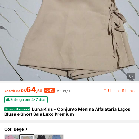
1/2
64
-54%
Últimas 11 horas
R$
,66
R$139,90
Apartir de
Entrega em 4-7 dias
Luna Kids - Conjunto Menina Alfaiataria Laços
Envio Nacional
Blusa e Short Saia Luxo Premium
Cor: Bege