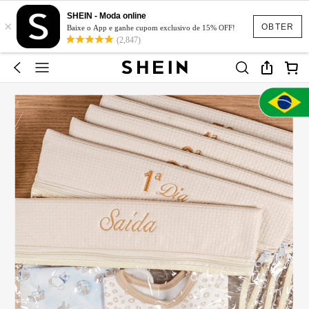
SHEIN - Moda online
×
OBTER
Baixe o App e ganhe cupom exclusivo de 15% OFF!
(2,847)