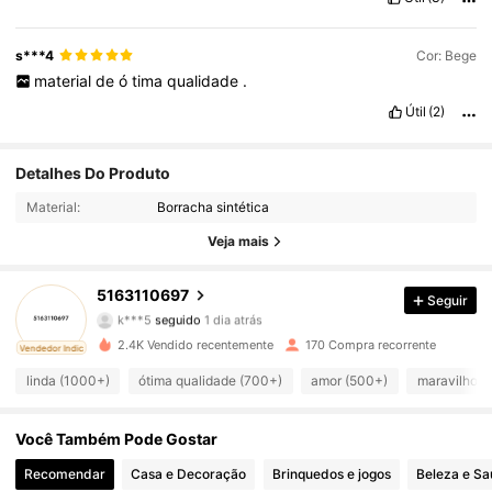
s***4
Cor: Bege
material
de
ó
tima
qualidade
.
Útil
(2)
Detalhes Do Produto
1.1K Seguidores
4,83
Material:
Borracha sintética
1.1K Seguidores
4,83
Veja mais
1.1K Seguidores
4,83
5163110697
Seguir
k***5
seguido
1 dia atrás
1.1K Seguidores
4,83
2.4K Vendido recentemente
170 Compra recorrente
ado
Vendedor Indicado
linda (1000+)
ótima qualidade (700+)
amor (500+)
maravilhoso
1.1K Seguidores
4,83
Você Também Pode Gostar
1.1K Seguidores
4,83
Recomendar
Casa e Decoração
Brinquedos e jogos
Beleza e S
1.1K Seguidores
4,83