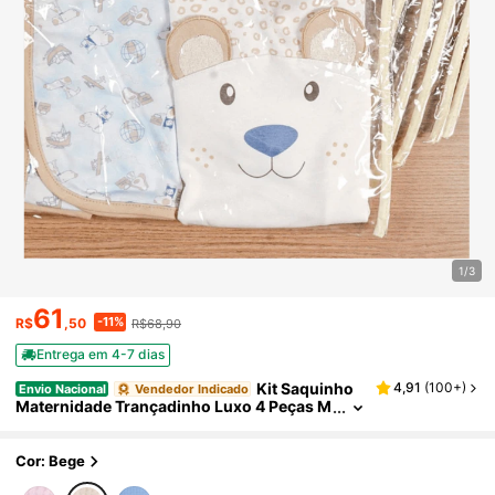
1/3
61
-11%
R$
,50
R$68,90
Entrega em 4-7 dias
Kit Saquinho
4,91
(
100+
)
Envio Nacional
Vendedor Indicado
Maternidade Trançadinho Luxo 4 Peças M
enina Menino
Cor: Bege