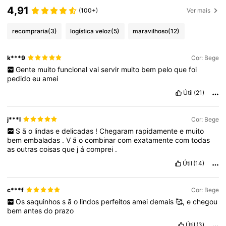
4,91
(100+)
Ver mais
recompraria
(3)
logística veloz
(5)
maravilhoso
(12)
k***9
Cor: Bege
Gente
muito
funcional
vai
servir
muito
bem
pelo
que
foi
pedido
eu
amei
Útil
(21)
j***l
Cor: Bege
S
ã
o
lindas
e
delicadas
!
Chegaram
rapidamente
e
muito
bem
embaladas
.
V
ã
o
combinar
com
exatamente
com
todas
as
outras
coisas
que
j
á
comprei
.
Útil
(14)
c***f
Cor: Bege
Os
saquinhos
s
ã
o
lindos
perfeitos
amei
demais
🥰,
e
chegou
bem
antes
do
prazo
Útil
(3)