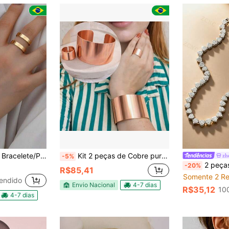
- Banhado a Ouro18k e Prata 925, Elegância Moderna
Kit 2 peças de Cobre puro Bracelete + Anel de Cobre Alta pureza sem verniza Proteção
zh
-5%
2 peças Colar Unissex Estilo Europeu e Americano, 12mm de
-20%
R$85,41
Somente 2 Re
endido
Envio Nacional
4-7 dias
R$35,12
10
4-7 dias