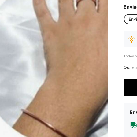
Envia
Env
Todos o
Quant
Env