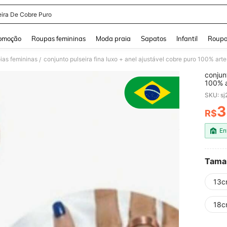
eira De Cobre Puro
and down arrow keys to navigate search Buscas recentes and Pesquisar e Encontr
omoção
Roupas femininas
Moda praia
Sapatos
Infantil
Roupa
ias femininas
conjunto pulseira fina luxo + anel ajustável cobre puro 100% art
/
conjun
100% a
SKU: s
3
R$
PR
En
Tama
13c
18c