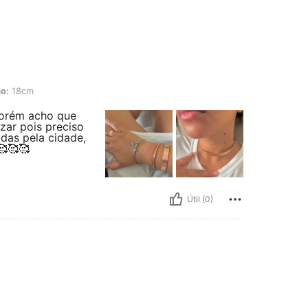
o:
18cm
Porém acho que
zar pois preciso
das pela cidade,
🥰🥰🥰
Útil (0)