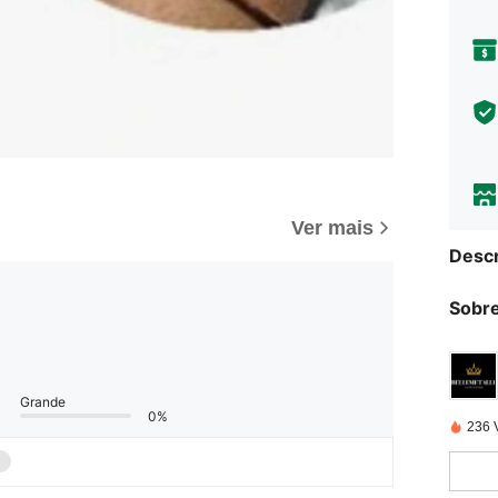
Ver mais
Descr
Sobre
Grande
0%
236 