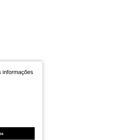
s informações
es