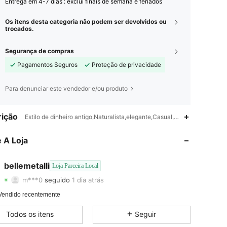
Entrega em 4-7 dias : exclui finais de semana e feriados
Os itens desta categoria não podem ser devolvidos ou
trocados.
Segurança de compras
Pagamentos Seguros
Proteção de privacidade
Para denunciar este vendedor e/ou produto
4,87
64
178
ição
Estilo de dinheiro antigo,Naturalista,elegante,Casual,Nenhum,Diário
4,87
64
178
 A Loja
4,87
64
178
bellemetalli
Loja Parceira Local
m***0
seguido
1 dia atrás
4,87
64
178
Classificação
Itens
Seguidores
Vendido recentemente
4,87
64
178
Todos os itens
Seguir