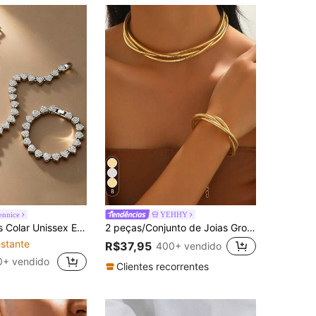
8
ennice
YEHHY
 Largura, Totalmente Cravejado de Zircônia Cúbica, Estilo Hip Hop, Corrente Cubana Redonda Totalmente Cravejada de Zircônia Cúbica
2 peças/Conjunto de Joias Grossas, Pulseira de Corrente de Osso de Cobra Minimalista e Elegante, Colar e Pulseira de Estilo Punk de Luxo Adequados para Uso Diário e Festa
stante
R$37,95
400+ vendido
0+ vendido
Clientes recorrentes