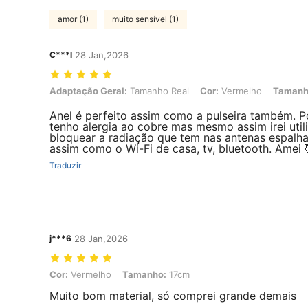
amor (1)
muito sensível (1)
C***l
28 Jan,2026
Adaptação Geral: Tamanho Real, Cor: Vermelho, Tamanho: 18cm
Adaptação Geral:
Tamanho Real
Cor:
Vermelho
Tamanh
Anel é perfeito assim como a pulseira também. 
tenho alergia ao cobre mas mesmo assim irei utili
bloquear a radiação que tem nas antenas espalha
assim como o Wi-Fi de casa, tv, bluetooth. Amei 
Traduzir
j***6
28 Jan,2026
Cor: Vermelho, Tamanho: 17cm
Cor:
Vermelho
Tamanho:
17cm
Muito bom material, só comprei grande demais