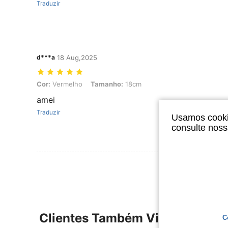
Traduzir
d***a
18 Aug,2025
Cor: Vermelho, Tamanho: 18cm
Cor:
Vermelho
Tamanho:
18cm
amei
Traduzir
Usamos cookie
consulte nos
Clientes Também Visitaram
C