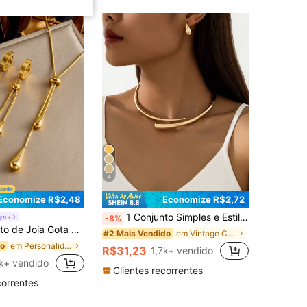
4
Economize R$2,48
Economize R$2,72
1 Conjunto Simples e Estiloso de Colar com Pino e Brincos em Forma de Gota D'Água em Liga, Uso Diário Feminino, Presente de Verão para Praia
ynk
-8%
urada em Aço Inoxidável com Colar Pingente de Borla
em Vintage Conjuntos De Jóias Femininas
#2 Mais Vendido
em Personalidade da moda Conjuntos De Jóias Femini
do
R$31,23
1,7k+ vendido
2k+ vendido
Clientes recorrentes
correntes