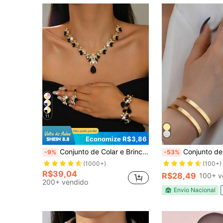
11
Economize R$3,86
Conjunto de Colar e Brincos de Joias da Moda com Decoração de Strass, Acessórios de Joias para Vestido de Baile de Casamento de Luxo
Conjunto de Bracelete/Pulseira e Anel Minimalista 
-9%
-53%
(1000+)
(100+)
R$39,04
R$28,49
100+ v
200+ vendido
Envio Nacional