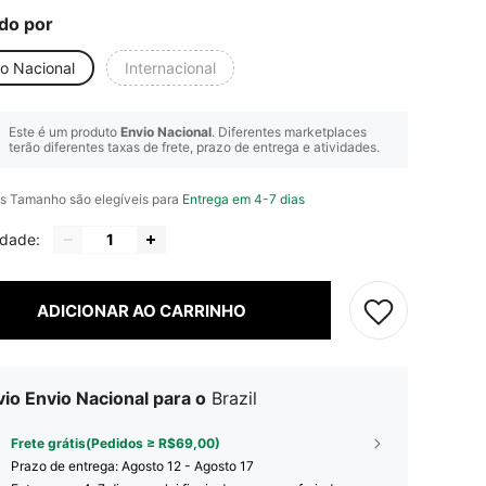
do por
io Nacional
Internacional
Este é um produto
Envio Nacional
. Diferentes marketplaces
terão diferentes taxas de frete, prazo de entrega e atividades.
s Tamanho são elegíveis para
Entrega em 4-7 dias
idade:
ADICIONAR AO CARRINHO
io Envio Nacional para o
Brazil
Frete grátis(Pedidos ≥ R$69,00)
Prazo de entrega:
Agosto 12 - Agosto 17