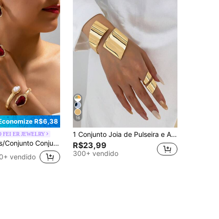
16
Economize R$6,38
1 Conjunto Joia de Pulseira e Anel Geométrico Dourado, Pulseira e Anel Combinando, Conjunto de Pulseira e Anel Minimalista Grosso, Para Mulheres
 FEI ER JEWELRY
e Joias de Pérola de Estilo Vintage Luxuoso Europeu e Americano, Conjunto de Joias Elegante e Romântico, Presente de Joias Adequado para Uso Diário, Férias, Encontros, Banquetes, Festas e Presentes de Feriado
R$23,99
300+ vendido
0+ vendido