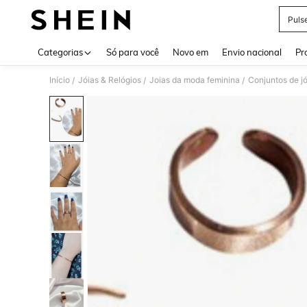
Puls
Use up 
Categorias
Só para você
Novo em
Envio nacional
Pr
Início
Jóias & Relógios
Joias da moda feminina
Conjuntos de jó
/
/
/