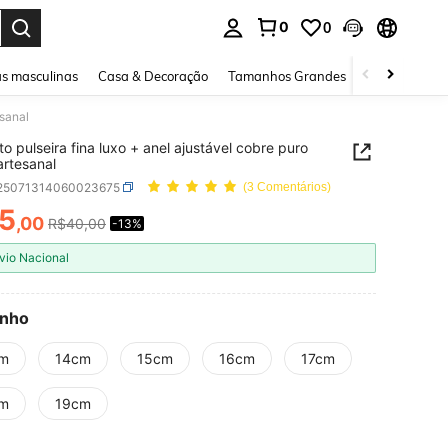
0
0
ar. Press Enter to select.
s masculinas
Casa & Decoração
Tamanhos Grandes
Joias e acessó
esanal
to pulseira fina luxo + anel ajustável cobre puro
rtesanal
j25071314060023675
(3 Comentários)
5
,00
R$40,00
-13%
ICE AND AVAILABILITY
vio Nacional
nho
m
14cm
15cm
16cm
17cm
m
19cm