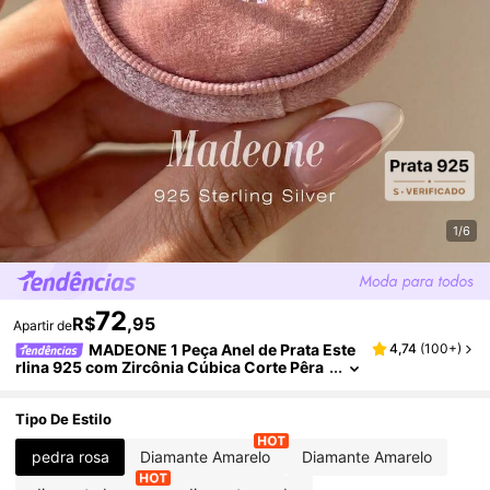
1/6
72
R$
,95
Apartir de
MADEONE 1 Peça Anel de Prata Este
4,74
(
100+
)
rlina 925 com Zircônia Cúbica Corte Pêra
8*12mm de 4 Garras, Presente de Casame
nto e Aniversário de Moda Feminina, Joia Req
uintada, Decoração Diária
Tipo De Estilo
pedra rosa
Diamante Amarelo
Diamante Amarelo