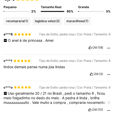
Pequeno
Tamanho Real
Grande
2%
95%
3%
recompraria
(1)
logística veloz
(2)
maravilhoso
(7)
a***6
Tipo de Estilo: pedra rosa / Cor: Prata / Tamanho: 9
O
anel
é
de
princesa
.
Amei
Útil
(18)
c***1
Tipo de Estilo: pedra rosa / Cor: Prata / Tamanho: 8
lindos
demais
pense
numa
joia
lindas
Útil
(3)
c***o
Tipo de Estilo: pedra rosa / Cor: Prata / Tamanho: 9
Uso
geralmente
20
/
21
no
Brasil
,
pedi
o
tamanho
9
,
ficou
meio
folgadinho
no
dedo
do
meio
.
A
pedra
é
linda
,
brilha
muuuuuuuuuito
.
Vale
muito
a
compra
,
compraria
novamente
com
toda
certeza
.
Quero
pedir
mais
cores
.
Útil
(10)