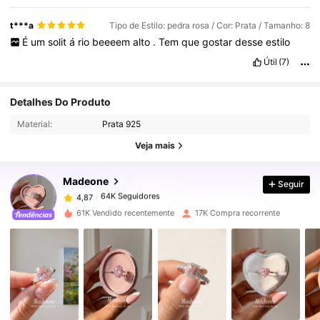
t***a
Tipo de Estilo: pedra rosa / Cor: Prata / Tamanho: 8
É
um
solit
á
rio
beeeem
alto
.
Tem
que
gostar
desse
estilo
Útil
(7)
64K Seguidores
4,87
Detalhes Do Produto
Material:
Prata 925
64K Seguidores
4,87
Veja mais
Madeone
Seguir
64K Seguidores
4,87
N***s
pago
1 dia atrás
61K Vendido recentemente
17K Compra recorrente
64K Seguidores
4,87
64K Seguidores
4,87