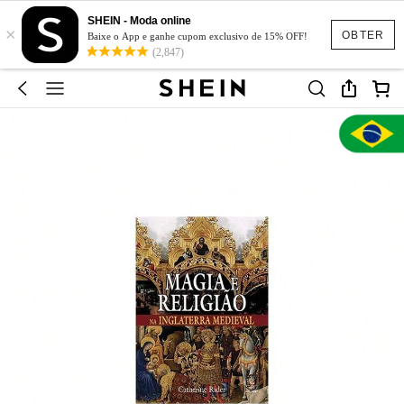
SHEIN - Moda online
×
OBTER
Baixe o App e ganhe cupom exclusivo de 15% OFF!
(2,847)