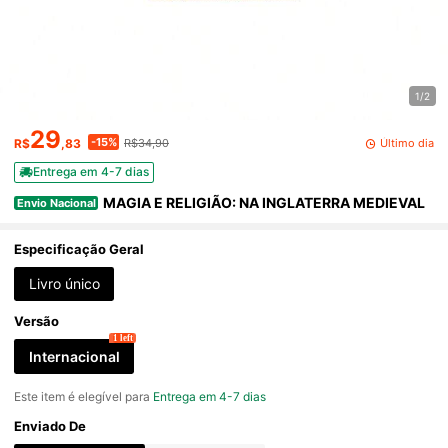
1/2
29
-15%
Último dia
R$
,83
R$34,90
Entrega em 4-7 dias
MAGIA E RELIGIÃO: NA INGLATERRA MEDIEVAL
Envio Nacional
Especificação Geral
Livro único
Versão
1 left
Internacional
Este item é elegível para
Entrega em 4-7 dias
Enviado De