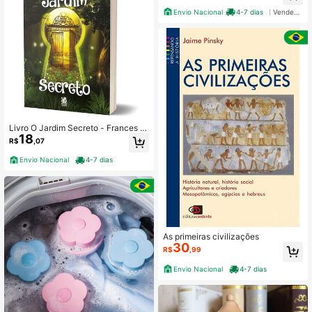
Envio Nacional
4-7 dias
Vendedor Indicado
Livro O Jardim Secreto - Frances H
18
odgson Bernett | Editora Camelot
R$
,07
Envio Nacional
4-7 dias
As primeiras civilizações
30
R$
,99
Envio Nacional
4-7 dias