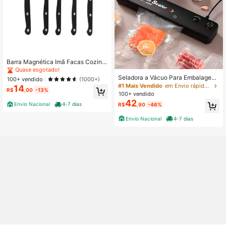
Barra Magnética Imã Facas Cozinh
a Churrasqueira 33cm
Quase esgotado!
Seladora a Vácuo Para Embalagem
100+ vendido
(1000+)
de Alimentos Portátil Bivolt Armaze
#1 Mais Vendido
em Envio rápido Máquina de selar cozinha
14
R$
,00
-13%
namento Multiuso Doméstica
100+ vendido
42
Envio Nacional
4-7 dias
R$
,90
-46%
Envio Nacional
4-7 dias