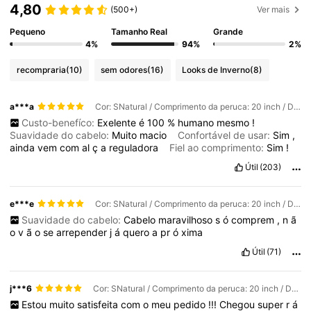
4,80
(500+)
Ver mais
Pequeno
Tamanho Real
Grande
4%
94%
2%
recompraria
(10)
sem odores
(16)
Looks de Inverno
(8)
a***a
Cor: SNatural / Comprimento da peruca: 20 inch / Densidade e superfície do lace: 150 Densidade 6x6
Custo-benefíco:
Exelente
é
100
%
humano
mesmo
!
Suavidade do cabelo:
Muito
macio
Confortável de usar:
Sim
,
ainda
vem
com
al
ç
a
reguladora
Fiel ao comprimento:
Sim
!
Útil
(203)
e***e
Cor: SNatural / Comprimento da peruca: 20 inch / Densidade e superfície do lace: 180 Densidade 6x6
Suavidade do cabelo:
Cabelo
maravilhoso
s
ó
comprem
,
n
ã
o
v
ã
o
se
arrepender
j
á
quero
a
pr
ó
xima
Útil
(71)
j***6
Cor: SNatural / Comprimento da peruca: 20 inch / Densidade e superfície do lace: 180 Densidade 6x6
Estou
muito
satisfeita
com
o
meu
pedido
!!!
Chegou
super
r
á