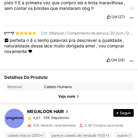
pido
!!
E
a
primeira
vez
que
compro
ela
e
linda
maravilhosa
,
sem
contar
os
brindes
que
mandaram
obg
!!
Custo-benefíco:
Otimo
Suavidade do cabelo:
Muitoooo
macio
Útil
(27)
Confortável de usar:
Sim
Fiel ao comprimento:
sim
t***f
Cor: SNatural / Comprimento da peruca: 20 inch / Densidade e superfície do lace: 180 Densidade 6x6
perfeita
n
ã
o
tenho
palavras
pra
descrever
a
qualidade
,
naturalidade
dessa
lace
muito
obrigada
amei
,
vou
comprar
novamente
❤️
Útil
(24)
56K Seguidores
4,67
Detalhes Do Produto
Material:
Cabelo Humano
56K Seguidores
4,67
Veja mais
MEGALOOK HAIR
Seguir
56K Seguidores
4,67
l***4
pago
1 dia atrás
20K Vendido recentemente
5.4K Compra recorrente
56K Seguidores
4,67
cabelo macio (200+)
parece cabelo de verdade (100+)
suave (100