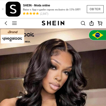
SHEIN - Moda online
×
OBTER
Baixe o App e ganhe cupom exclusivo de 15% OFF!
(2,847)