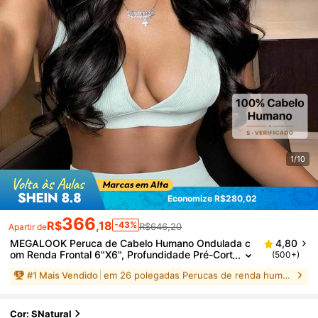
1/10
Economize R$280,02
366
R$
,18
-43%
R$646,20
Apartir de
MEGALOOK Peruca de Cabelo Humano Ondulada c
4,80
om Renda Frontal 6"X6", Profundidade Pré-Cort
(500+)
ada de 6", Sem Cola, Pré-Descolorida & Pré-Ap
MEGALOOK
100% autêntico
arada, Fácil de Usar, Densidade 180% Partição de R
enda 6"X6", Cor Natural, Adequada para Iniciantes,
#
1
Mais Vendido
em 26 polegadas Perucas de renda humana
Aparência Natural
Cor: SNatural