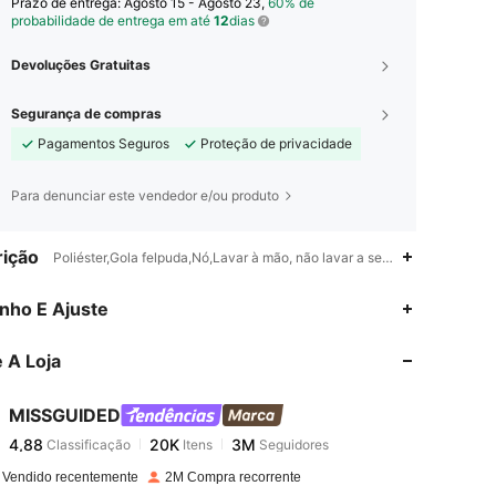
Prazo de entrega:
Agosto 15 - Agosto 23,
60% de
probabilidade de entrega em até
12
dias
Devoluções Gratuitas
Segurança de compras
Pagamentos Seguros
Proteção de privacidade
Para denunciar este vendedor e/ou produto
ição
Poliéster,Gola felpuda,Nó,Lavar à mão, não lavar a seco
4,88
20K
3M
nho E Ajuste
 A Loja
4,88
20K
3M
MISSGUIDED
4,88
20K
3M
Classificação
Itens
Seguidores
A***a
pago
1 dia atrás
 Vendido recentemente
2M Compra recorrente
4,88
20K
3M