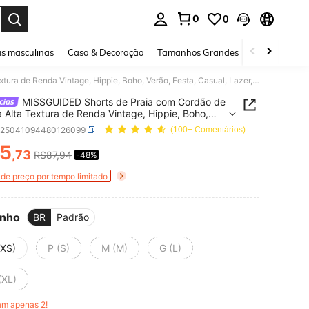
0
0
ar. Press Enter to select.
s masculinas
Casa & Decoração
Tamanhos Grandes
Joias e acessó
MISSGUIDED Shorts de Praia com Cordão de Cintura Alta Textura de Renda Vintage, Hippie, Boho, Verão, Festa, Casual, Lazer, Férias, Resort
MISSGUIDED Shorts de Praia com Cordão de
a Alta Textura de Renda Vintage, Hippie, Boho,
 Festa, Casual, Lazer, Férias, Resort
z25041094480126099
(100+ Comentários)
5
,73
R$87,94
-48%
ICE AND AVAILABILITY
de preço por tempo limitado
nho
BR
Padrão
(XS)
P (S)
M (M)
G (L)
(XL)
am apenas 2!