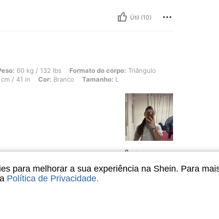
Útil (10)
 132 lbs, Formato do corpo: Triângulo, Cintura: 79 cm / 31 in, Busto: 96 cm / 38 i
Peso:
60 kg / 132 lbs
Formato do corpo:
Triângulo
cm / 41 in
Cor:
Branco
Tamanho:
L
Útil (8)
s para melhorar a sua experiência na Shein. Para mai
sa
Política de Privacidade
.
L