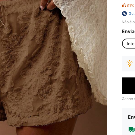
91%
Gui
Não é o
Envia
Inte
Ganhe 
Env