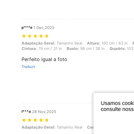
p***e
1 Dec,2025
Adaptação Geral: Tamanho Real, Altura: 160 cm / 63 in, Peso: 60 kg /
Adaptação Geral:
Tamanho Real
Altura:
160 cm / 63 in
Cintura:
79 cm / 31 in
Busto:
96 cm / 38 in
Quadris:
103 
Perfeito igual a foto
Traduzir
Usamos cookie
consulte nos
l***a
28 Nov,2025
Adaptação Geral: Tamanho Real, Cor: Branco, Tamanho: L
Adaptação Geral:
Tamanho Real
Cor:
Branco
Tamanho: