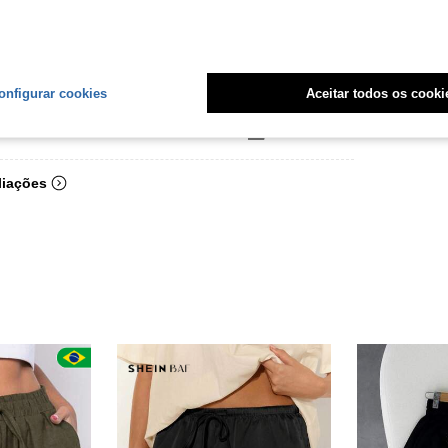
onfigurar cookies
Aceitar todos os cooki
Útil (2)
liações