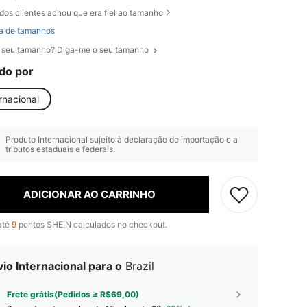
dos clientes achou que era fiel ao tamanho
a de tamanhos
 seu tamanho? Diga-me o seu tamanho
do por
rnacional
Produto Internacional sujeito à declaração de importação e a
tributos estaduais e federais.
ADICIONAR AO CARRINHO
até
9
pontos SHEIN calculados no checkout.
io Internacional para o
Brazil
Frete grátis(Pedidos ≥ R$69,00)