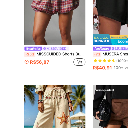
6
Econ
MISSGUIDED
MUSER
MISSGUIDED Shorts Bubble Xadrez com Cintura e Bainha Elásticas, Estilo Bloomer, Comprimento Mini, Outono Inverno, Temporada Festiva
MUSERA Shorts Femininos Férias Feriado Aeroporto Primav
-25%
-7%
(1000+
R$56,87
R$40,91
100+ v