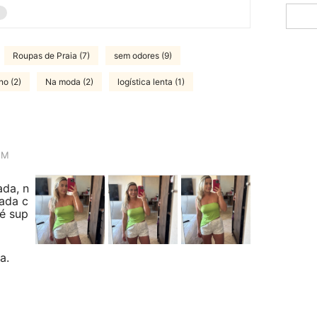
Roupas de Praia (7)
sem odores (9)
no (2)
Na moda (2)
logística lenta (1)
M
ada, n
nada c
é sup
a.