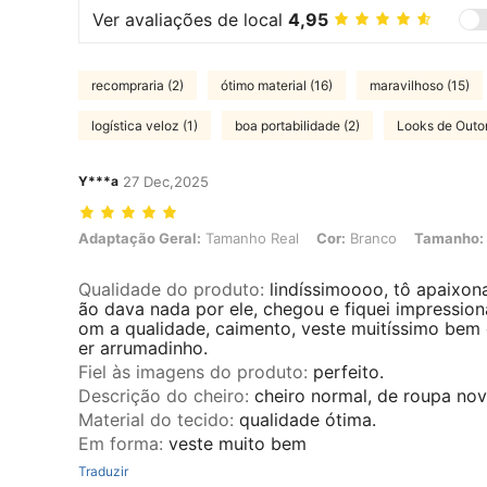
Ver avaliações de local
4,95
recompraria (2)
ótimo material (16)
maravilhoso (15)
logística veloz (1)
boa portabilidade (2)
Looks de Outo
Y***a
27 Dec,2025
Adaptação Geral: Tamanho Real, Cor: Branco, Tamanho: M
Adaptação Geral:
Tamanho Real
Cor:
Branco
Tamanho:
Qualidade do produto
:
lindíssimoooo, tô apaixon
ão dava nada por ele, chegou e fiquei impressio
om a qualidade, caimento, veste muitíssimo bem 
er arrumadinho.
Fiel às imagens do produto
:
perfeito.
Descrição do cheiro
:
cheiro normal, de roupa nov
Material do tecido
:
qualidade ótima.
Em forma
:
veste muito bem
Traduzir