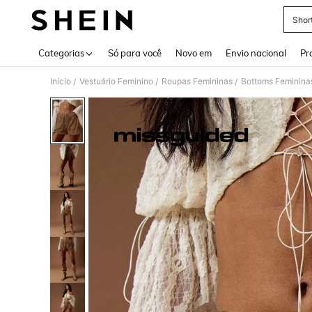
Shor
Use up 
Categorias
Só para você
Novo em
Envio nacional
Pr
Início
Vestuário Feminino
Roupas Femininas
Bottoms Feminina
/
/
/