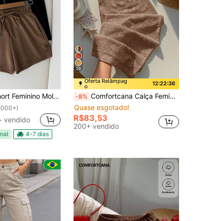
29
Oferta Relâmpag
12:22:35
o
nho Moletom Elástico na Cintura De Algodão Com Bolso Laterais
Comfortcana Calça Feminina Larga de Perna Larga com Cordão na Cintura e Recortes, Adequada para Férias e Praia, Marrom
-8%
Quase esgotado!
1000+)
R$83,53
+ vendido
200+ vendido
nal
4-7 dias