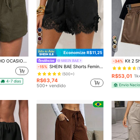
13
13
Economize R$11,25
IONAL COM BOLSA
Kit 2 Short Feminino Moleti
SHEIN BAE
-34%
SHEIN BAE Shorts Femininos de Cor Sólida com Amarração na Cintura e Renda Contrastante
-15%
(
(500+)
R$53,01
1k
R$63,74
4-7 dias
Envio Nacio
500+ vendido