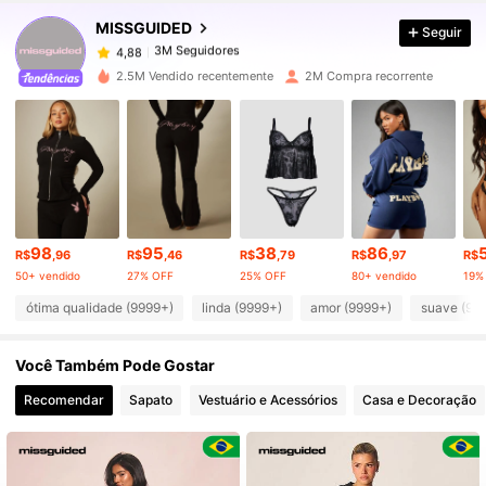
MISSGUIDED
Seguir
3M Seguidores
4,88
c***7
pago
1 dia atrás
2.5M Vendido recentemente
2M Compra recorrente
3M Seguidores
4,88
3M Seguidores
4,88
3M Seguidores
4,88
98
95
38
86
R$
,96
R$
,46
R$
,79
R$
,97
R$
50+ vendido
27% OFF
25% OFF
80+ vendido
19%
3M Seguidores
4,88
ótima qualidade (9999+)
linda (9999+)
amor (9999+)
suave (99
Você Também Pode Gostar
3M Seguidores
4,88
Recomendar
Sapato
Vestuário e Acessórios
Casa e Decoração
3M Seguidores
4,88