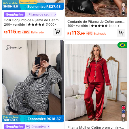
Economize R$27,43
#Pijama de cetim
Ocili Conjunto de Pijama de Cetim
Conjunto de Pijama de Cetim com
Casual para Mulheres, Conjunto de
200+ vendido
(1000+)
Gola Xale, Roupas de Outono e Inve
100+ vendido
(1000+)
Top de Manga Longa Solta e Calça
rno Aconchegantes e Elegantes
115
113
com Textura Suave, Conjunto de Pij
R$
,52
-19%
Estimado
R$
,99
-5%
Estimado
ama Elegante e Confortável para a
Temporada de Férias, Roupas de O
utono e Inverno
Economize R$18,87
5
Dreamivo
Pijama Mulher Cetim premium Inver