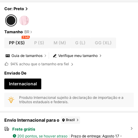
Cor: Preto
Tamanho
BR
9 left
PP
(XS)
P
(S)
M
(M)
G
(L)
GG
(XL)
Guia de tamanhos
Verifique meu tamanho
94%
achou que o tamanho era fiel
Enviado De
Internacional
Produto Internacional sujeito à declaração de importação e a
tributos estaduais e federais.
Envio Internacional para o
Brazil
Frete grátis
200 pontos, se houver atraso
Prazo de entrega:
Agosto 17 -