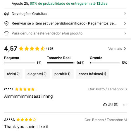
Agosto 25,
60% de probabilidade de entrega em até
12
dias
Devoluções Gratuitas
Reenviar se o item estiver perdido/danificado · Pagamentos Seguros · Proteção de privacidade
Para denunciar este vendedor e/ou produto
4,57
(35)
Ver mais
Pequeno
Tamanho Real
Grande
1%
94%
5%
tênis
(2)
elegante
(2)
portátil
(1)
cores básicas
(1)
r***1
Cor: Preto / Tamanho: S
Ammmmmmmaaaziiinnng
Útil
(0)
A***A
Cor: Branco / Tamanho: M
Thank
you
shein
i
like
it