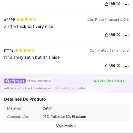
Útil
(0)
a***6
Cor: Preto / Tamanho: XS
a
little
thick
but
very
nice
!
Útil
(0)
l***s
Cor: Preto / Tamanho: S
It
’
s
shiny
satin
but
it
’
s
nice
Útil
(0)
NOVO
EM 18 Dias
#Preto Atemporal
Adicione sofisticação natural com tons pretos profundos.
Detalhes Do Produto
3M Seguidores
4,88
Material:
Cetim
Composição:
97% Poliéster,3% Elastano
3M Seguidores
4,88
Veja mais