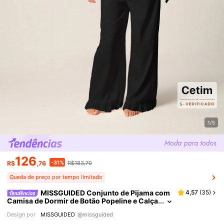
1/5
126
-31%
R$
,76
R$183,70
Queda de preço por tempo limitado
MISSGUIDED Conjunto de Pijama com
4,57
(
35
)
Camisa de Dormir de Botão Popeline e Calça
Perna Larga com Bainha Franzida, Roupa de
Design por
MISSGUIDED
@missguided
Descanso Confortável