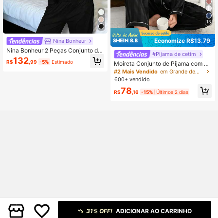
13
Economize R$13,79
Nina Bonheur
Nina Bonheur 2 Peças Conjunto de
#Pijama de cetim
Pijama Feminino com Top de Mang
132
R$
,99
-5%
Estimado
Moireta Conjunto de Pijama com Ri
a Longa com Botão de Lapela + Cal
bana de Contraste em Cetim, Roup
ça com Cintura Elástica
#2 Mais Vendido
em Grande demais Roupa de dormir feminina
as de Outono e Inverno Aconchega
600+ vendido
ntes e Elegantes
78
R$
,16
-15%
Últimos 2 dias
31% OFF!
ADICIONAR AO CARRINHO